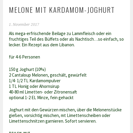
MELONE MIT KARDAMOM-JOGHURT
1. November 2017
Als mega-erfrischende Beilage zu Lammfleisch oder ein
fruchtiges Teil des Büffets oder als Nachtisch…so einfach, so
lecker. Ein Rezept aus dem Libanon.
für 4-6 Personen
150 g Joghurt (10%)
2 Cantaloup Melonen, geschält, gewürfelt
1/4- 1/2 TL Kardamompulver
1 TL Honig oder Ahornsirup
40-80 ml Limetten- oder Zitronensaft
optional 1-2 EL Minze, fein gehackt
Joghurt mit den Gewürzen mischen, über die Melonenstücke
gießen, vorsichtig mischen, mt Limettenscheiben oder
Limettenschnitzen garnieren. Sofort servieren.