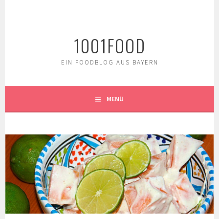
Springe
zum
Inhalt
1001FOOD
EIN FOODBLOG AUS BAYERN
MENÜ