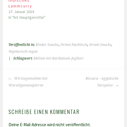
Indisches
Lammcurry
27. Januar 2018
In "Int. Hauptgerichte"
Veröffentlicht in:
Kinder Snacks
,
Orient Nachtisch
,
Orient Snacks
,
Vegetarisch-vegan
|
Schlagwort:
Melone mit Kardamom-Joghurt
BEITRAGS-
Wirsingomelette mit
Bissara – ägyptische
NAVIGATION
Wurzelgemüsepürree
Vorspeise
SCHREIBE EINEN KOMMENTAR
Deine E-Mail-Adresse wird nicht veröffentlicht.