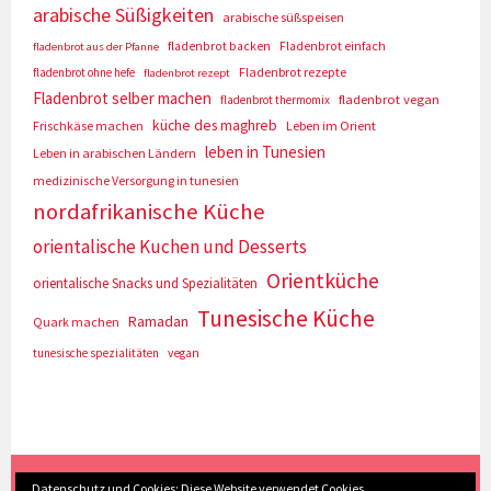
arabische Süßigkeiten
arabische süßspeisen
fladenbrot backen
Fladenbrot einfach
fladenbrot aus der Pfanne
Fladenbrot rezepte
fladenbrot ohne hefe
fladenbrot rezept
Fladenbrot selber machen
fladenbrot vegan
fladenbrot thermomix
küche des maghreb
Frischkäse machen
Leben im Orient
leben in Tunesien
Leben in arabischen Ländern
medizinische Versorgung in tunesien
nordafrikanische Küche
orientalische Kuchen und Desserts
Orientküche
orientalische Snacks und Spezialitäten
Tunesische Küche
Ramadan
Quark machen
tunesische spezialitäten
vegan
(c) Eva Seyberth
|
Home
|
Impressum/Datenschutz
|
Datenschutz und Cookies: Diese Website verwendet Cookies.