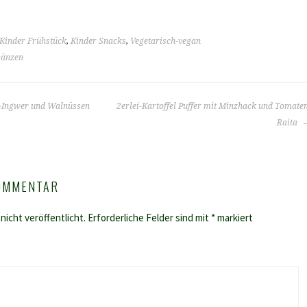
Kinder Frühstück
,
Kinder Snacks
,
Vegetarisch-vegan
bänzen
t-Ingwer und Walnüssen
2erlei-Kartoffel Puffer mit Minzhack und Tomate
Raita
KOMMENTAR
nicht veröffentlicht.
Erforderliche Felder sind mit
*
markiert