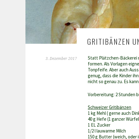
GRITIBÄNZEN U
Statt Plätzchen-Bäckerei 
3. Dezember 2017
formen. Als Vorlagen eigne
Tonpfeife. Aber auch Aus
genug, dass die Kinder ih
nicht so genau zu. Es kan
Vorbereitung: 2 Stunden b
Schweizer Gritibänzen
1 kg Mehl ( gerne auch Din
40 g Hefe (1 ganzer Würfel
1 EL Zucker
1/2 l lauwarme Milch
150 g Butter (weich, oder 