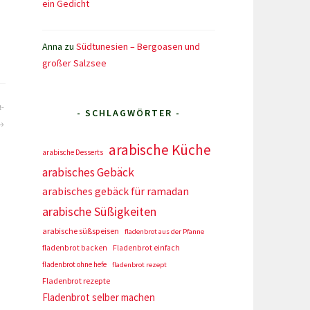
ein Gedicht
Anna
zu
Südtunesien – Bergoasen und
großer Salzsee
n-
- SCHLAGWÖRTER -
arabische Küche
arabische Desserts
arabisches Gebäck
arabisches gebäck für ramadan
arabische Süßigkeiten
arabische süßspeisen
fladenbrot aus der Pfanne
fladenbrot backen
Fladenbrot einfach
fladenbrot ohne hefe
fladenbrot rezept
Fladenbrot rezepte
Fladenbrot selber machen