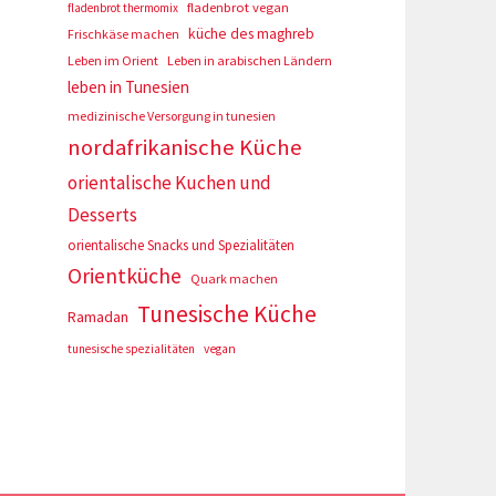
fladenbrot vegan
fladenbrot thermomix
küche des maghreb
Frischkäse machen
Leben im Orient
Leben in arabischen Ländern
leben in Tunesien
medizinische Versorgung in tunesien
nordafrikanische Küche
orientalische Kuchen und
Desserts
orientalische Snacks und Spezialitäten
Orientküche
Quark machen
Tunesische Küche
Ramadan
tunesische spezialitäten
vegan