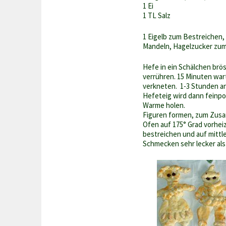
1 Ei
1 TL Salz
1 Eigelb zum Bestreichen,
Mandeln, Hagelzucker zum
Hefe in ein Schälchen brö
verrühren. 15 Minuten war
verkneten. 1-3 Stunden an
Hefeteig wird dann feinpo
Warme holen.
Figuren formen, zum Zus
Ofen auf 175° Grad vorheiz
bestreichen und auf mittle
Schmecken sehr lecker al