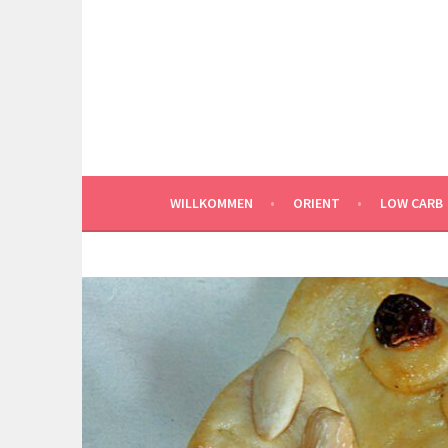
Springe
zum
Inhalt
WILLKOMMEN
ORIENT
LOW CARB