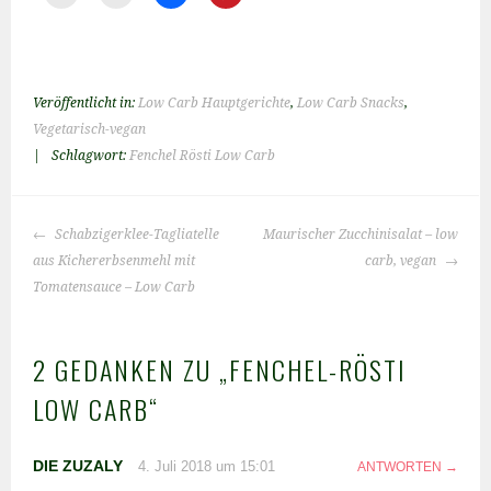
Veröffentlicht in:
Low Carb Hauptgerichte
,
Low Carb Snacks
,
Vegetarisch-vegan
|
Schlagwort:
Fenchel Rösti Low Carb
BEITRAGS-
Schabzigerklee-Tagliatelle
Maurischer Zucchinisalat – low
NAVIGATION
aus Kichererbsenmehl mit
carb, vegan
Tomatensauce – Low Carb
2 GEDANKEN ZU „
FENCHEL-RÖSTI
LOW CARB
“
DIE ZUZALY
4. Juli 2018 um 15:01
ANTWORTEN