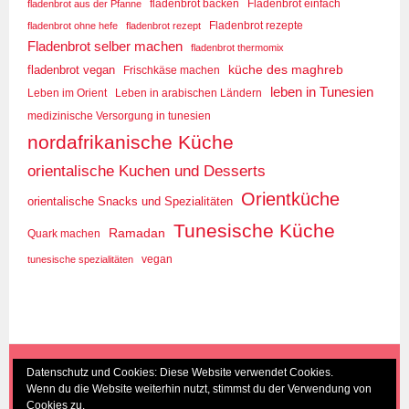
fladenbrot aus der Pfanne
fladenbrot backen
Fladenbrot einfach
Fladenbrot rezepte
fladenbrot ohne hefe
fladenbrot rezept
Fladenbrot selber machen
fladenbrot thermomix
küche des maghreb
fladenbrot vegan
Frischkäse machen
leben in Tunesien
Leben im Orient
Leben in arabischen Ländern
medizinische Versorgung in tunesien
nordafrikanische Küche
orientalische Kuchen und Desserts
Orientküche
orientalische Snacks und Spezialitäten
Tunesische Küche
Ramadan
Quark machen
tunesische spezialitäten
vegan
(c) Eva Seyberth
|
Home
|
Impressum/Datenschutz
|
Datenschutz und Cookies: Diese Website verwendet Cookies.
Wenn du die Website weiterhin nutzt, stimmst du der Verwendung von
Inhaltsverzeichnis
|
Kontakt
|
Nach Oben
Cookies zu.