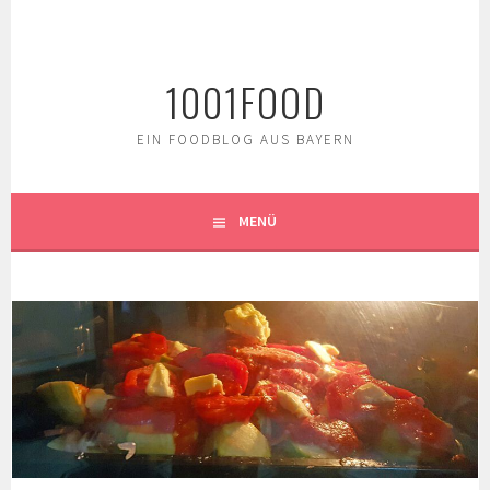
Springe
zum
Inhalt
1001FOOD
EIN FOODBLOG AUS BAYERN
MENÜ