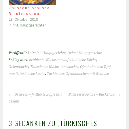
Couscous Aroussa –
Brautcouscous
28. Oktober 2018
In "Int. Hauptgerichte"
Veröffentlicht in:
Int. Hauptgerichte
,
Orient Hauptgerichte
|
Schlagwort:
arabische Küche
,
nordafrikanische Küche
,
Orientküche
,
Tunesische Küche
,
tunesisches Ofenhühnchen Djäj
mosli
,
türkische küche
,
Türkisches Ofenhühnchen mit Gemüse
BEITRAGS-
Griwech – frittierte Zöpfe mit
Pâtisserie Arabe – Backshop
NAVIGATION
Sesam
3 GEDANKEN ZU „
TÜRKISCHES