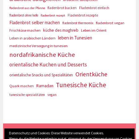
fladenbrot backen
Fladenbrot einfach
fladenbrot aus der Pfanne
Fladenbrot rezepte
fladenbrot ohne hefe
fladenbrot rezept
Fladenbrot selber machen
fladenbrot vegan
fladenbrot thermomix
küche des maghreb
Frischkäse machen
Leben im Orient
leben in Tunesien
Leben in arabischen Ländern
medizinische Versorgung in tunesien
nordafrikanische Küche
orientalische Kuchen und Desserts
Orientküche
orientalische Snacks und Spezialitäten
Tunesische Küche
Ramadan
Quark machen
tunesische spezialitäten
vegan
(c) Eva Seyberth
|
Home
|
Impressum/Datenschutz
|
Datenschutz und Cookies: Diese Website verwendet Cookies.
Wenn du die Website weiterhin nutzt, stimmst du der Verwendung von Cookies