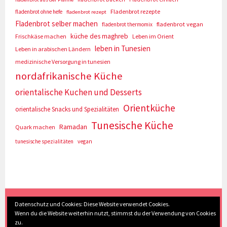
Fladenbrot rezepte
fladenbrot ohne hefe
fladenbrot rezept
Fladenbrot selber machen
fladenbrot vegan
fladenbrot thermomix
küche des maghreb
Frischkäse machen
Leben im Orient
leben in Tunesien
Leben in arabischen Ländern
medizinische Versorgung in tunesien
nordafrikanische Küche
orientalische Kuchen und Desserts
Orientküche
orientalische Snacks und Spezialitäten
Tunesische Küche
Ramadan
Quark machen
tunesische spezialitäten
vegan
(c) Eva Seyberth
|
Home
|
Impressum/Datenschutz
|
Datenschutz und Cookies: Diese Website verwendet Cookies.
Wenn du die Website weiterhin nutzt, stimmst du der Verwendung von Cookies
Inhaltsverzeichnis
|
Kontakt
|
Nach Oben
zu.