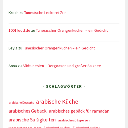
Kroch
zu
Tunesische Leckerei Zrir
1001food.de
zu
Tunesischer Orangenkuchen – ein Gedicht
Leyla
zu
Tunesischer Orangenkuchen – ein Gedicht
Anna
zu
Südtunesien – Bergoasen und großer Salzsee
- SCHLAGWÖRTER -
arabische Küche
arabische Desserts
arabisches Gebäck
arabisches gebäck für ramadan
arabische Süßigkeiten
arabische süßspeisen
fladenbrot backen
Fladenbrot einfach
fladenbrot aus der Pfanne