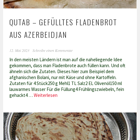
QUTAB – GEFÜLLTES FLADENBROT
AUS AZERBEIDJAN
12. Mai 2023
Schreibe einen Kommentar
In den meisten Ländern ist man auf die naheliegende Idee
gekommen, dass man Fladenbrote auch füllen kann. Und oft
ähneln sich die Zutaten. Dieses hier zum Beispiel dem
afghanischen Bolani, nur mit Käse und ohne Kartoffeln.
Zutaten für 4 Stück250 g Mehl1 TL Salz2 EL Olivenöl150 ml
lauwarmes Wasser Für die Füllung4 Frühlingszwiebeln, fein
Qutab
gehackt4 …
Weiterlesen
–
gefülltes
Fladenbrot
aus
Azerbeidjan