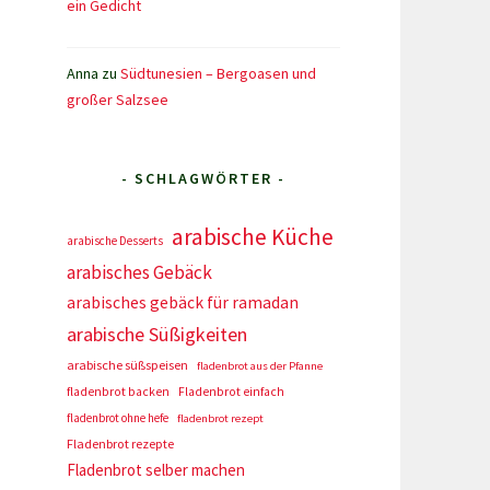
ein Gedicht
Anna
zu
Südtunesien – Bergoasen und
großer Salzsee
- SCHLAGWÖRTER -
arabische Küche
arabische Desserts
arabisches Gebäck
arabisches gebäck für ramadan
arabische Süßigkeiten
arabische süßspeisen
fladenbrot aus der Pfanne
fladenbrot backen
Fladenbrot einfach
fladenbrot ohne hefe
fladenbrot rezept
Fladenbrot rezepte
Fladenbrot selber machen