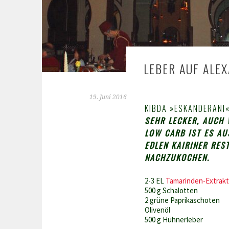
LEBER AUF ALE
19. Juni 2016
KIBDA »ESKANDERANI
SEHR LECKER, AUCH 
LOW CARB IST ES AUS
DLEN KAIRINER REST
ACHZUKOCHEN.
2-3 EL
Tamarinden-Extrakt
500 g Schalotten
2 grüne Paprikaschoten
Olivenöl
500 g Hühnerleber