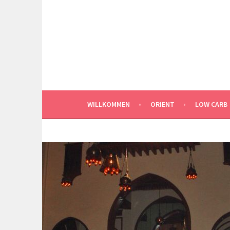
Springe
zum
Inhalt
WILLKOMMEN
ORIENT
LOW CARB