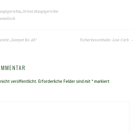
auptgerichte
,
Orient Hauptgerichte
entalisch
stete „Saneyet Ro ‚äh“
Tscherkessenhuhn -Low Carb
KOMMENTAR
nicht veröffentlicht.
Erforderliche Felder sind mit
*
markiert