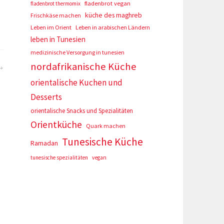
fladenbrot vegan
fladenbrot thermomix
küche des maghreb
Frischkäse machen
Leben im Orient
Leben in arabischen Ländern
leben in Tunesien
medizinische Versorgung in tunesien
nordafrikanische Küche
orientalische Kuchen und
Desserts
orientalische Snacks und Spezialitäten
Orientküche
Quark machen
Tunesische Küche
Ramadan
tunesische spezialitäten
vegan