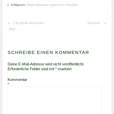
|
Schlagwort:
Felafel Tahameiya vegetarische Frikadellen
BEITRAGS-
7 Ägyptische Eiergerichte –
Salzgewürz
NAVIGATION
„Beid“
SCHREIBE EINEN KOMMENTAR
Deine E-Mail-Adresse wird nicht veröffentlicht.
Erforderliche Felder sind mit
*
markiert
Kommentar
*