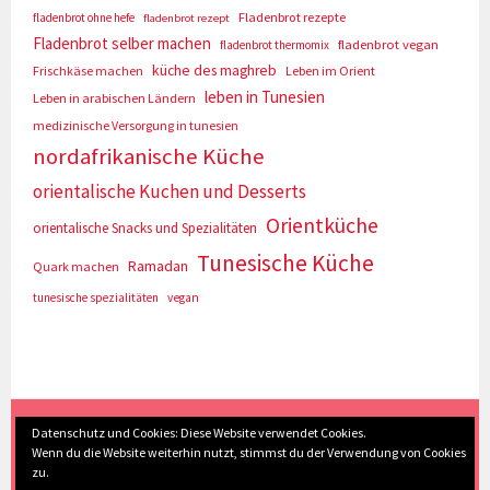
Fladenbrot rezepte
fladenbrot ohne hefe
fladenbrot rezept
Fladenbrot selber machen
fladenbrot vegan
fladenbrot thermomix
küche des maghreb
Frischkäse machen
Leben im Orient
leben in Tunesien
Leben in arabischen Ländern
medizinische Versorgung in tunesien
nordafrikanische Küche
orientalische Kuchen und Desserts
Orientküche
orientalische Snacks und Spezialitäten
Tunesische Küche
Ramadan
Quark machen
tunesische spezialitäten
vegan
(c) Eva Seyberth
|
Home
|
Impressum/Datenschutz
|
Datenschutz und Cookies: Diese Website verwendet Cookies.
Wenn du die Website weiterhin nutzt, stimmst du der Verwendung von Cookies
Inhaltsverzeichnis
|
Kontakt
|
Nach Oben
zu.