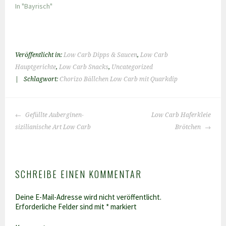
In "Bayrisch"
Veröffentlicht in:
Low Carb Dipps & Saucen
,
Low Carb
Hauptgerichte
,
Low Carb Snacks
,
Uncategorized
|
Schlagwort:
Chorizo Bällchen Low Carb mit Quarkdip
BEITRAGS-
Gefüllte Auberginen-
Low Carb Haferkleie
NAVIGATION
sizilianische Art Low Carb
Brötchen
SCHREIBE EINEN KOMMENTAR
Deine E-Mail-Adresse wird nicht veröffentlicht.
Erforderliche Felder sind mit
*
markiert