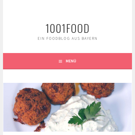
Springe
zum
Inhalt
1001FOOD
EIN FOODBLOG AUS BAYERN
MENÜ