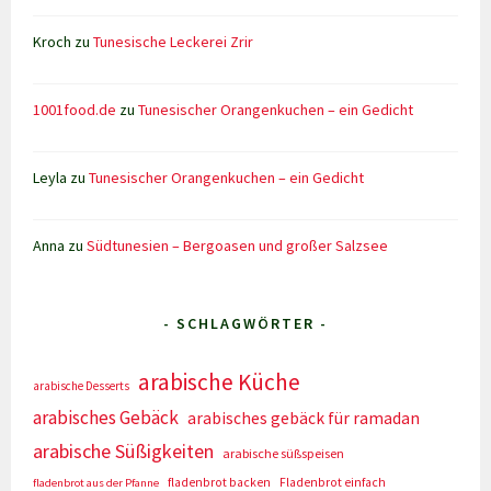
Kroch
zu
Tunesische Leckerei Zrir
1001food.de
zu
Tunesischer Orangenkuchen – ein Gedicht
Leyla
zu
Tunesischer Orangenkuchen – ein Gedicht
Anna
zu
Südtunesien – Bergoasen und großer Salzsee
- SCHLAGWÖRTER -
arabische Küche
arabische Desserts
arabisches Gebäck
arabisches gebäck für ramadan
arabische Süßigkeiten
arabische süßspeisen
fladenbrot backen
Fladenbrot einfach
fladenbrot aus der Pfanne