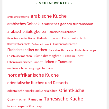
- SCHLAGWÖRTER -
arabische Küche
arabische Desserts
arabisches Gebäck
arabisches gebäck für ramadan
arabische Süßigkeiten
arabische süßspeisen
fladenbrot backen
Fladenbrot einfach
fladenbrot aus der Pfanne
Fladenbrot rezepte
fladenbrot ohne hefe
fladenbrot rezept
Fladenbrot selber machen
fladenbrot vegan
fladenbrot thermomix
küche des maghreb
Frischkäse machen
Leben im Orient
leben in Tunesien
Leben in arabischen Ländern
medizinische Versorgung in tunesien
nordafrikanische Küche
orientalische Kuchen und Desserts
Orientküche
orientalische Snacks und Spezialitäten
Tunesische Küche
Ramadan
Quark machen
tunesische spezialitäten
vegan