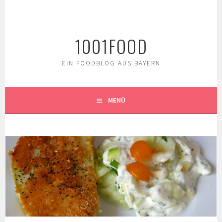
Springe
zum
Inhalt
1001FOOD
EIN FOODBLOG AUS BAYERN
MENÜ