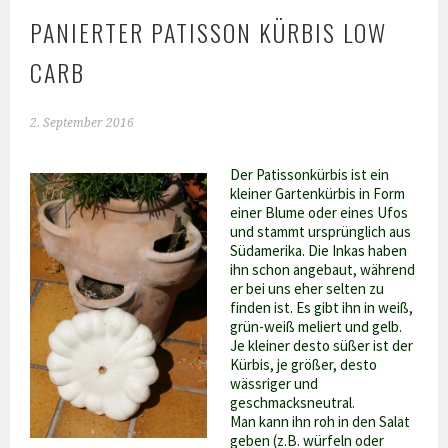
PANIERTER PATISSON KÜRBIS LOW
CARB
2. September 2016
Der Patissonkürbis ist ein
kleiner Gartenkürbis in Form
einer Blume oder eines Ufos
und stammt ursprünglich aus
Südamerika. Die Inkas haben
ihn schon angebaut, während
er bei uns eher selten zu
finden ist. Es gibt ihn in weiß,
grün-weiß meliert und gelb.
Je kleiner desto süßer ist der
Kürbis, je größer, desto
wässriger und
geschmacksneutral.
Man kann ihn roh in den Salat
geben (z.B. würfeln oder