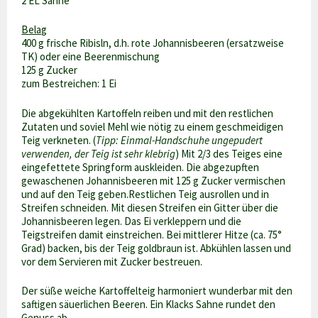
2 EL Sahne
Belag
400 g frische Ribisln, d.h. rote Johannisbeeren (ersatzweise
TK) oder eine Beerenmischung
125 g Zucker
zum Bestreichen: 1 Ei
Die abgekühlten Kartoffeln reiben und mit den restlichen
Zutaten und soviel Mehl wie nötig zu einem geschmeidigen
Teig verkneten. (
Tipp: Einmal-Handschuhe ungepudert
verwenden, der Teig ist sehr klebrig
) Mit 2/3 des Teiges eine
eingefettete Springform auskleiden. Die abgezupften
gewaschenen Johannisbeeren mit 125 g Zucker vermischen
und auf den Teig geben.Restlichen Teig ausrollen und in
Streifen schneiden. Mit diesen Streifen ein Gitter über die
Johannisbeeren legen. Das Ei verkleppern und die
Teigstreifen damit einstreichen. Bei mittlerer Hitze (ca. 75°
Grad) backen, bis der Teig goldbraun ist. Abkühlen lassen und
vor dem Servieren mit Zucker bestreuen.
Der süße weiche Kartoffelteig harmoniert wunderbar mit den
saftigen säuerlichen Beeren. Ein Klacks Sahne rundet den
Genuss ab.