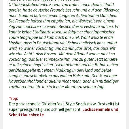
Oktoberfestabenteuer. Er war von Italien nach Deutschland
gereist, hatte deutsche Freunde besucht und auf dem Rückweg
nach Mailand hatte er einen längeren Aufenthalt in München.
Die Freunde hatten ihm empfohlen, die Wartezeit von einem
Zug zum nächsten zu einem Besuch dieses Festes zu nützen. Er
konnte keine Stadtkarte lesen, so folgte er einer japanischen
Touristengruppe und kam auch ans Ziel. Wohl wusste er als
Muslim, dass in Deutschland viel Schweinefleisch konsumiert
wird, so war er vorsichtig und aß nur „das Brot, das aussieht
wie eine Acht“, also Brezen. Mit dem Alkohol war er nicht so
vorsichtig, das Bier schmeckte ihm und zu guter Letzt landete
er mit seinem bayrischen Tischnachbarn auf der Bühne neben
der Blaskapelle mit einem Maßkrug in der Hand und beide
sangen und schunkelten aus vollem Halse mit. Den Münchner
Hauptbahnhof fand er alleine nicht mehr, doch ein mitleidiger
Taxifahrer brachte ihn in letzter Minute zu seinem Zug.
Tipp:
Der ganz schnelle Oktoberfest-Style Snack (bzw. Brotzeit) ist
super preisgünstig und schnell gemacht:
Lachssemmeln und
Schnittlauchbrote