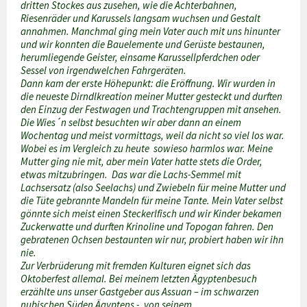
dritten Stockes aus zusehen, wie die Achterbahnen,
Riesenräder und Karussels langsam wuchsen und Gestalt
annahmen. Manchmal ging mein Vater auch mit uns hinunter
und wir konnten die Bauelemente und Gerüste bestaunen,
herumliegende Geister, einsame Karussellpferdchen oder
Sessel von irgendwelchen Fahrgeräten.
Dann kam der erste Höhepunkt: die Eröffnung. Wir wurden in
die neueste Dirndlkreation meiner Mutter gesteckt und durften
den Einzug der Festwagen und Trachtengruppen mit ansehen.
Die Wies´n selbst besuchten wir aber dann an einem
Wochentag und meist vormittags, weil da nicht so viel los war.
Wobei es im Vergleich zu heute sowieso harmlos war. Meine
Mutter ging nie mit, aber mein Vater hatte stets die Order,
etwas mitzubringen. Das war die Lachs-Semmel mit
Lachsersatz (also Seelachs) und Zwiebeln für meine Mutter und
die Tüte gebrannte Mandeln für meine Tante. Mein Vater selbst
gönnte sich meist einen Steckerlfisch und wir Kinder bekamen
Zuckerwatte und durften Krinoline und Topogan fahren. Den
gebratenen Ochsen bestaunten wir nur, probiert haben wir ihn
nie.
Zur Verbrüderung mit fremden Kulturen eignet sich das
Oktoberfest allemal. Bei meinem letzten Ägyptenbesuch
erzählte uns unser Gastgeber aus Assuan – im schwarzen
nubischen Süden Ägyptens -, von seinem