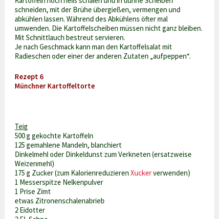
Kartoffeln noch heiß schälen und in dünne Scheiben
schneiden, mit der Brühe übergießen, vermengen und
abkühlen lassen. Während des Abkühlens öfter mal
umwenden. Die Kartoffelscheiben müssen nicht ganz bleiben.
Mit Schnittlauch bestreut servieren.
Je nach Geschmack kann man den Kartoffelsalat mit
Radieschen oder einer der anderen Zutaten „aufpeppen“.
Rezept 6
Münchner Kartoffeltorte
Teig
500 g gekochte Kartoffeln
125 gemahlene Mandeln, blanchiert
Dinkelmehl oder Dinkeldunst zum Verkneten (ersatzweise
Weizenmehl)
175 g Zucker (zum Kalorienreduzieren
Xucker
verwenden)
1 Messerspitze Nelkenpulver
1 Prise Zimt
etwas Zitronenschalenabrieb
2 Eidotter