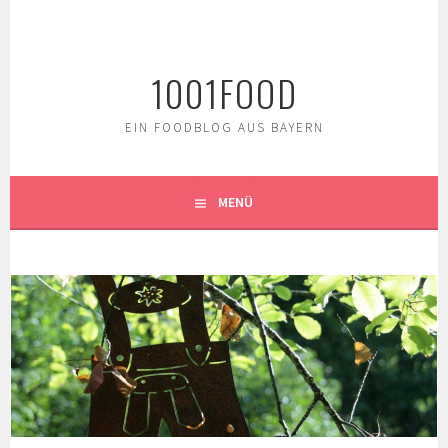
Springe
zum
Inhalt
1001FOOD
EIN FOODBLOG AUS BAYERN
MENÜ