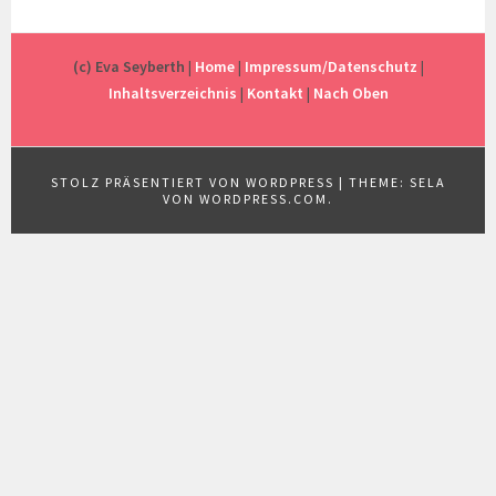
(c) Eva Seyberth
|
Home
|
Impressum/Datenschutz
|
Inhaltsverzeichnis
|
Kontakt
|
Nach Oben
STOLZ PRÄSENTIERT VON WORDPRESS
|
THEME: SELA
VON
WORDPRESS.COM
.