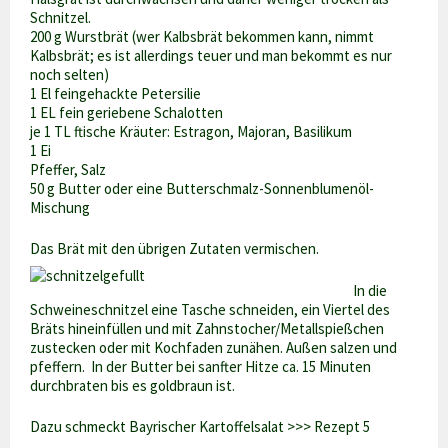
Schnitzel.
200 g Wurstbrät (wer Kalbsbrät bekommen kann, nimmt
Kalbsbrät; es ist allerdings teuer und man bekommt es nur
noch selten)
1 El feingehackte Petersilie
1 EL fein geriebene Schalotten
je 1 TL ftische Kräuter: Estragon, Majoran, Basilikum
1 Ei
Pfeffer, Salz
50 g Butter oder eine Butterschmalz-Sonnenblumenöl-
Mischung
Das Brät mit den übrigen Zutaten vermischen.
In die
Schweineschnitzel eine Tasche schneiden, ein Viertel des
Bräts hineinfüllen und mit Zahnstocher/Metallspießchen
zustecken oder mit Kochfaden zunähen. Außen salzen und
pfeffern. In der Butter bei sanfter Hitze ca. 15 Minuten
durchbraten bis es goldbraun ist.
Dazu schmeckt Bayrischer Kartoffelsalat >>> Rezept 5