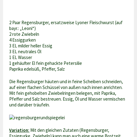
2 Paar Regensburger, ersatzweise Lyoner Fleischwurst (auf
bayr.: „Leoni“)
2 rote Zwiebeln
4 Essiggurken
3 EL milder heller Essig
3 EL neutrales Öl
1 EL Wasser
1 gehäufter El fein gehackte Petersilie
Paprika edelsüß, Pfeffer, Salz
Die Regensburger häuten und in feine Scheiben schneiden,
auf einer flachen Schüssel von außen nach innen anrichten.
Mit fein gehobelten Zwiebelringen belegen, mit Paprika,
Pfeffer und Salz bestreuen. Essig, Öl und Wasser vermischen
und darüber träufeln.
Variation:
Mit den gleichen Zutaten (Regensburger,
Essiggurke, Zwiebeln) kann man auch eine warme Brotzeit