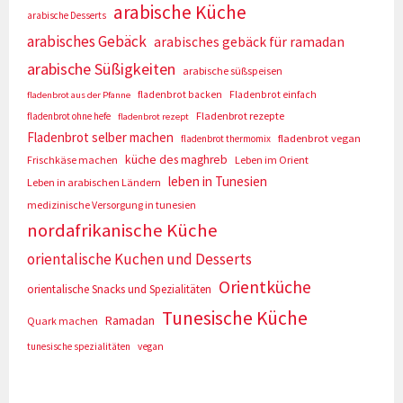
arabische Küche
arabische Desserts
arabisches Gebäck
arabisches gebäck für ramadan
arabische Süßigkeiten
arabische süßspeisen
fladenbrot backen
Fladenbrot einfach
fladenbrot aus der Pfanne
Fladenbrot rezepte
fladenbrot ohne hefe
fladenbrot rezept
Fladenbrot selber machen
fladenbrot vegan
fladenbrot thermomix
küche des maghreb
Frischkäse machen
Leben im Orient
leben in Tunesien
Leben in arabischen Ländern
medizinische Versorgung in tunesien
nordafrikanische Küche
orientalische Kuchen und Desserts
Orientküche
orientalische Snacks und Spezialitäten
Tunesische Küche
Ramadan
Quark machen
tunesische spezialitäten
vegan