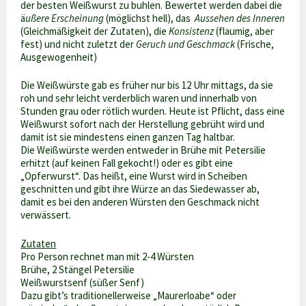
der besten Weißwurst zu buhlen. Bewertet werden dabei die
ä
ußere Erscheinung
(möglichst hell), das
Aussehen des Inneren
(Gleichmäßigkeit der Zutaten), die
Konsistenz
(flaumig, aber
fest) und nicht zuletzt der
Geruch und Geschmack
(Frische,
Ausgewogenheit)
Die Weißwürste gab es früher nur bis 12 Uhr mittags, da sie
roh und sehr leicht verderblich waren und innerhalb von
Stunden grau oder rötlich wurden. Heute ist Pflicht, dass eine
Weißwurst sofort nach der Herstellung gebrüht wird und
damit ist sie mindestens einen ganzen Tag haltbar.
Die Weißwürste werden entweder in Brühe mit Petersilie
erhitzt (auf keinen Fall gekocht!) oder es gibt eine
„Opferwurst“. Das heißt, eine Wurst wird in Scheiben
geschnitten und gibt ihre Würze an das Siedewasser ab,
damit es bei den anderen Würsten den Geschmack nicht
verwässert.
Zutaten
Pro Person rechnet man mit 2-4 Würsten
Brühe, 2 Stängel Petersilie
Weißwurstsenf (süßer Senf)
Dazu gibt’s traditionellerweise „Maurerloabe“ oder