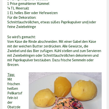
1 Prise gemahlener Kümmel
¼ TL Meersalz
1 EL helles Bier oder Hefeweizen
Für die Dekoration:
Schnittlauchröllchen, etwas süßes Paprikapulver und/oder
feine Zwiebelringe
So wird’s gemacht:
Vom Käse die Rinde abschneiden. Mit einer Gabel den Käse
mit der weichen Butter zerdrücken. Alle Gewürze, die
Zwiebel und das Bier zufügen. Kühl stellen und zum Servieren
mit Zwiebelringen oder Schnittlauchröllchen dekorieren und
mit Paprikapulver bestäuben. Dazu frische Semmeln oder
Brezen.
Tipp:
Mit
frischen
heißen
Pellkartof
feln ist
der
Obatzde