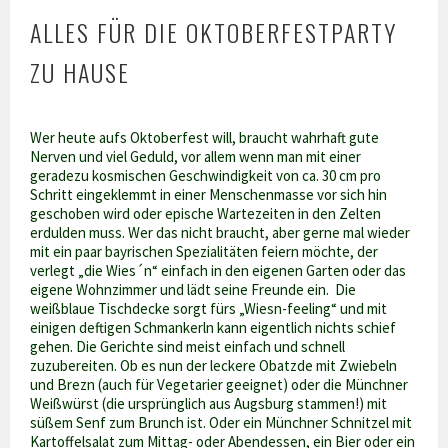
ALLES FÜR DIE OKTOBERFESTPARTY
ZU HAUSE
Wer heute aufs Oktoberfest will, braucht wahrhaft gute
Nerven und viel Geduld, vor allem wenn man mit einer
geradezu kosmischen Geschwindigkeit von ca. 30 cm pro
Schritt eingeklemmt in einer Menschenmasse vor sich hin
geschoben wird oder epische Wartezeiten in den Zelten
erdulden muss. Wer das nicht braucht, aber
gerne mal wieder
mit ein paar bayrischen Spezialitäten feiern möchte, der
verlegt „die Wies´n“ einfach in den eigenen Garten oder das
eigene Wohnzimmer und lädt seine Freunde ein. Die
weißblaue Tischdecke sorgt fürs „Wiesn-feeling“ und mit
einigen deftigen Schmankerln kann eigentlich nichts schief
gehen. Die Gerichte sind meist einfach und schnell
zuzubereiten. Ob es nun der leckere Obatzde mit Zwiebeln
und Brezn (auch für Vegetarier geeignet) oder die Münchner
Weißwürst (die ursprünglich aus Augsburg stammen!) mit
süßem Senf zum Brunch ist. Oder ein Münchner Schnitzel mit
Kartoffelsalat zum Mittag- oder Abendessen, ein Bier oder ein