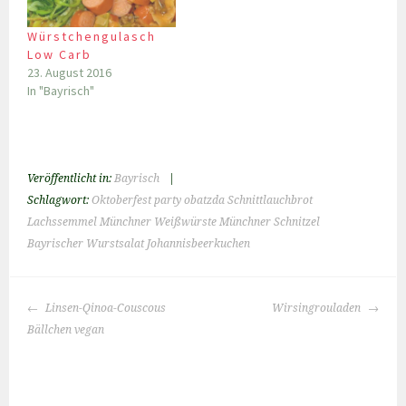
Würstchengulasch
Low Carb
23. August 2016
In "Bayrisch"
Veröffentlicht in:
Bayrisch
|
Schlagwort:
Oktoberfest party obatzda Schnittlauchbrot
Lachssemmel Münchner Weißwürste Münchner Schnitzel
Bayrischer Wurstsalat Johannisbeerkuchen
BEITRAGS-
Linsen-Qinoa-Couscous
Wirsingrouladen
NAVIGATION
Bällchen vegan