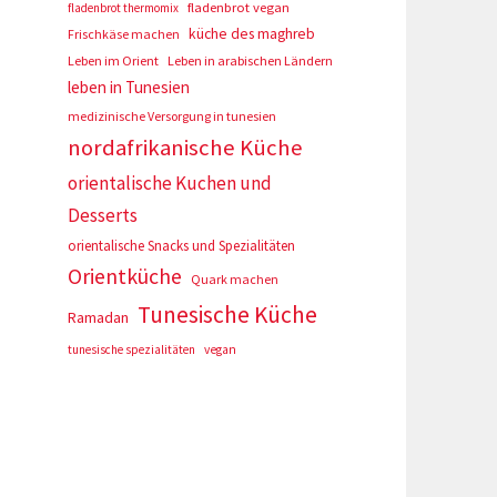
fladenbrot vegan
fladenbrot thermomix
küche des maghreb
Frischkäse machen
Leben im Orient
Leben in arabischen Ländern
leben in Tunesien
medizinische Versorgung in tunesien
nordafrikanische Küche
orientalische Kuchen und
Desserts
orientalische Snacks und Spezialitäten
Orientküche
Quark machen
Tunesische Küche
Ramadan
tunesische spezialitäten
vegan