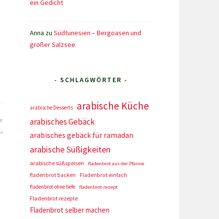
ein Gedicht
Anna
zu
Südtunesien – Bergoasen und
großer Salzsee
- SCHLAGWÖRTER -
arabische Küche
arabische Desserts
arabisches Gebäck
w
arabisches gebäck für ramadan
arabische Süßigkeiten
arabische süßspeisen
fladenbrot aus der Pfanne
fladenbrot backen
Fladenbrot einfach
fladenbrot ohne hefe
fladenbrot rezept
Fladenbrot rezepte
Fladenbrot selber machen