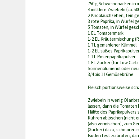
750 g Schweinenacken in 
4 mittlere Zwiebeln (ca. 50
2 Knoblauchzehen, fein g
3 rote Paprika, in Würfel 
5 Tomaten, in Würfel gesc
1 EL Tomatenmark
1-2 EL Kräutermischung (Ro
1 TL gemahlener Kümmel
1-2 EL süßes Paprikapulve
1 TL Rosenpaprikapulver
1 EL Zucker (für Low Carb
Sonnenblumenöl oder neut
3/4 bis 1 l Gemüsebrühe
Fleisch portionsweise scha
Zwiebeln in wenig Öl anbr
lassen, dann die Tomaten 
Hälfte des Paprikapulvers
Rühren ablöschen (nicht er
(also vermischen), zum G
(Xucker) dazu, schmoren m
Boden fest zu braten, dan