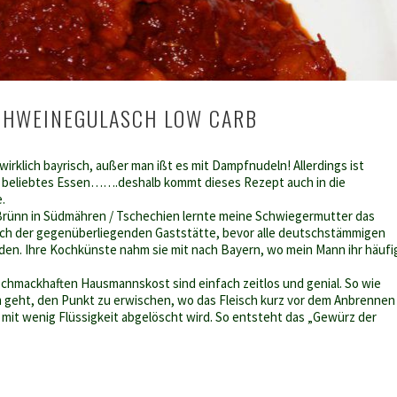
CHWEINEGULASCH LOW CARB
 wirklich bayrisch, außer man ißt es mit Dampfnudeln! Allerdings ist
hr beliebtes Essen…….deshalb kommt dieses Rezept auch in die
.
 Brünn in Südmähren / Tschechien lernte meine Schwiegermutter das
ch der gegenüberliegenden Gaststätte, bevor alle deutschstämmigen
en. Ihre Kochkünste nahm sie mit nach Bayern, wo mein Mann ihr häufi
chmackhaften Hausmannskost sind einfach zeitlos und genial. So wie
um geht, den Punkt zu erwischen, wo das Fleisch kurz vor dem Anbrennen
 mit wenig Flüssigkeit abgelöscht wird. So entsteht das „Gewürz der