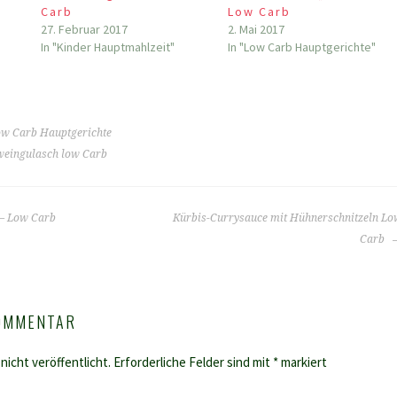
Carb
Low Carb
27. Februar 2017
2. Mai 2017
In "Kinder Hauptmahlzeit"
In "Low Carb Hauptgerichte"
w Carb Hauptgerichte
weingulasch low Carb
– Low Carb
Kürbis-Currysauce mit Hühnerschnitzeln Lo
Carb
KOMMENTAR
nicht veröffentlicht.
Erforderliche Felder sind mit
*
markiert