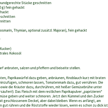
mundgerechte Stücke geschnitten
0 g) fein gehackt
ehackt
geschnitten
hnitten
smarin, Thymian, optional zusätzl. Majoran), fein gehackt
r
 Xucker)
rales Kokosöl
rf anbraten, salzen und pfeffern und beiseite stellen.
aten, Paprikawürfel dazu geben, anbräunen, Knoblauch kurz mit braten
hinzufügen, schmoren lassen, Tomatenmark dazu, gut verrühren. Die
 sowie die Kräuter dazu, durchrühren, mit heißer Gemüsebrühe unter
säufen!). Das Fleisch mit dem restlichen Paprikapulver „paprizieren“
emüse geben und weiter schmoren. Jetzt den Kümmel und den Zucker
it geschlossenem Deckel, aber dabei bleiben. Wenn es anfängt, am
n gut rühren und die Röststoffe wieder lösen, wenn es schon zu dick ist