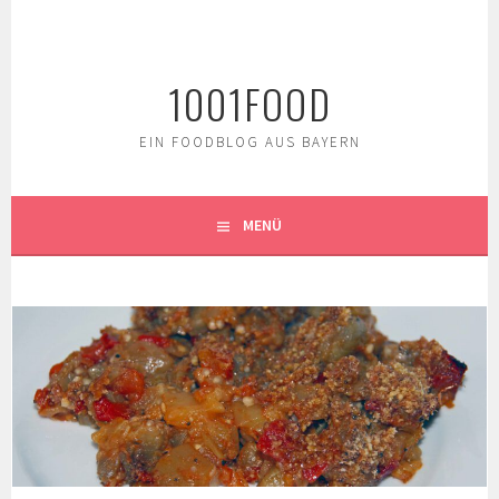
Springe
zum
Inhalt
1001FOOD
EIN FOODBLOG AUS BAYERN
MENÜ