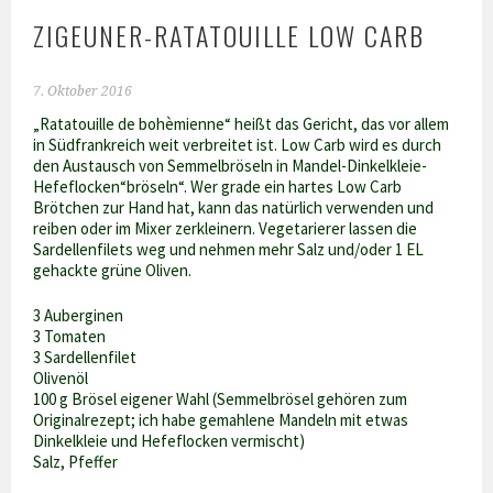
ZIGEUNER-RATATOUILLE LOW CARB
7. Oktober 2016
„Ratatouille de bohèmienne“ heißt das Gericht, das vor allem
in Südfrankreich weit verbreitet ist. Low Carb wird es durch
den Austausch von Semmelbröseln in Mandel-Dinkelkleie-
Hefeflocken“bröseln“. Wer grade ein hartes Low Carb
Brötchen zur Hand hat, kann das natürlich verwenden und
reiben oder im Mixer zerkleinern. Vegetarierer lassen die
Sardellenfilets weg und nehmen mehr Salz und/oder 1 EL
gehackte grüne Oliven.
3 Auberginen
3 Tomaten
3 Sardellenfilet
Olivenöl
100 g Brösel eigener Wahl (Semmelbrösel gehören zum
Originalrezept; ich habe gemahlene Mandeln mit etwas
Dinkelkleie und Hefeflocken vermischt)
Salz, Pfeffer