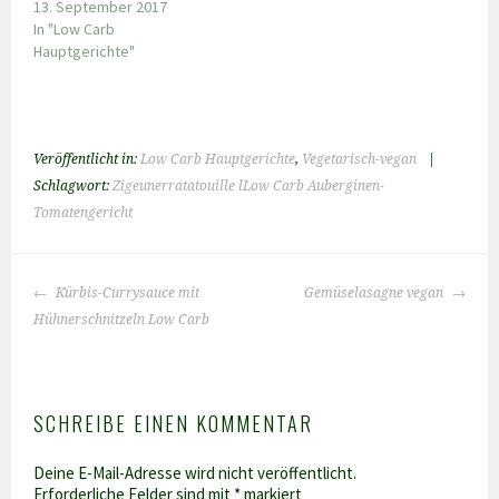
13. September 2017
In "Low Carb
Hauptgerichte"
Veröffentlicht in:
Low Carb Hauptgerichte
,
Vegetarisch-vegan
|
Schlagwort:
Zigeunerratatouille lLow Carb Auberginen-
Tomatengericht
BEITRAGS-
Kürbis-Currysauce mit
Gemüselasagne vegan
NAVIGATION
Hühnerschnitzeln Low Carb
SCHREIBE EINEN KOMMENTAR
Deine E-Mail-Adresse wird nicht veröffentlicht.
Erforderliche Felder sind mit
*
markiert