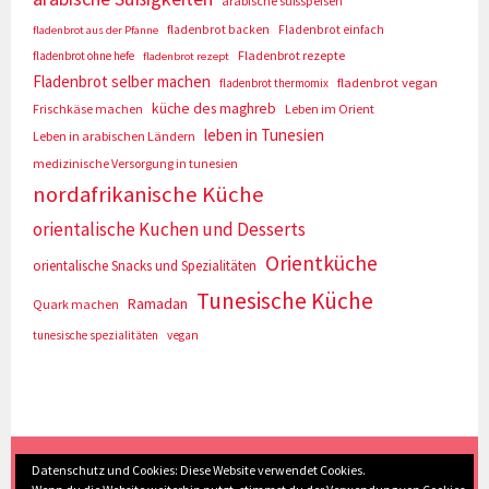
arabische süßspeisen
fladenbrot backen
Fladenbrot einfach
fladenbrot aus der Pfanne
Fladenbrot rezepte
fladenbrot ohne hefe
fladenbrot rezept
Fladenbrot selber machen
fladenbrot vegan
fladenbrot thermomix
küche des maghreb
Frischkäse machen
Leben im Orient
leben in Tunesien
Leben in arabischen Ländern
medizinische Versorgung in tunesien
nordafrikanische Küche
orientalische Kuchen und Desserts
Orientküche
orientalische Snacks und Spezialitäten
Tunesische Küche
Ramadan
Quark machen
tunesische spezialitäten
vegan
(c) Eva Seyberth
|
Home
|
Impressum/Datenschutz
|
Datenschutz und Cookies: Diese Website verwendet Cookies.