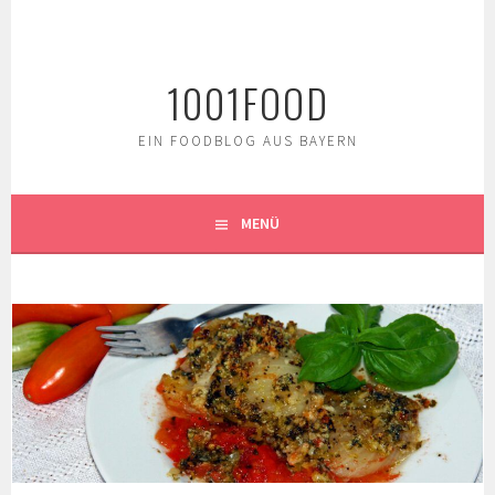
Springe
zum
Inhalt
1001FOOD
EIN FOODBLOG AUS BAYERN
MENÜ