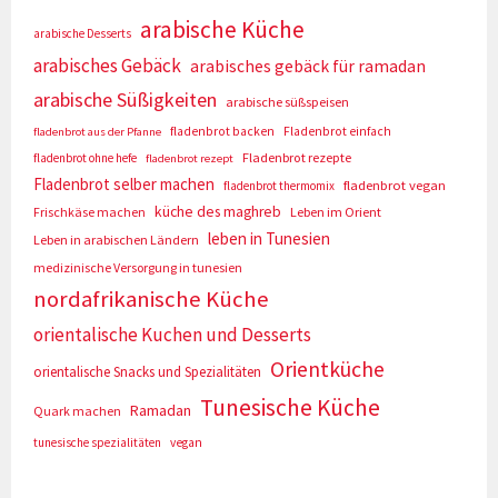
arabische Küche
arabische Desserts
arabisches Gebäck
arabisches gebäck für ramadan
arabische Süßigkeiten
arabische süßspeisen
fladenbrot backen
Fladenbrot einfach
fladenbrot aus der Pfanne
Fladenbrot rezepte
fladenbrot ohne hefe
fladenbrot rezept
Fladenbrot selber machen
fladenbrot vegan
fladenbrot thermomix
küche des maghreb
Frischkäse machen
Leben im Orient
leben in Tunesien
Leben in arabischen Ländern
medizinische Versorgung in tunesien
nordafrikanische Küche
orientalische Kuchen und Desserts
Orientküche
orientalische Snacks und Spezialitäten
Tunesische Küche
Ramadan
Quark machen
tunesische spezialitäten
vegan