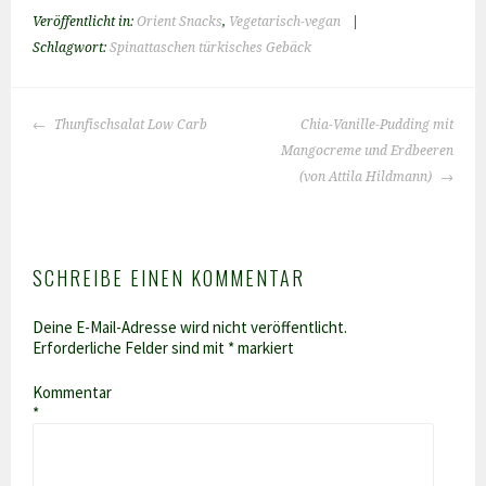
Veröffentlicht in:
Orient Snacks
,
Vegetarisch-vegan
|
Schlagwort:
Spinattaschen türkisches Gebäck
BEITRAGS-
Thunfischsalat Low Carb
Chia-Vanille-Pudding mit
NAVIGATION
Mangocreme und Erdbeeren
(von Attila Hildmann)
SCHREIBE EINEN KOMMENTAR
Deine E-Mail-Adresse wird nicht veröffentlicht.
Erforderliche Felder sind mit
*
markiert
Kommentar
*