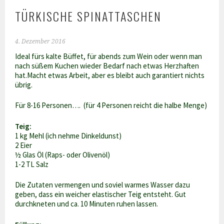
TÜRKISCHE SPINATTASCHEN
4. Dezember 2016
Ideal fürs kalte Büffet, für abends zum Wein oder wenn man
nach süßem Kuchen wieder Bedarf nach etwas Herzhaften
hat.Macht etwas Arbeit, aber es bleibt auch garantiert nichts
übrig.
Für 8-16 Personen…. (für 4 Personen reicht die halbe Menge)
Teig:
1 kg Mehl (ich nehme Dinkeldunst)
2 Eier
½ Glas Öl (Raps- oder Olivenöl)
1-2 TL Salz
Die Zutaten vermengen und soviel warmes Wasser dazu
geben, dass ein weicher elastischer Teig entsteht. Gut
durchkneten und ca. 10 Minuten ruhen lassen.