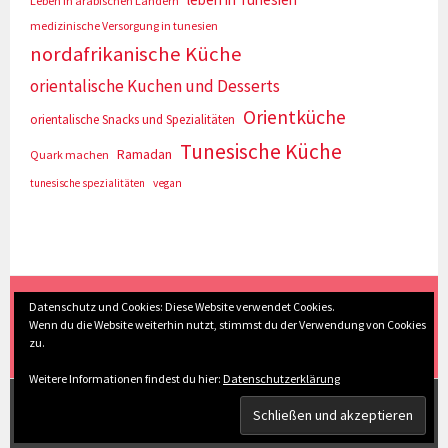
Leben in arabischen Ländern
medizinische Versorgung in tunesien
nordafrikanische Küche
orientalische Kuchen und Desserts
Orientküche
orientalische Snacks und Spezialitäten
Tunesische Küche
Ramadan
Quark machen
tunesische spezialitäten
vegan
(c) Eva Seyberth
|
Home
|
Impressum/Datenschutz
|
Datenschutz und Cookies: Diese Website verwendet Cookies.
Wenn du die Website weiterhin nutzt, stimmst du der Verwendung von Cookies
Inhaltsverzeichnis
|
Kontakt
|
Nach Oben
zu.
Weitere Informationen findest du hier:
Datenschutzerklärung
STOLZ PRÄSENTIERT VON WORDPRESS
|
THEME: SELA
VON
WORDPRESS.COM
.