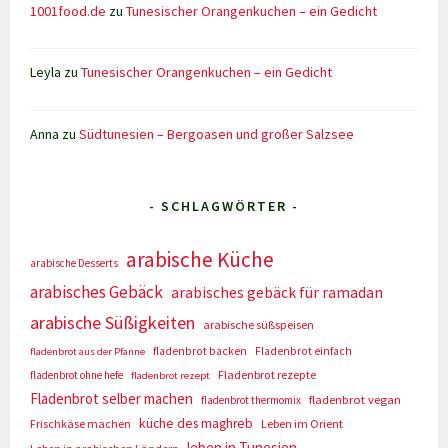
1001food.de
zu
Tunesischer Orangenkuchen – ein Gedicht
Leyla
zu
Tunesischer Orangenkuchen – ein Gedicht
Anna
zu
Südtunesien – Bergoasen und großer Salzsee
- SCHLAGWÖRTER -
arabische Küche
arabische Desserts
arabisches Gebäck
arabisches gebäck für ramadan
arabische Süßigkeiten
arabische süßspeisen
fladenbrot backen
Fladenbrot einfach
fladenbrot aus der Pfanne
Fladenbrot rezepte
fladenbrot ohne hefe
fladenbrot rezept
Fladenbrot selber machen
fladenbrot vegan
fladenbrot thermomix
küche des maghreb
Frischkäse machen
Leben im Orient
leben in Tunesien