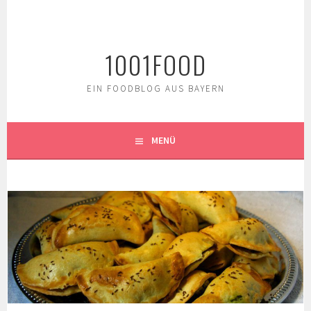
Springe
zum
Inhalt
1001FOOD
EIN FOODBLOG AUS BAYERN
MENÜ