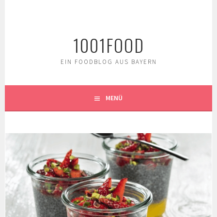
Springe
zum
Inhalt
1001FOOD
EIN FOODBLOG AUS BAYERN
MENÜ