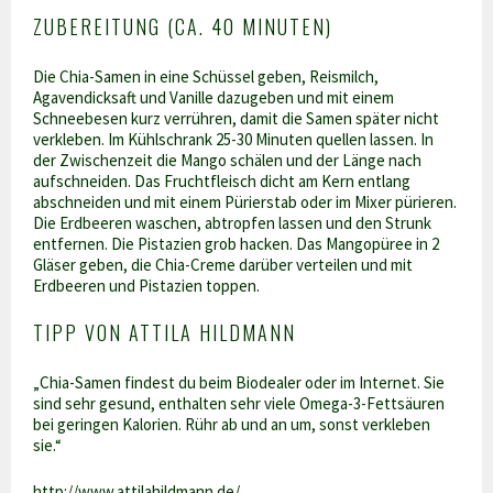
ZUBEREITUNG (CA.
40
MINUTEN)
Die Chia-Samen in eine Schüssel geben, Reismilch,
Agavendicksaft und Vanille dazugeben und mit einem
Schneebesen kurz verrühren, damit die Samen später nicht
verkleben. Im Kühlschrank
25-30
Minuten quellen lassen. In
der Zwischenzeit die Mango schälen und der Länge nach
aufschneiden. Das Fruchtfleisch dicht am Kern entlang
abschneiden und mit einem Pürierstab oder im Mixer pürieren.
Die Erdbeeren waschen, abtropfen lassen und den Strunk
entfernen. Die Pistazien grob hacken. Das Mangopüree in 2
Gläser geben, die Chia-Creme darüber verteilen und mit
Erdbeeren und Pistazien toppen.
TIPP VON ATTILA HILDMANN
„Chia-Samen findest du beim Biodealer oder im Internet. Sie
sind sehr gesund, enthalten sehr viele Omega-3-Fettsäuren
bei geringen Kalorien. Rühr ab und an um, sonst verkleben
sie.“
http://www.attilahildmann.de/