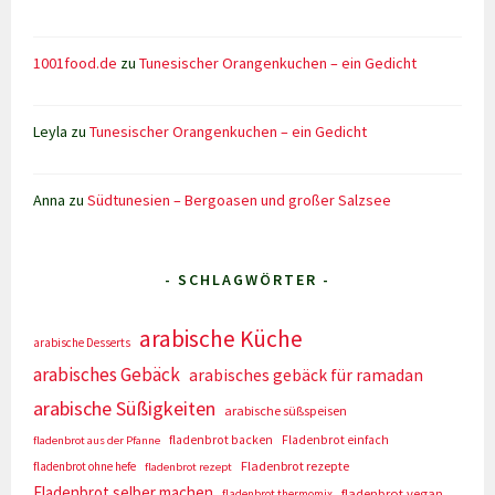
1001food.de
zu
Tunesischer Orangenkuchen – ein Gedicht
Leyla
zu
Tunesischer Orangenkuchen – ein Gedicht
Anna
zu
Südtunesien – Bergoasen und großer Salzsee
- SCHLAGWÖRTER -
arabische Küche
arabische Desserts
arabisches Gebäck
arabisches gebäck für ramadan
arabische Süßigkeiten
arabische süßspeisen
fladenbrot backen
Fladenbrot einfach
fladenbrot aus der Pfanne
Fladenbrot rezepte
fladenbrot ohne hefe
fladenbrot rezept
Fladenbrot selber machen
fladenbrot vegan
fladenbrot thermomix