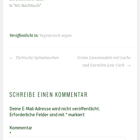
In "Int. Nachtisch"
Veröffentlicht in:
Vegetarisch-vegan
BEITRAGS-
Türkische Spinattaschen
Grüne Linsennudeln mit Lachs
NAVIGATION
und Garnelen Low Carb
SCHREIBE EINEN KOMMENTAR
Deine E-Mail-Adresse wird nicht veröffentlicht.
Erforderliche Felder sind mit
*
markiert
Kommentar
*