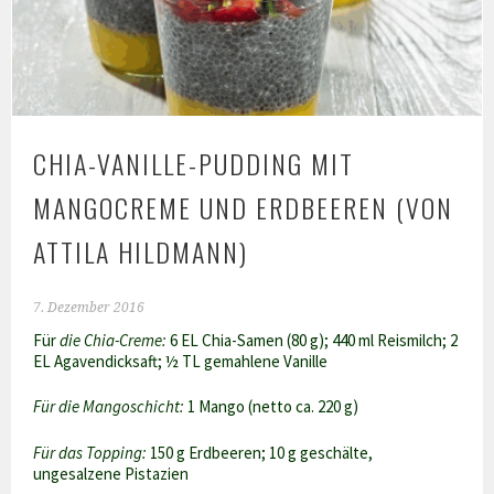
CHIA-VANILLE-PUDDING MIT
MANGOCREME UND ERDBEEREN (VON
ATTILA HILDMANN)
7. Dezember 2016
Für
die Chia-Creme:
6 EL Chia-Samen (
80
g);
440
ml Reismilch; 2
EL Agavendicksaft; ½ TL gemahlene Vanille
Für die Mangoschicht:
1 Mango (netto ca.
220
g)
Für das Topping:
150
g Erdbeeren;
10
g geschälte,
ungesalzene Pistazien