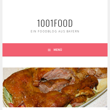
Springe
zum
Inhalt
1001FOOD
EIN FOODBLOG AUS BAYERN
MENÜ