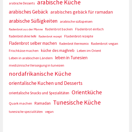
arabische Küche
arabische Desserts
arabisches Gebäck
arabisches gebäck für ramadan
arabische Süßigkeiten
arabische süßspeisen
fladenbrot backen
Fladenbrot einfach
fladenbrot aus der Pfanne
Fladenbrot rezepte
fladenbrot ohne hefe
fladenbrot rezept
Fladenbrot selber machen
fladenbrot vegan
fladenbrot thermomix
küche des maghreb
Frischkäse machen
Leben im Orient
leben in Tunesien
Leben in arabischen Ländern
medizinische Versorgung in tunesien
nordafrikanische Küche
orientalische Kuchen und Desserts
Orientküche
orientalische Snacks und Spezialitäten
Tunesische Küche
Ramadan
Quark machen
tunesische spezialitäten
vegan