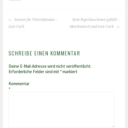
BEITRAGS-
Saucen für Fleischfondue –
Rote Paprikaschoten gefüllt –
NAVIGATION
Low Carb
Mexikanisch und Low Carb
SCHREIBE EINEN KOMMENTAR
Deine E-Mail-Adresse wird nicht veröffentlicht.
Erforderliche Felder sind mit
*
markiert
Kommentar
*