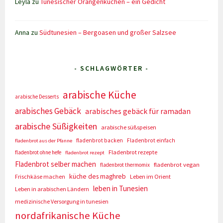
Leyla
zu
Tunesischer Orangenkuchen – ein Gedicht
Anna
zu
Südtunesien – Bergoasen und großer Salzsee
- SCHLAGWÖRTER -
arabische Küche
arabische Desserts
arabisches Gebäck
arabisches gebäck für ramadan
arabische Süßigkeiten
arabische süßspeisen
fladenbrot backen
Fladenbrot einfach
fladenbrot aus der Pfanne
Fladenbrot rezepte
fladenbrot ohne hefe
fladenbrot rezept
Fladenbrot selber machen
fladenbrot vegan
fladenbrot thermomix
küche des maghreb
Frischkäse machen
Leben im Orient
leben in Tunesien
Leben in arabischen Ländern
medizinische Versorgung in tunesien
nordafrikanische Küche