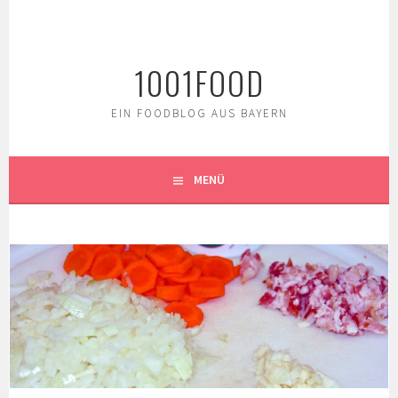
Springe
zum
Inhalt
1001FOOD
EIN FOODBLOG AUS BAYERN
MENÜ