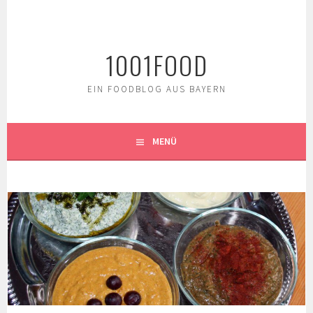
Springe
zum
Inhalt
1001FOOD
EIN FOODBLOG AUS BAYERN
MENÜ