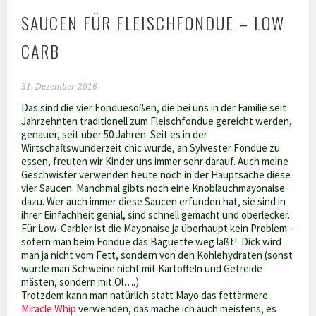
SAUCEN FÜR FLEISCHFONDUE – LOW
CARB
31. Dezember 2016
Das sind die vier Fonduesoßen, die bei uns in der Familie seit
Jahrzehnten traditionell zum Fleischfondue gereicht werden,
genauer, seit über 50 Jahren. Seit es in der
Wirtschaftswunderzeit chic wurde, an Sylvester Fondue zu
essen, freuten wir Kinder uns immer sehr darauf. Auch meine
Geschwister verwenden heute noch in der Hauptsache diese
vier Saucen. Manchmal gibts noch eine Knoblauchmayonaise
dazu. Wer auch immer diese Saucen erfunden hat, sie sind in
ihrer Einfachheit genial, sind schnell gemacht und oberlecker.
Für Low-Carbler ist die Mayonaise ja überhaupt kein Problem –
sofern man beim Fondue das Baguette weg läßt! Dick wird
man ja nicht vom Fett, sondern von den Kohlehydraten (sonst
würde man Schweine nicht mit Kartoffeln und Getreide
mästen, sondern mit Öl….).
Trotzdem kann man natürlich statt Mayo das fettärmere
Miracle Whip
verwenden, das mache ich auch meistens, es