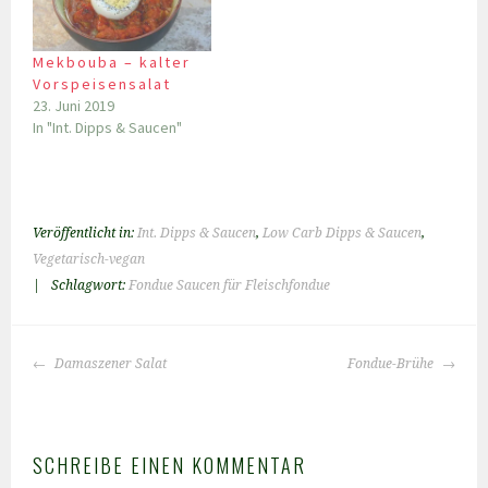
Mekbouba – kalter
Vorspeisensalat
23. Juni 2019
In "Int. Dipps & Saucen"
Veröffentlicht in:
Int. Dipps & Saucen
,
Low Carb Dipps & Saucen
,
Vegetarisch-vegan
|
Schlagwort:
Fondue Saucen für Fleischfondue
BEITRAGS-
Damaszener Salat
Fondue-Brühe
NAVIGATION
SCHREIBE EINEN KOMMENTAR