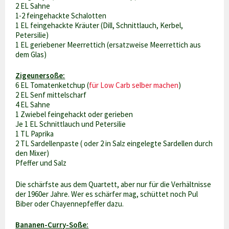
2 EL Sahne
1-2 feingehackte Schalotten
1 EL feingehackte Kräuter (Dill, Schnittlauch, Kerbel,
Petersilie)
1 EL geriebener Meerrettich (ersatzweise Meerrettich aus
dem Glas)
Zigeunersoße:
6 EL Tomatenketchup (
für Low Carb selber machen
)
2 EL Senf mittelscharf
4 EL Sahne
1 Zwiebel feingehackt oder gerieben
Je 1 EL Schnittlauch und Petersilie
1 TL Paprika
2 TL Sardellenpaste ( oder 2 in Salz eingelegte Sardellen durch
den Mixer)
Pfeffer und Salz
Die schärfste aus dem Quartett, aber nur für die Verhältnisse
der 1960er Jahre. Wer es schärfer mag, schüttet noch Pul
Biber oder Chayennepfeffer dazu.
Bananen-Curry-Soße: