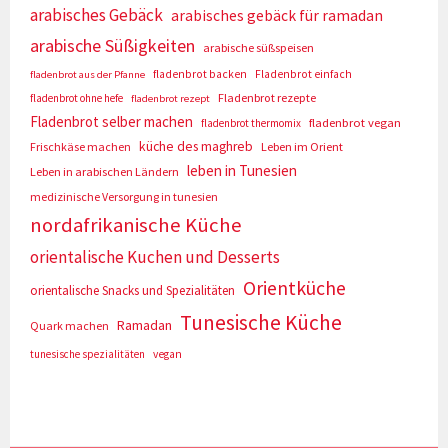
arabisches Gebäck
arabisches gebäck für ramadan
arabische Süßigkeiten
arabische süßspeisen
fladenbrot backen
Fladenbrot einfach
fladenbrot aus der Pfanne
Fladenbrot rezepte
fladenbrot ohne hefe
fladenbrot rezept
Fladenbrot selber machen
fladenbrot vegan
fladenbrot thermomix
küche des maghreb
Frischkäse machen
Leben im Orient
leben in Tunesien
Leben in arabischen Ländern
medizinische Versorgung in tunesien
nordafrikanische Küche
orientalische Kuchen und Desserts
Orientküche
orientalische Snacks und Spezialitäten
Tunesische Küche
Ramadan
Quark machen
tunesische spezialitäten
vegan