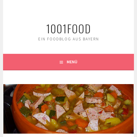
Springe
zum
Inhalt
1001FOOD
EIN FOODBLOG AUS BAYERN
MENÜ