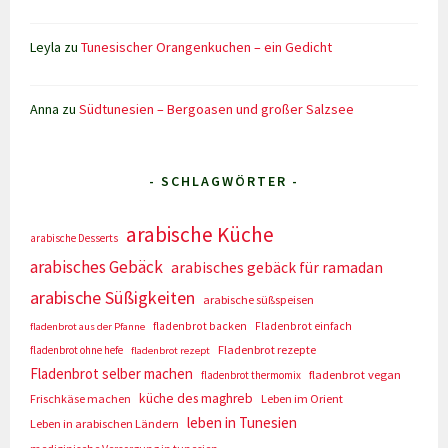
Leyla
zu
Tunesischer Orangenkuchen – ein Gedicht
Anna
zu
Südtunesien – Bergoasen und großer Salzsee
- SCHLAGWÖRTER -
arabische Küche
arabische Desserts
arabisches Gebäck
arabisches gebäck für ramadan
arabische Süßigkeiten
arabische süßspeisen
fladenbrot backen
Fladenbrot einfach
fladenbrot aus der Pfanne
Fladenbrot rezepte
fladenbrot ohne hefe
fladenbrot rezept
Fladenbrot selber machen
fladenbrot vegan
fladenbrot thermomix
küche des maghreb
Frischkäse machen
Leben im Orient
leben in Tunesien
Leben in arabischen Ländern