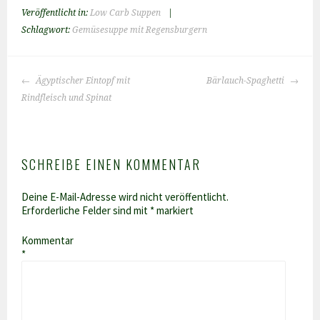
Veröffentlicht in:
Low Carb Suppen
|
Schlagwort:
Gemüsesuppe mit Regensburgern
BEITRAGS-
Ägyptischer Eintopf mit
Bärlauch-Spaghetti
NAVIGATION
Rindfleisch und Spinat
SCHREIBE EINEN KOMMENTAR
Deine E-Mail-Adresse wird nicht veröffentlicht.
Erforderliche Felder sind mit
*
markiert
Kommentar
*