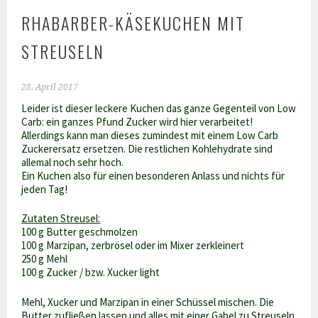
RHABARBER-KÄSEKUCHEN MIT
STREUSELN
28. April 2017
Leider ist dieser leckere Kuchen das ganze Gegenteil von Low
Carb: ein ganzes Pfund Zucker wird hier verarbeitet!
Allerdings kann man dieses zumindest mit einem Low Carb
Zuckerersatz ersetzen. Die restlichen Kohlehydrate sind
allemal noch sehr hoch.
Ein Kuchen also für einen besonderen Anlass und nichts für
jeden Tag!
Zutaten Streusel:
100 g Butter geschmolzen
100 g Marzipan, zerbrösel oder im Mixer zerkleinert
250 g Mehl
100 g Zucker / bzw. Xucker light
Mehl, Xucker und Marzipan in einer Schüssel mischen. Die
Butter zufließen lassen und alles mit einer Gabel zu Streuseln