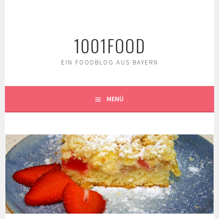
Springe
zum
Inhalt
1001FOOD
EIN FOODBLOG AUS BAYERN
MENÜ