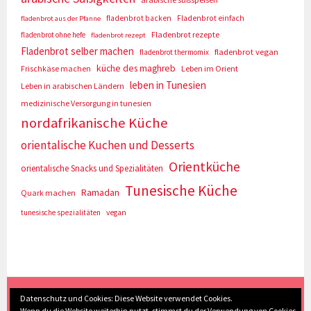
fladenbrot backen
Fladenbrot einfach
fladenbrot aus der Pfanne
Fladenbrot rezepte
fladenbrot ohne hefe
fladenbrot rezept
Fladenbrot selber machen
fladenbrot vegan
fladenbrot thermomix
küche des maghreb
Frischkäse machen
Leben im Orient
leben in Tunesien
Leben in arabischen Ländern
medizinische Versorgung in tunesien
nordafrikanische Küche
orientalische Kuchen und Desserts
Orientküche
orientalische Snacks und Spezialitäten
Tunesische Küche
Ramadan
Quark machen
tunesische spezialitäten
vegan
(c) Eva Seyberth
|
Home
|
Impressum/Datenschutz
|
Datenschutz und Cookies: Diese Website verwendet Cookies.
Wenn du die Website weiterhin nutzt, stimmst du der Verwendung von Cookies