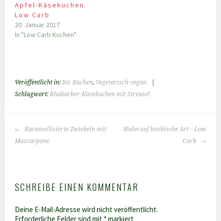
Apfel-Käsekuchen
Low Carb
20. Januar 2017
In "Low Carb Kuchen"
Veröffentlicht in:
Int. Kuchen
,
Vegetarisch-vegan
|
Schlagwort:
Rhabarber-Käsekuchen mit Streusel
BEITRAGS-
Karamellisierte Zwiebeln mit
Huhn auf baskische Art – Low
NAVIGATION
Mascarpone
Carb
SCHREIBE EINEN KOMMENTAR
Deine E-Mail-Adresse wird nicht veröffentlicht.
Erforderliche Felder sind mit
*
markiert