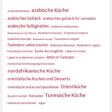
arabische Küche
arabische Desserts
arabisches Gebäck
arabisches gebäck für ramadan
arabische Süßigkeiten
arabische süßspeisen
fladenbrot backen
Fladenbrot einfach
fladenbrot aus der Pfanne
Fladenbrot rezepte
fladenbrot ohne hefe
fladenbrot rezept
Fladenbrot selber machen
fladenbrot vegan
fladenbrot thermomix
küche des maghreb
Frischkäse machen
Leben im Orient
leben in Tunesien
Leben in arabischen Ländern
medizinische Versorgung in tunesien
nordafrikanische Küche
orientalische Kuchen und Desserts
Orientküche
orientalische Snacks und Spezialitäten
Tunesische Küche
Ramadan
Quark machen
tunesische spezialitäten
vegan