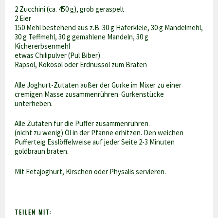
2 Zucchini (ca. 450 g), grob geraspelt
2 Eier
150 Mehl bestehend aus z.B. 30 g Haferkleie, 30 g Mandelmehl,
30 g Teffmehl, 30 g gemahlene Mandeln, 30 g
Kichererbsenmehl
etwas Chilipulver (Pul Biber)
Rapsöl, Kokosöl oder Erdnussöl zum Braten
Alle Joghurt-Zutaten außer der Gurke im Mixer zu einer
cremigen Masse zusammenrühren. Gurkenstücke
unterheben.
Alle Zutaten für die Puffer zusammenrühren.
(nicht zu wenig) Öl in der Pfanne erhitzen. Den weichen
Pufferteig Esslöffelweise auf jeder Seite 2-3 Minuten
goldbraun braten.
Mit Fetajoghurt, Kirschen oder Physalis servieren.
TEILEN MIT: