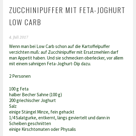
ZUCCHINIPUFFER MIT FETA-JOGHURT
LOW CARB
4. Juli 2017
Wenn man bei Low Carb schon auf die Kartoffelpuffer
verzichten muß: auf Zucchinipuffer mit Ersatzmehlen darf
man Appetit haben. Und sie schmecken oberlecker, vor allem
mit einem sahnigen Feta-Joghurt-Dip dazu.
2 Personen
100 g Feta
halber Becher Sahne (100 g)
200 griechischer Joghurt
Salz
einige Stängel Minze, fein gehackt
1/4 Salatgurke, entkernt, längs geviertelt und dann in
Scheiben geschnitten
einige Kirschtomaten oder Physalis