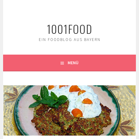
Springe
zum
Inhalt
1001FOOD
EIN FOODBLOG AUS BAYERN
MENÜ