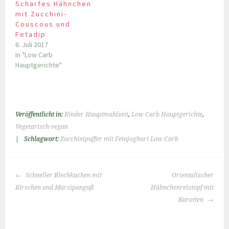
Scharfes Hähnchen
mit Zucchini-
Couscous und
Fetadip
6. Juli 2017
In "Low Carb
Hauptgerichte"
Veröffentlicht in:
Kinder Hauptmahlzeit
,
Low Carb Hauptgerichte
,
Vegetarisch-vegan
|
Schlagwort:
Zucchinipuffer mit Fetajoghurt Low Carb
BEITRAGS-
Schneller Blechkuchen mit
Orientalischer
NAVIGATION
Kirschen und Marzipanguß
Hähnchenreistopf mit
Karotten