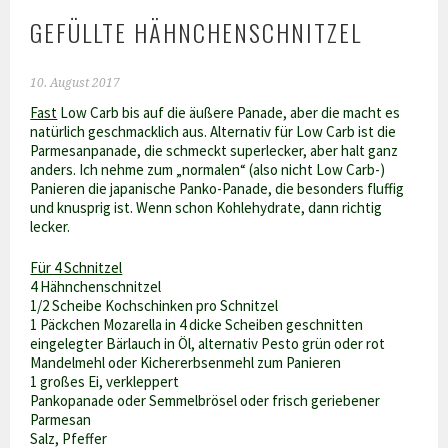
GEFÜLLTE HÄHNCHENSCHNITZEL
10. August 2017
Fast
Low Carb bis auf die äußere Panade, aber die macht es
natürlich geschmacklich aus. Alternativ für Low Carb ist die
Parmesanpanade, die schmeckt superlecker, aber halt ganz
anders. Ich nehme zum „normalen“ (also nicht Low Carb-)
Panieren die japanische Panko-Panade, die besonders fluffig
und knusprig ist. Wenn schon Kohlehydrate, dann richtig
lecker.
Für 4 Schnitzel
4 Hähnchenschnitzel
1/2 Scheibe Kochschinken pro Schnitzel
1 Päckchen Mozarella in 4 dicke Scheiben geschnitten
eingelegter Bärlauch in Öl, alternativ Pesto grün oder rot
Mandelmehl oder Kichererbsenmehl zum Panieren
1 großes Ei, verkleppert
Pankopanade oder Semmelbrösel oder frisch geriebener
Parmesan
Salz, Pfeffer