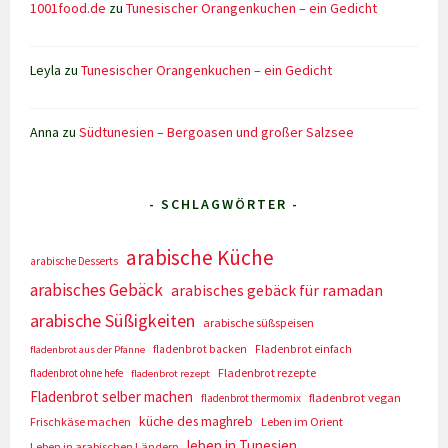
1001food.de
zu
Tunesischer Orangenkuchen – ein Gedicht
Leyla
zu
Tunesischer Orangenkuchen – ein Gedicht
Anna
zu
Südtunesien – Bergoasen und großer Salzsee
- SCHLAGWÖRTER -
arabische Küche
arabische Desserts
arabisches Gebäck
arabisches gebäck für ramadan
arabische Süßigkeiten
arabische süßspeisen
fladenbrot backen
Fladenbrot einfach
fladenbrot aus der Pfanne
Fladenbrot rezepte
fladenbrot ohne hefe
fladenbrot rezept
Fladenbrot selber machen
fladenbrot vegan
fladenbrot thermomix
küche des maghreb
Frischkäse machen
Leben im Orient
leben in Tunesien
Leben in arabischen Ländern