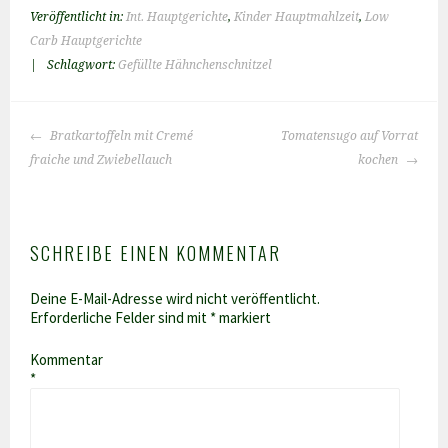
Veröffentlicht in:
Int. Hauptgerichte
,
Kinder Hauptmahlzeit
,
Low
Carb Hauptgerichte
|
Schlagwort:
Gefüllte Hähnchenschnitzel
BEITRAGS-
Bratkartoffeln mit Cremé
Tomatensugo auf Vorrat
NAVIGATION
fraiche und Zwiebellauch
kochen
SCHREIBE EINEN KOMMENTAR
Deine E-Mail-Adresse wird nicht veröffentlicht.
Erforderliche Felder sind mit
*
markiert
Kommentar
*