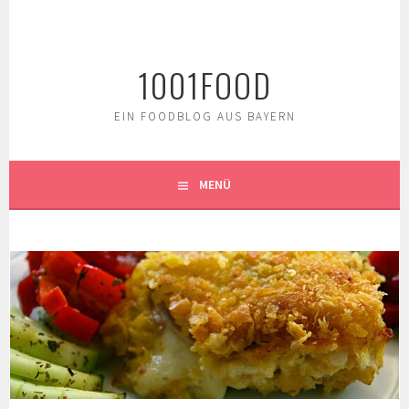
Springe
zum
Inhalt
1001FOOD
EIN FOODBLOG AUS BAYERN
MENÜ