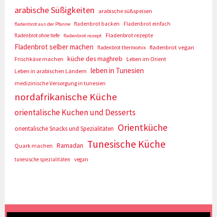
arabische Süßigkeiten
arabische süßspeisen
fladenbrot backen
Fladenbrot einfach
fladenbrot aus der Pfanne
Fladenbrot rezepte
fladenbrot ohne hefe
fladenbrot rezept
Fladenbrot selber machen
fladenbrot vegan
fladenbrot thermomix
küche des maghreb
Frischkäse machen
Leben im Orient
leben in Tunesien
Leben in arabischen Ländern
medizinische Versorgung in tunesien
nordafrikanische Küche
orientalische Kuchen und Desserts
Orientküche
orientalische Snacks und Spezialitäten
Tunesische Küche
Ramadan
Quark machen
tunesische spezialitäten
vegan