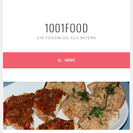
Springe
zum
Inhalt
1001FOOD
EIN FOODBLOG AUS BAYERN
MENÜ