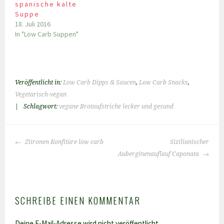
spanische kalte
Suppe
18. Juli 2016
In "Low Carb Suppen"
Veröffentlicht in:
Low Carb Dipps & Saucen
,
Low Carb Snacks
,
Vegetarisch-vegan
|
Schlagwort:
vegane Brotaufstriche lecker und gesund
BEITRAGS-
Zitronen Konfitüre low carb
Sizilianischer
NAVIGATION
Auberginenauflauf Caponata
SCHREIBE EINEN KOMMENTAR
Deine E-Mail-Adresse wird nicht veröffentlicht.