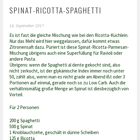
SPINAT-RICOTTA-SPAGHETTI
14. September 2017
Es ist fast die gleiche Mischung wie bei den Ricotta-Küchlein.
Nur das Mehl wird hier weggelassen, dafür kommt etwas
Zitronensaft dazu. Püriert ist diese Spinat-Ricotta-Parmesan-
Mischung übrigens auch eine Superfüllung für Ravioli oder
andere Pasta.
Übrigens: wenn die Spaghetti al dente gekocht sind, also
nicht zerkocht, ist der glykämische Index immer noch unter
50, zählt also, wenn man es nicht grade am Abend ißt oder 3
Portionen auf einmal, gerade noch so zu Low Carb. Auch die
verhältnismäßig große Menge an Spinat ist diesbezüglich von
Vorteil.
Für 2 Personen
200 g Spaghetti
500 g Spinat
1 Knoblauchzehe, geschält in dünne Scheiben
125 g Ricotta