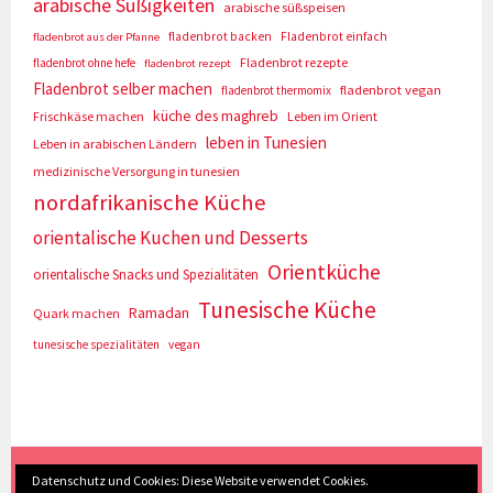
arabische Süßigkeiten
arabische süßspeisen
fladenbrot backen
Fladenbrot einfach
fladenbrot aus der Pfanne
Fladenbrot rezepte
fladenbrot ohne hefe
fladenbrot rezept
Fladenbrot selber machen
fladenbrot vegan
fladenbrot thermomix
küche des maghreb
Frischkäse machen
Leben im Orient
leben in Tunesien
Leben in arabischen Ländern
medizinische Versorgung in tunesien
nordafrikanische Küche
orientalische Kuchen und Desserts
Orientküche
orientalische Snacks und Spezialitäten
Tunesische Küche
Ramadan
Quark machen
tunesische spezialitäten
vegan
(c) Eva Seyberth
|
Home
|
Impressum/Datenschutz
|
Datenschutz und Cookies: Diese Website verwendet Cookies.