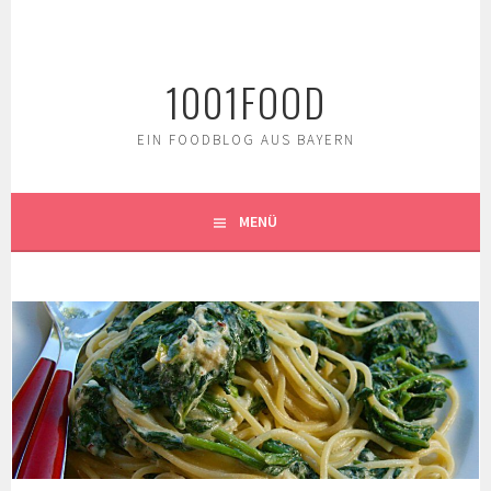
Springe
zum
Inhalt
1001FOOD
EIN FOODBLOG AUS BAYERN
MENÜ