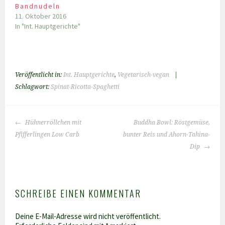
Bandnudeln
11. Oktober 2016
In "Int. Hauptgerichte"
Veröffentlicht in:
Int. Hauptgerichte
,
Vegetarisch-vegan
|
Schlagwort:
Spinat-Ricotta-Spaghetti
BEITRAGS-
Hühnerröllchen mit
Buddha Bowl: Röstgemüse,
NAVIGATION
Pfifferlingen Low Carb
bunter Reis und Ahorn-Tahina-
Dip
SCHREIBE EINEN KOMMENTAR
Deine E-Mail-Adresse wird nicht veröffentlicht.