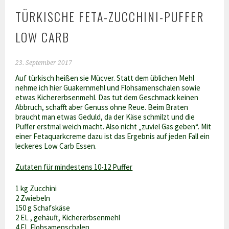
TÜRKISCHE FETA-ZUCCHINI-PUFFER
LOW CARB
23. September 2017
Auf türkisch heißen sie Mücver. Statt dem üblichen Mehl
nehme ich hier Guakernmehl und Flohsamenschalen sowie
etwas Kichererbsenmehl. Das tut dem Geschmack keinen
Abbruch, schafft aber Genuss ohne Reue. Beim Braten
braucht man etwas Geduld, da der Käse schmilzt und die
Puffer erstmal weich macht. Also nicht „zuviel Gas geben“. Mit
einer Fetaquarkcreme dazu ist das Ergebnis auf jeden Fall ein
leckeres Low Carb Essen.
Zutaten für mindestens 10-12 Puffer
1 kg Zucchini
2 Zwiebeln
150 g Schafskäse
2 EL , gehäuft, Kichererbsenmehl
4 EL Flohsamenschalen