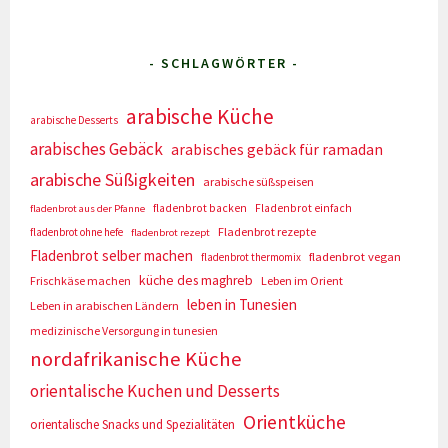
- SCHLAGWÖRTER -
arabische Küche
arabische Desserts
arabisches Gebäck
arabisches gebäck für ramadan
arabische Süßigkeiten
arabische süßspeisen
fladenbrot backen
Fladenbrot einfach
fladenbrot aus der Pfanne
Fladenbrot rezepte
fladenbrot ohne hefe
fladenbrot rezept
Fladenbrot selber machen
fladenbrot vegan
fladenbrot thermomix
küche des maghreb
Frischkäse machen
Leben im Orient
leben in Tunesien
Leben in arabischen Ländern
medizinische Versorgung in tunesien
nordafrikanische Küche
orientalische Kuchen und Desserts
Orientküche
orientalische Snacks und Spezialitäten