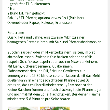
1 gehäufter TL Guakernmehl
4 Eier
2 Bund Dill, fein gehackt
Salz, 1/2 TL Pfeffer, optional etwas Chili (Pulbiber)
Olivenöl (oder Rapsöl, Kokosöl, Erdnussöl)
Fetacreme
Quark, Feta und Sahne, ersatzweise Milch zu einer
homogenen Creme rühren, mit Salz und Pfeffer abschmecken.
Zucchini raspeln oder im Mixer zerkleinern, salzen, im Sieb
abtropfen lassen. Zwiebeln fein hacken oder ebensfalls
raspeln. Schafskäse raspeln oder auch im Mixer zerkleinern.
Mit Eiern, Kichererbsenmehl, Guakernmehl,
Flohsamenschalen und Dill, Salz und Gewürzen gut
vermengen und 15-30 Minuten stehen lassen damit das Mehl
quellen kann. In einer beschichteten Pfanne soviel Öl
erhitzen, dass es überall mindestens 1/2 cm hoch steht.
Kleine Bällchen formen und flach drücken, in die Pfanne legen
und nochmal mit dem Löffel flachdrücken. Bei kleiner Flamme
mindestens 5-8 Minuten pro Seite braten.