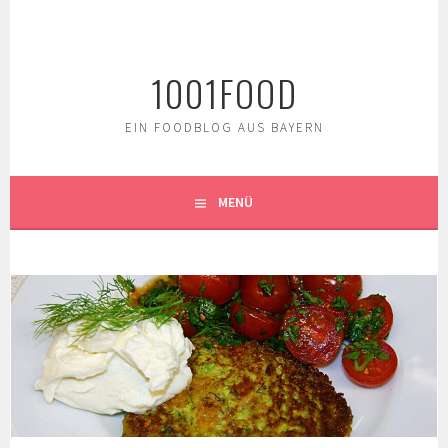
Springe
zum
Inhalt
1001FOOD
EIN FOODBLOG AUS BAYERN
MENÜ