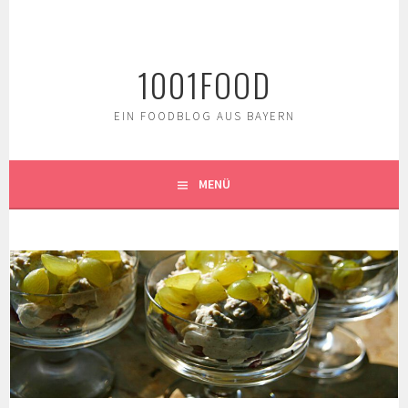
Springe
zum
Inhalt
1001FOOD
EIN FOODBLOG AUS BAYERN
MENÜ