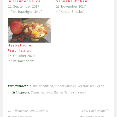
in Traubensauce
Sahnehäubchen
22. September 2017
23. November 2017
In "Int. Hauptgerichte"
In "Kinder Snacks"
Herbstlicher
Fruchtsalat
15. Oktober 2020
In "Int. Nachtisch"
Veröffentlicht in:
Int. Nachtisch
,
Kinder Snacks
,
Vegetarisch-vegan
|
Schlagwort:
Schnelles herbstliches Traubenrezept
BEITRAGS-
Türkische Feta-Zucchini-
Low Carb schnelle