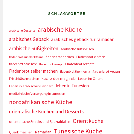
- SCHLAGWÖRTER -
arabische Küche
arabische Desserts
arabisches Gebäck
arabisches gebäck für ramadan
arabische Süßigkeiten
arabische süßspeisen
fladenbrot backen
Fladenbrot einfach
fladenbrot aus der Pfanne
Fladenbrot rezepte
fladenbrot ohne hefe
fladenbrot rezept
Fladenbrot selber machen
fladenbrot vegan
fladenbrot thermomix
küche des maghreb
Frischkäse machen
Leben im Orient
leben in Tunesien
Leben in arabischen Ländern
medizinische Versorgung in tunesien
nordafrikanische Küche
orientalische Kuchen und Desserts
Orientküche
orientalische Snacks und Spezialitäten
Tunesische Küche
Ramadan
Quark machen