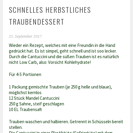
SCHNELLES HERBSTLICHES
TRAUBENDESSERT
25. September 2017
Wieder ein Rezept, welches mit eine Freundin in die Hand
gedrückt hat. Es ist simpel, geht schnell und ist soo lecker.
Durch die Cantuccini und die süßen Trauben ist es natürlich
nicht Low Carb, also: Vorsicht Kohlehydrate!
Für 4-5 Portionen
1 Packung gemischte Trauben (je 250 g helle und blaue),
möglichst kernlos
12 Stück Mandel Cantuccini
250 g Sahne, steif geschlagen
10 EL Traubensaft
Trauben waschen und halbieren. Getrennt in Schüsseln bereit
stellen.
Die Cantuccini in einer Plastiktüte (Gefriertüte) mit dem