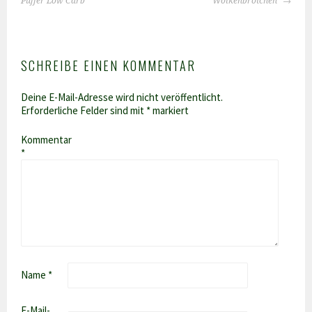
NAVIGATION
Puffer Low Carb
Wolkenbrötchen
SCHREIBE EINEN KOMMENTAR
Deine E-Mail-Adresse wird nicht veröffentlicht.
Erforderliche Felder sind mit
*
markiert
Kommentar
*
Name
*
E-Mail-