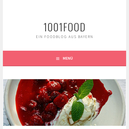
Springe
zum
Inhalt
1001FOOD
EIN FOODBLOG AUS BAYERN
MENÜ