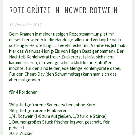
ROTE GRÜTZE IN INGWER-ROTWEIN
31. Dezember 2017
Beim Kramen in meiner riesigen Rezeptsammlung ist mir
dieses hier wieder in die Hände gefallen und verlangte nach
sofortiger Herstellung…..seeehr lecker mit Vanille-Eis (ich hab
hier das Walnuss-Honig-Eis von Hägen Daaz genommen). Der
Nachteil: Kohlehydratfreier Zuckerersatz läßt sich nicht
karamellisieren, d.h. wer geschmacklich keine Einbußen
möchte, für den sind leider jede Menge Kohlehydrate dabei.
Für den Cheat-Day (den Schummeltag) kann man sich das
aber mal gönnen.
für 4 Portionen
250 g tiefgefrorene Sauerkirschen, ohne Kern
250 g tiefgefrorene Himbeeren
1/4 l Rotwein (1/8 zum Aufgießen, 1/8 für die Stärke)
1 Daumengroßes Stück frischer Ingwer, geschält, fein
gehackt
200 g Zucker