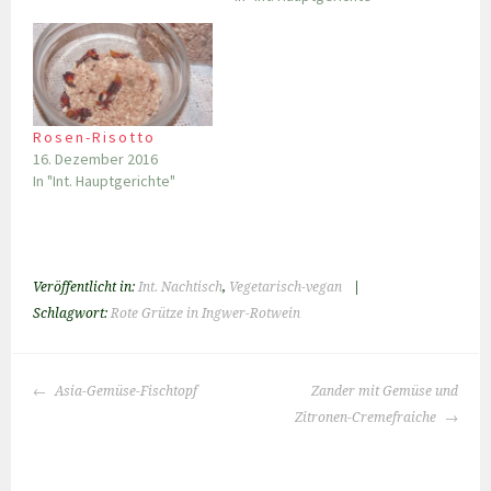
Rosen-Risotto
16. Dezember 2016
In "Int. Hauptgerichte"
Veröffentlicht in:
Int. Nachtisch
,
Vegetarisch-vegan
|
Schlagwort:
Rote Grütze in Ingwer-Rotwein
BEITRAGS-
Asia-Gemüse-Fischtopf
Zander mit Gemüse und
NAVIGATION
Zitronen-Cremefraiche