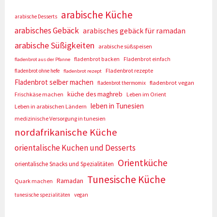
arabische Küche
arabische Desserts
arabisches Gebäck
arabisches gebäck für ramadan
arabische Süßigkeiten
arabische süßspeisen
fladenbrot backen
Fladenbrot einfach
fladenbrot aus der Pfanne
Fladenbrot rezepte
fladenbrot ohne hefe
fladenbrot rezept
Fladenbrot selber machen
fladenbrot vegan
fladenbrot thermomix
küche des maghreb
Frischkäse machen
Leben im Orient
leben in Tunesien
Leben in arabischen Ländern
medizinische Versorgung in tunesien
nordafrikanische Küche
orientalische Kuchen und Desserts
Orientküche
orientalische Snacks und Spezialitäten
Tunesische Küche
Ramadan
Quark machen
tunesische spezialitäten
vegan