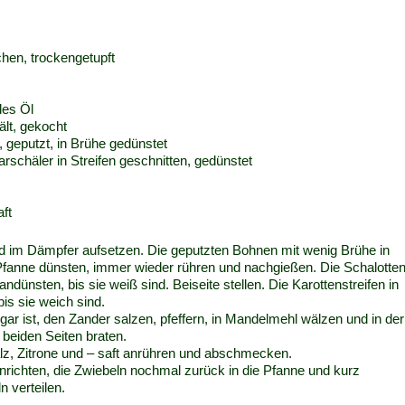
chen, trockengetupft
les Öl
ält, gekocht
 geputzt, in Brühe gedünstet
rschäler in Streifen geschnitten, gedünstet
aft
nd im Dämpfer aufsetzen. Die geputzten Bohnen mit wenig Brühe in
Pfanne dünsten, immer wieder rühren und nachgießen. Die Schalotte
ndünsten, bis sie weiß sind. Beiseite stellen. Die Karottenstreifen in
is sie weich sind.
ar ist, den Zander salzen, pfeffern, in Mandelmehl wälzen und in der
beiden Seiten braten.
lz, Zitrone und – saft anrühren und abschmecken.
anrichten, die Zwiebeln nochmal zurück in die Pfanne und kurz
n verteilen.