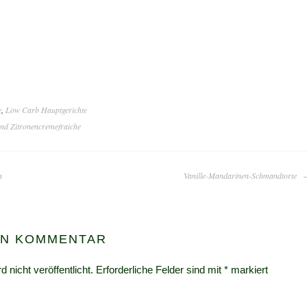
e
,
Low Carb Hauptgerichte
nd Zitronencremefraiche
n
Vanille-Mandarinen-Schmandtorte
EN KOMMENTAR
 nicht veröffentlicht.
Erforderliche Felder sind mit
*
markiert