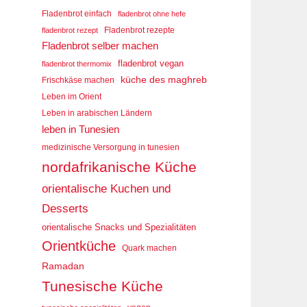
Fladenbrot einfach
fladenbrot ohne hefe
Fladenbrot rezepte
fladenbrot rezept
Fladenbrot selber machen
fladenbrot vegan
fladenbrot thermomix
küche des maghreb
Frischkäse machen
Leben im Orient
Leben in arabischen Ländern
leben in Tunesien
medizinische Versorgung in tunesien
nordafrikanische Küche
orientalische Kuchen und
Desserts
orientalische Snacks und Spezialitäten
Orientküche
Quark machen
Ramadan
Tunesische Küche