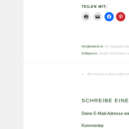
TEILEN MIT:
Veröffentlicht in:
Int. Hauptgericht
Schlagwort:
Zander mit Gemüse u
BEITRAGS-
Rote Grütze in Ingwer-Rotwei
NAVIGATION
SCHREIBE EIN
Deine E-Mail-Adresse wird
Kommentar