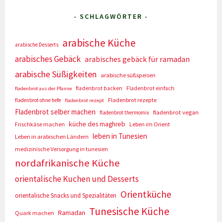
- SCHLAGWÖRTER -
arabische Küche
arabische Desserts
arabisches Gebäck
arabisches gebäck für ramadan
arabische Süßigkeiten
arabische süßspeisen
fladenbrot backen
Fladenbrot einfach
fladenbrot aus der Pfanne
Fladenbrot rezepte
fladenbrot ohne hefe
fladenbrot rezept
Fladenbrot selber machen
fladenbrot vegan
fladenbrot thermomix
küche des maghreb
Frischkäse machen
Leben im Orient
leben in Tunesien
Leben in arabischen Ländern
medizinische Versorgung in tunesien
nordafrikanische Küche
orientalische Kuchen und Desserts
Orientküche
orientalische Snacks und Spezialitäten
Tunesische Küche
Ramadan
Quark machen