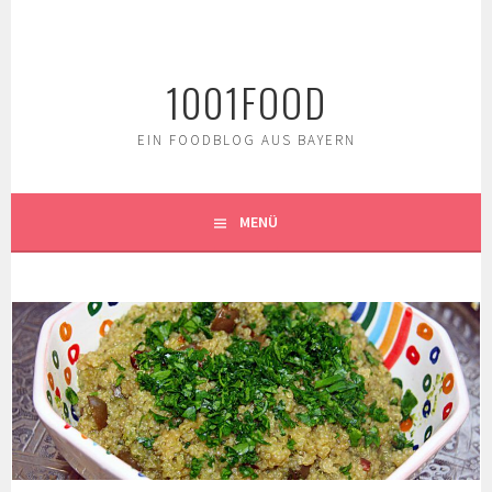
Springe
zum
Inhalt
1001FOOD
EIN FOODBLOG AUS BAYERN
MENÜ