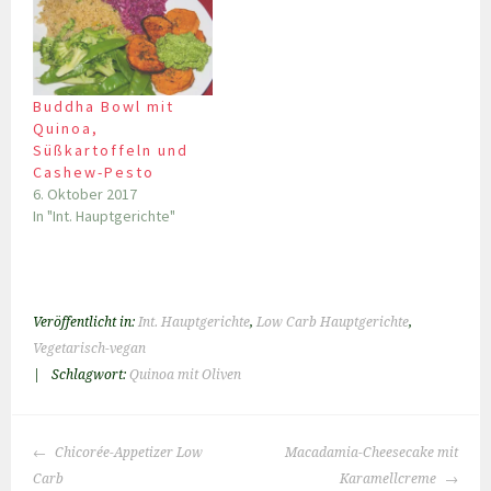
Buddha Bowl mit
Quinoa,
Süßkartoffeln und
Cashew-Pesto
6. Oktober 2017
In "Int. Hauptgerichte"
Veröffentlicht in:
Int. Hauptgerichte
,
Low Carb Hauptgerichte
,
Vegetarisch-vegan
|
Schlagwort:
Quinoa mit Oliven
BEITRAGS-
Chicorée-Appetizer Low
Macadamia-Cheesecake mit
NAVIGATION
Carb
Karamellcreme