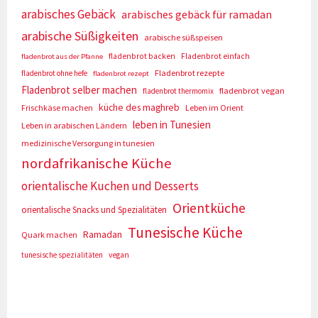
arabisches Gebäck
arabisches gebäck für ramadan
arabische Süßigkeiten
arabische süßspeisen
fladenbrot backen
Fladenbrot einfach
fladenbrot aus der Pfanne
Fladenbrot rezepte
fladenbrot ohne hefe
fladenbrot rezept
Fladenbrot selber machen
fladenbrot vegan
fladenbrot thermomix
küche des maghreb
Frischkäse machen
Leben im Orient
leben in Tunesien
Leben in arabischen Ländern
medizinische Versorgung in tunesien
nordafrikanische Küche
orientalische Kuchen und Desserts
Orientküche
orientalische Snacks und Spezialitäten
Tunesische Küche
Ramadan
Quark machen
tunesische spezialitäten
vegan