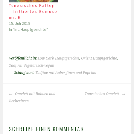
Tunesisches Kafteji
– frittiertes Gemüse
mit Ei
15. Juli 2019
In "Int. Hauptgerichte"
Veröffentlicht in:
Low Carb Hauptgerichte
,
Orient Hauptgerichte
,
Tadjine
,
Vegetarisch-vegan
|
Schlagwort:
Tadjine mit Auberginen und Paprika
BEITRAGS-
Omelett mit Bohnen und
Tunesisches Omelett
NAVIGATION
Berberitzen
SCHREIBE EINEN KOMMENTAR