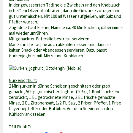
In der gewässerten Tadjine die Zwiebeln und den Knoblauch
in heißem Olivenöl anbraten, dann die Gewürze zufügen und
gut untermischen. Mit 100 ml Wasser aufgießen, mit Salz und
Pfeffer würzen.
Zugedeckt auf kleiner Flamme ca. 40 Min köcheln, dabei immer
mal wieder umrühren.
Mit gehackter Petersilie bestreut servieren.
Man kann die Tadjine auch abkühlen lassen und dann als
kalten Snack oder Abendessen servieren. Dazu passt
Gurkenjoghurt mit Minze und Knoblauch.
Gurkenjoghurt:
2 Minigurken in dünne Scheiben geschnitten oder grob
gehackt, 500 g griechischer Joghurt (10%), 1 Knoblauchzehe
zerdrückt, 1 EL getrocknete Minze, 2 EL frische gehackte
Minze, 2 EL Zitronensaft, 1/2 TL Salz, 2 Prisen Pfeffer, 1 Prise
Cayennepfeffer oder Bul biber. Vor dem Servieren in den
Kühlschrank stellen.
TEILEN MIT: