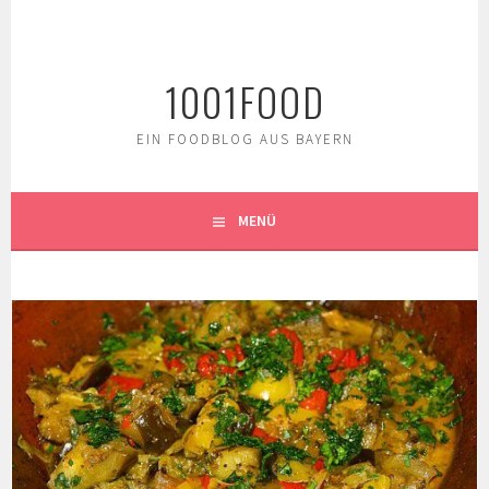
Springe
zum
Inhalt
1001FOOD
EIN FOODBLOG AUS BAYERN
MENÜ