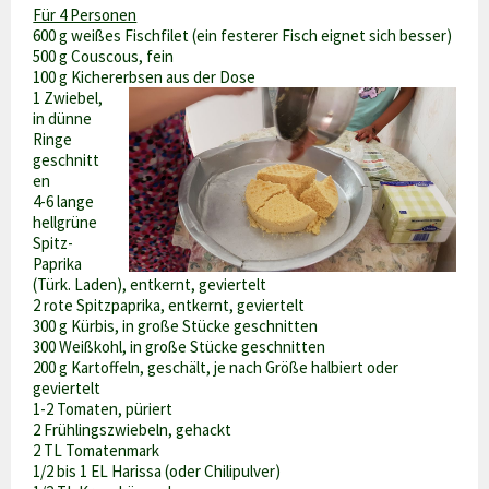
Für 4 Personen
600 g weißes Fischfilet (ein festerer Fisch eignet sich besser)
500 g Couscous, fein
100 g Kichererbsen aus der Dose
1 Zwiebel,
in dünne
Ringe
geschnitt
en
4-6 lange
hellgrüne
Spitz-
Paprika
(Türk. Laden), entkernt, geviertelt
2 rote Spitzpaprika, entkernt, geviertelt
300 g Kürbis, in große Stücke geschnitten
300 Weißkohl, in große Stücke geschnitten
200 g Kartoffeln, geschält, je nach Größe halbiert oder
geviertelt
1-2 Tomaten, püriert
2 Frühlingszwiebeln, gehackt
2 TL Tomatenmark
1/2 bis 1 EL Harissa (oder Chilipulver)