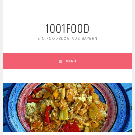
Springe
zum
Inhalt
1001FOOD
EIN FOODBLOG AUS BAYERN
MENÜ