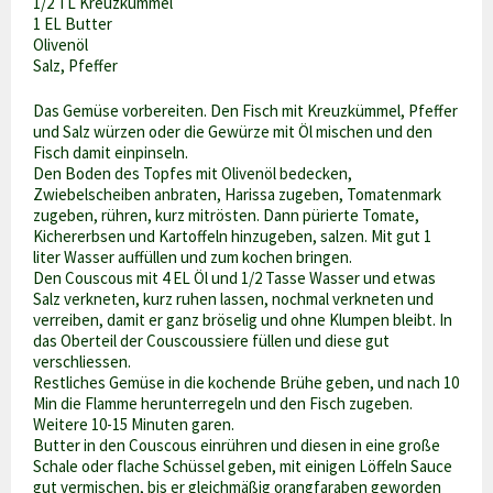
1/2 TL Kreuzkümmel
1 EL Butter
Olivenöl
Salz, Pfeffer
Das Gemüse vorbereiten. Den Fisch mit Kreuzkümmel, Pfeffer
und Salz würzen oder die Gewürze mit Öl mischen und den
Fisch damit einpinseln.
Den Boden des Topfes mit Olivenöl bedecken,
Zwiebelscheiben anbraten, Harissa zugeben, Tomatenmark
zugeben, rühren, kurz mitrösten. Dann pürierte Tomate,
Kichererbsen und Kartoffeln hinzugeben, salzen. Mit gut 1
liter Wasser auffüllen und zum kochen bringen.
Den Couscous mit 4 EL Öl und 1/2 Tasse Wasser und etwas
Salz verkneten, kurz ruhen lassen, nochmal verkneten und
verreiben, damit er ganz bröselig und ohne Klumpen bleibt. In
das Oberteil der Couscoussiere füllen und diese gut
verschliessen.
Restliches Gemüse in die kochende Brühe geben, und nach 10
Min die Flamme herunterregeln und den Fisch zugeben.
Weitere 10-15 Minuten garen.
Butter in den Couscous einrühren und diesen in eine große
Schale oder flache Schüssel geben, mit einigen Löffeln Sauce
gut vermischen, bis er gleichmäßig orangfaraben geworden