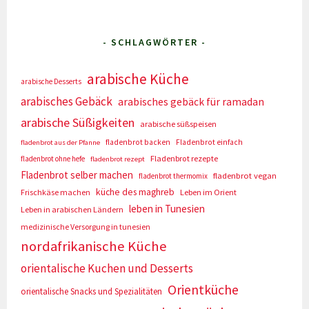
- SCHLAGWÖRTER -
arabische Küche
arabische Desserts
arabisches Gebäck
arabisches gebäck für ramadan
arabische Süßigkeiten
arabische süßspeisen
fladenbrot backen
Fladenbrot einfach
fladenbrot aus der Pfanne
Fladenbrot rezepte
fladenbrot ohne hefe
fladenbrot rezept
Fladenbrot selber machen
fladenbrot vegan
fladenbrot thermomix
küche des maghreb
Frischkäse machen
Leben im Orient
leben in Tunesien
Leben in arabischen Ländern
medizinische Versorgung in tunesien
nordafrikanische Küche
orientalische Kuchen und Desserts
Orientküche
orientalische Snacks und Spezialitäten