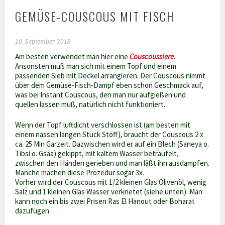
GEMÜSE-COUSCOUS MIT FISCH
10. September 2018
Am besten verwendet man hier eine
Couscoussiere.
Ansonsten muß man sich mit einem Topf und einem
passenden Sieb mit Deckel arrangieren. Der Couscous nimmt
über dem Gemüse-Fisch-Dampf eben schon Geschmack auf,
was bei Instant Couscous, den man nur aufgießen und
quellen lassen muß, natürlich nicht funktioniert.
Wenn der Topf luftdicht verschlossen ist (am besten mit
einem nassen langen Stück Stoff), braucht der Couscous 2 x
ca. 25 Min Garzeit. Dazwischen wird er auf ein Blech (Saneya o.
Tibsi o. Gsaa) gekippt, mit kaltem Wasser beträufelt,
zwischen den Händen gerieben und man läßt ihn ausdampfen.
Manche machen diese Prozedur sogar 3x.
Vorher wird der Couscous mit 1/2 kleinen Glas Olivenöl, wenig
Salz und 1 kleinen Glas Wasser verknetet (siehe unten). Man
kann noch ein bis zwei Prisen Ras El Hanout oder Boharat
dazufügen.