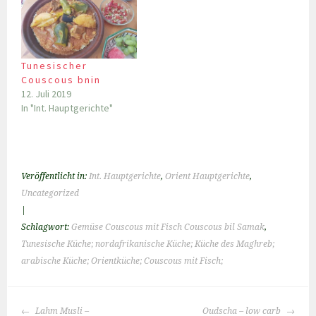
Tunesischer
Couscous bnin
12. Juli 2019
In "Int. Hauptgerichte"
Veröffentlicht in:
Int. Hauptgerichte
,
Orient Hauptgerichte
,
Uncategorized
|
Schlagwort:
Gemüse Couscous mit Fisch Couscous bil Samak
,
Tunesische Küche; nordafrikanische Küche; Küche des Maghreb;
arabische Küche; Orientküche; Couscous mit Fisch;
BEITRAGS-
Lahm Musli –
Oudscha – low carb