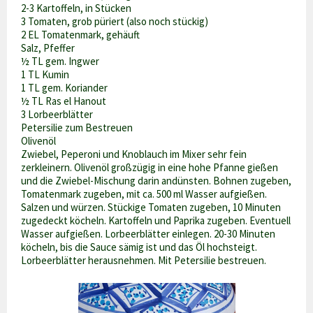
2-3 Kartoffeln, in Stücken
3 Tomaten, grob püriert (also noch stückig)
2 EL Tomatenmark, gehäuft
Salz, Pfeffer
½ TL gem. Ingwer
1 TL Kumin
1 TL gem. Koriander
½ TL Ras el Hanout
3 Lorbeerblätter
Petersilie zum Bestreuen
Olivenöl
Zwiebel, Peperoni und Knoblauch im Mixer sehr fein
zerkleinern. Olivenöl großzügig in eine hohe Pfanne gießen
und die Zwiebel-Mischung darin andünsten. Bohnen zugeben,
Tomatenmark zugeben, mit ca. 500 ml Wasser aufgießen.
Salzen und würzen. Stückige Tomaten zugeben, 10 Minuten
zugedeckt köcheln. Kartoffeln und Paprika zugeben. Eventuell
Wasser aufgießen. Lorbeerblätter einlegen. 20-30 Minuten
köcheln, bis die Sauce sämig ist und das Öl hochsteigt.
Lorbeerblätter herausnehmen. Mit Petersilie bestreuen.