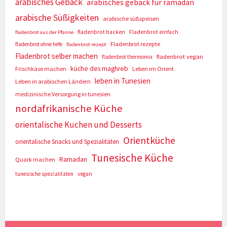
arabisches Gebäck
arabisches gebäck für ramadan
arabische Süßigkeiten
arabische süßspeisen
fladenbrot backen
Fladenbrot einfach
fladenbrot aus der Pfanne
Fladenbrot rezepte
fladenbrot ohne hefe
fladenbrot rezept
Fladenbrot selber machen
fladenbrot vegan
fladenbrot thermomix
küche des maghreb
Frischkäse machen
Leben im Orient
leben in Tunesien
Leben in arabischen Ländern
medizinische Versorgung in tunesien
nordafrikanische Küche
orientalische Kuchen und Desserts
Orientküche
orientalische Snacks und Spezialitäten
Tunesische Küche
Ramadan
Quark machen
tunesische spezialitäten
vegan