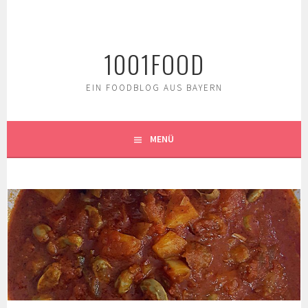
Springe
zum
Inhalt
1001FOOD
EIN FOODBLOG AUS BAYERN
MENÜ