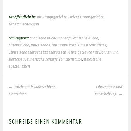
Veröffentlicht in:
Int. Hauptgerichte
,
Orient Hauptgerichte
,
Vegetarisch-vegan
|
Schlagwort:
arabische Küche
,
nordafrikanische Küche
,
Orientküche
,
tunesische Hausmannskost
,
Tunesische Küche
,
Tunesische Marget Fuul Marga Ful Würzige Sauce mit Bohnen und
Kartoffeln
,
tunesische scharfe Tomatensauce
,
tunesische
spezialitäten
BEITRAGS-
Kuchen mit Mohrenhirse –
Olivenernte und
NAVIGATION
Gattu droo
Verarbeitung
SCHREIBE EINEN KOMMENTAR