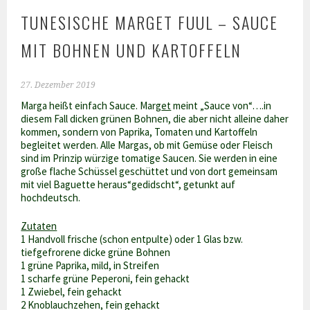
TUNESISCHE MARGET FUUL – SAUCE
MIT BOHNEN UND KARTOFFELN
27. Dezember 2019
Marga heißt einfach Sauce. Marg
et
meint „Sauce von“….in
diesem Fall dicken grünen Bohnen, die aber nicht alleine daher
kommen, sondern von Paprika, Tomaten und Kartoffeln
begleitet werden. Alle Margas, ob mit Gemüse oder Fleisch
sind im Prinzip würzige tomatige Saucen. Sie werden in eine
große flache Schüssel geschüttet und von dort gemeinsam
mit viel Baguette heraus“gedidscht“, getunkt auf
hochdeutsch.
Zutaten
1 Handvoll frische (schon entpulte) oder 1 Glas bzw.
tiefgefrorene dicke grüne Bohnen
1 grüne Paprika, mild, in Streifen
1 scharfe grüne Peperoni, fein gehackt
1 Zwiebel, fein gehackt
2 Knoblauchzehen, fein gehackt