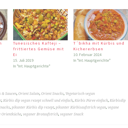
n
Tunesisches Kafteji –
T´bikha mit Kürbis und
frittiertes Gemüse mit
Kichererbsen
Ei
10. Februar 2024
15. Juli 2019
In "Int. Hauptgerichte"
In "Int. Hauptgerichte"
s & Saucen
,
Orient Salate
,
Orient Snacks
,
Vegetarisch-vegan
t
,
Kürbis dip vegan rezept schnell und einfach
,
Kürbis Püree einfach
,
Kürbisdip
Snacks
,
pikanter Kürbis dip rezept
,
pikanter Kürbisaufstrich vegan
,
vegane
 Orientküche
,
veganer Brotaufstrich
,
veganer Snack