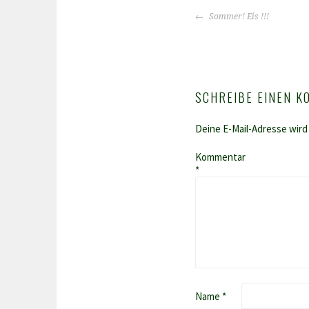
BEITRAGS-
Sommer! Eis !!!
NAVIGATION
SCHREIBE EINEN 
Deine E-Mail-Adresse wird 
Kommentar
*
Name
*