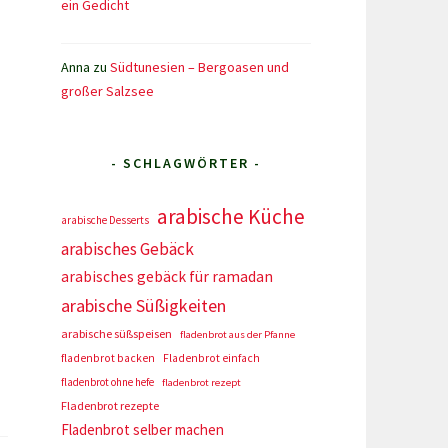
ein Gedicht
Anna
zu
Südtunesien – Bergoasen und
großer Salzsee
- SCHLAGWÖRTER -
arabische Küche
arabische Desserts
arabisches Gebäck
arabisches gebäck für ramadan
arabische Süßigkeiten
arabische süßspeisen
fladenbrot aus der Pfanne
fladenbrot backen
Fladenbrot einfach
fladenbrot ohne hefe
fladenbrot rezept
Fladenbrot rezepte
Fladenbrot selber machen