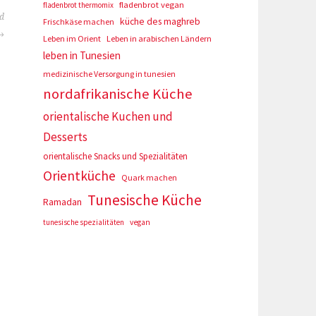
fladenbrot vegan
fladenbrot thermomix
d
küche des maghreb
Frischkäse machen
Leben im Orient
Leben in arabischen Ländern
leben in Tunesien
medizinische Versorgung in tunesien
nordafrikanische Küche
orientalische Kuchen und
Desserts
orientalische Snacks und Spezialitäten
Orientküche
Quark machen
Tunesische Küche
Ramadan
tunesische spezialitäten
vegan