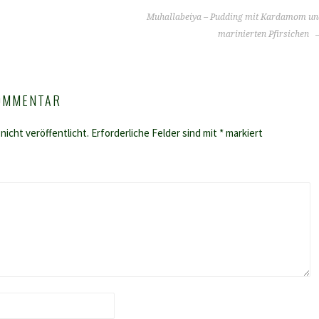
Muhallabeiya – Pudding mit Kardamom un
marinierten Pfirsichen
KOMMENTAR
nicht veröffentlicht.
Erforderliche Felder sind mit
*
markiert