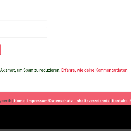
Akismet, um Spam zu reduzieren.
Erfahre, wie deine Kommentardaten
eyberth
|
Home
|
Impressum/Datenschutz
|
Inhaltsverzeichnis
|
Kontakt
|
Z PRÄSENTIERT VON WORDPRESS
|
THEME: SELA VON
WORDPRESS