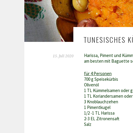
TUNESISCHES K
Harissa, Piment und Kümme
15. Juli 2020
am besten mit Baguette s
für 4 Personen
700 g Speisekürbis
Olivenöl
1 TL Kümmelsamen oder 
1 TL Koriandersamen oder
3 Knoblauchzehen
1 Pimentkugel
1/2 -1 TL Harissa
2-3 EL Zitronensaft
Salz