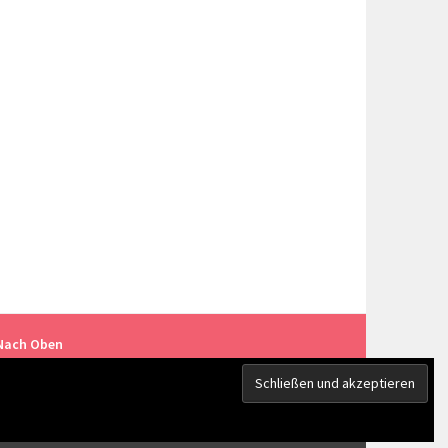
Nach Oben
.COM
.