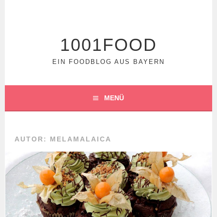
Springe
zum
Inhalt
1001FOOD
EIN FOODBLOG AUS BAYERN
MENÜ
AUTOR:
MELAMALAICA