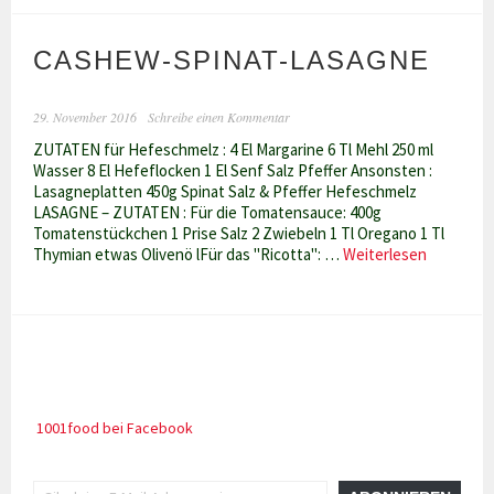
mit
Mangocreme
CASHEW-SPINAT-LASAGNE
und
Erdbeeren
(von
29. November 2016
Schreibe einen Kommentar
Attila
Hildmann)
ZUTATEN für Hefeschmelz : 4 El Margarine 6 Tl Mehl 250 ml
Wasser 8 El Hefeflocken 1 El Senf Salz Pfeffer Ansonsten :
Lasagneplatten 450g Spinat Salz & Pfeffer Hefeschmelz
LASAGNE – ZUTATEN : Für die Tomatensauce: 400g
Tomatenstückchen 1 Prise Salz 2 Zwiebeln 1 Tl Oregano 1 Tl
CASHEW-
Thymian etwas Olivenö lFür das "Ricotta": …
Weiterlesen
SPINAT-
LASAGNE
1001food bei Facebook
Gib deine E-Mail-Adresse ein ...