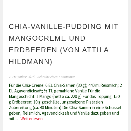
Torte
mit
Avocado-
Zitronen-
CHIA-VANILLE-PUDDING MIT
Creme
und
Hirse-
MANGOCREME UND
Vanille-
Boden
ERDBEEREN (VON ATTILA
(Attila
Hildmann)
HILDMANN)
7. Dezember 2016
Schreibe einen Kommentar
Für die Chia-Creme: 6 EL Chia-Samen (80 g); 440 ml Reismilch; 2
EL Agavendicksaft; ½ TL gemahlene Vanille Für die
Mangoschicht: 1 Mango (netto ca. 220 g) Für das Topping: 150
g Erdbeeren; 10 g geschälte, ungesalzene Pistazien
Zubereitung (ca. 40 Minuten) Die Chia-Samen in eine Schüssel
geben, Reismilch, Agavendicksaft und Vanille dazugeben und
Chia-
mit …
Weiterlesen
Vanille-
Pudding