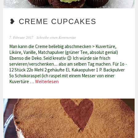
❥ CREME CUPCAKES
7. Februar 2017
Schreibe einen Kommentar
Man kann die Creme beliebig abschmecken > Kuvertüre,
Liköre, Vanille, Matchapulver (grüner Tee, absolut genial)
Ebenso die Deko. Seid kreativ 😉 Ich würde sie frisch
servieren/verschenken.... also am selben Tag machen. Für 1o -
12 Stück 22o Mehl 2 gehäufte EL Kakaopulver 1 P. Backpulver
5o Schokoraspel (ich raspel mit einem Messer von einer
❥
Kuvertüre …
Weiterlesen
Creme
Cupcakes