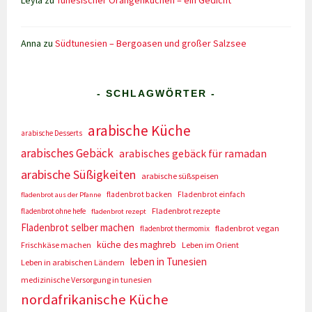
Leyla
zu
Tunesischer Orangenkuchen – ein Gedicht
Anna
zu
Südtunesien – Bergoasen und großer Salzsee
- SCHLAGWÖRTER -
arabische Küche
arabische Desserts
arabisches Gebäck
arabisches gebäck für ramadan
arabische Süßigkeiten
arabische süßspeisen
fladenbrot backen
Fladenbrot einfach
fladenbrot aus der Pfanne
Fladenbrot rezepte
fladenbrot ohne hefe
fladenbrot rezept
Fladenbrot selber machen
fladenbrot vegan
fladenbrot thermomix
küche des maghreb
Frischkäse machen
Leben im Orient
leben in Tunesien
Leben in arabischen Ländern
medizinische Versorgung in tunesien
nordafrikanische Küche