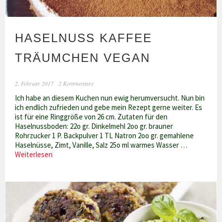
HASELNUSS KAFFEE
TRÄUMCHEN VEGAN
2. Februar 2017
2 Kommentare
Ich habe an diesem Kuchen nun ewig herumversucht. Nun bin
ich endlich zufrieden und gebe mein Rezept gerne weiter. Es
ist für eine Ringgröße von 26 cm. Zutaten für den
Haselnussboden: 22o gr. Dinkelmehl 2oo gr. brauner
Rohrzucker 1 P. Backpulver 1 TL Natron 2oo gr. gemahlene
Haselnüsse, Zimt, Vanille, Salz 25o ml warmes Wasser …
Haselnuss
Weiterlesen
Kaffee
Träumchen
vegan