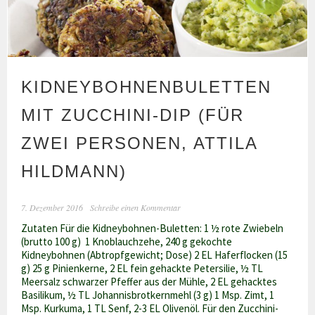
KIDNEYBOHNENBULETTEN
MIT ZUCCHINI-DIP (FÜR
ZWEI PERSONEN, ATTILA
HILDMANN)
7. Dezember 2016
Schreibe einen Kommentar
Zutaten Für die Kidneybohnen-Buletten: 1 ½ rote Zwiebeln
(brutto 100 g) 1 Knoblauchzehe, 240 g gekochte
Kidneybohnen (Abtropfgewicht; Dose) 2 EL Haferflocken (15
g) 25 g Pinienkerne, 2 EL fein gehackte Petersilie, ½ TL
Meersalz schwarzer Pfeffer aus der Mühle, 2 EL gehacktes
Basilikum, ½ TL Johannisbrotkernmehl (3 g) 1 Msp. Zimt, 1
Msp. Kurkuma, 1 TL Senf, 2-3 EL Olivenöl. Für den Zucchini-