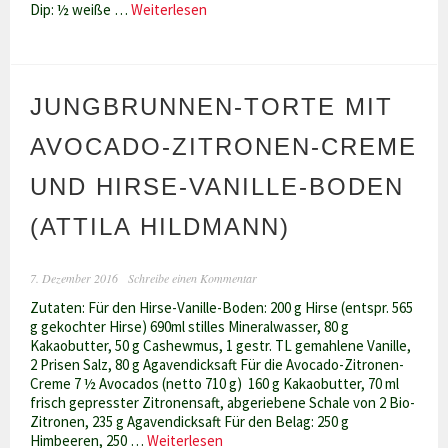
Kidneybohnenbuletten
Dip: ½ weiße …
Weiterlesen
mit
Zucchini-
Dip
(für
JUNGBRUNNEN-TORTE MIT
zwei
Personen,
Attila
AVOCADO-ZITRONEN-CREME
Hildmann)
UND HIRSE-VANILLE-BODEN
(ATTILA HILDMANN)
7. Dezember 2016
Schreibe einen Kommentar
Zutaten: Für den Hirse-Vanille-Boden: 200 g Hirse (entspr. 565
g gekochter Hirse) 690ml stilles Mineralwasser, 80 g
Kakaobutter, 50 g Cashewmus, 1 gestr. TL gemahlene Vanille,
2 Prisen Salz, 80 g Agavendicksaft Für die Avocado-Zitronen-
Creme 7 ½ Avocados (netto 710 g) 160 g Kakaobutter, 70 ml
frisch gepresster Zitronensaft, abgeriebene Schale von 2 Bio-
Zitronen, 235 g Agavendicksaft Für den Belag: 250 g
Jungbrunnen-
Himbeeren, 250 …
Weiterlesen