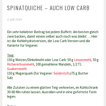
SPINATQUICHE – AUCH LOW CARB
3. Juli 2016
Ein sehr beliebter Beitrag bei jedem Büffett. Am besten gleich
zwei backen, damit einem selber auch noch was bleibt ….Hier
ist die Kohlehydratversion, die Low Carb Version und die
Variante für Veganer.
Teig:
150 g Weizen/Dinkelmehl oder Low Carb: 50 g
Linsenmehl,
50 g
Kichererbsenmehl
, 100 gemahlene Mandeln, 1/2 TL
Guakernmehl
150 g Magerquark (für Veganer:
Seidentofu
)75 g Butter
Salz
Alle Zutaten zu einem glatten Teig verkneten, im Kühlschrank
30-60 Min ruhen lassen. Ausrollen und in eine gefettete Form
legen.