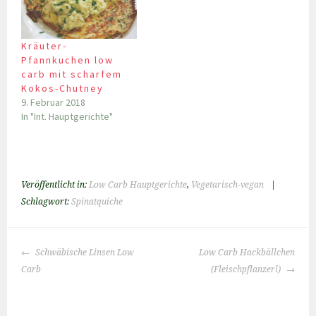
Kräuter-
Pfannkuchen low
carb mit scharfem
Kokos-Chutney
9. Februar 2018
In "Int. Hauptgerichte"
Veröffentlicht in:
Low Carb Hauptgerichte
,
Vegetarisch-vegan
|
Schlagwort:
Spinatquiche
BEITRAGS-
Schwäbische Linsen Low
Low Carb Hackbällchen
NAVIGATION
Carb
(Fleischpflanzerl)