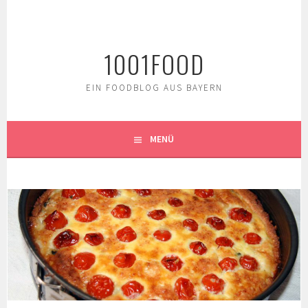
Springe
zum
Inhalt
1001FOOD
EIN FOODBLOG AUS BAYERN
MENÜ