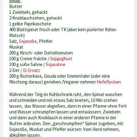
Belag:
Butter
1 Zwiebeln, gehackt
2 Knoblauchzehen, gehackt
1 gelbe Paprikaschote
400 Blattspinat frisch oder TK (aber kein pürierter Rahm-
Matsch)
Salz,
Sojasoße
, Pfeffer
Muskat
200 g Kirsch- oder Datteltomaten
100 g Creme fraiche /
Sojajoghurt
100 g süße Sahne /
Sojasahne
2 Eier /
Ei-Ersatz
200 g Butterkäse, Gouda oder Emmentaler (oder eine
Mischung daraus) gerieben /Veganer nehmen
Hefeflocken
Während der Teig im Kühlschrank ruht, den Spinat waschen
und schneiden und mit etwas Salz kneten, 10 Min stehen
lassen, das Wasser abgießen, dann in einer Pfanne ohne Fett
und Wasser schrumpfen lassen und entwässern. Zwiebeln
und dann auch Knoblauch in einer anderen Pfanne in der
Butter anbraten. Den „geschrumpften“ Spinat zugeben, mit
Sojasoße, Muskat und Pfeffer würzen. Vom Herd nehmen,
abkühlen lassen.