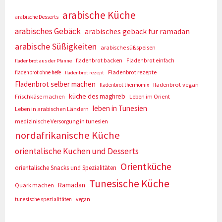
arabische Küche
arabische Desserts
arabisches Gebäck
arabisches gebäck für ramadan
arabische Süßigkeiten
arabische süßspeisen
fladenbrot backen
Fladenbrot einfach
fladenbrot aus der Pfanne
Fladenbrot rezepte
fladenbrot ohne hefe
fladenbrot rezept
Fladenbrot selber machen
fladenbrot vegan
fladenbrot thermomix
küche des maghreb
Frischkäse machen
Leben im Orient
leben in Tunesien
Leben in arabischen Ländern
medizinische Versorgung in tunesien
nordafrikanische Küche
orientalische Kuchen und Desserts
Orientküche
orientalische Snacks und Spezialitäten
Tunesische Küche
Ramadan
Quark machen
tunesische spezialitäten
vegan