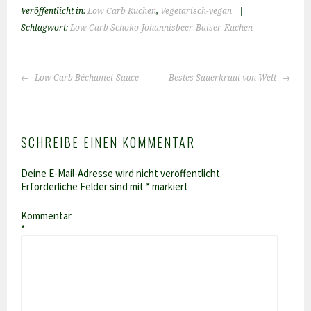
Veröffentlicht in:
Low Carb Kuchen
,
Vegetarisch-vegan
|
Schlagwort:
Low Carb Schoko-Johannisbeer-Baiser-Kuchen
BEITRAGS-
Low Carb Béchamel-Sauce
Bestes Sauerkraut von Welt
NAVIGATION
SCHREIBE EINEN KOMMENTAR
Deine E-Mail-Adresse wird nicht veröffentlicht.
Erforderliche Felder sind mit
*
markiert
Kommentar
*