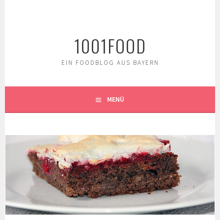
Springe
zum
Inhalt
1001FOOD
EIN FOODBLOG AUS BAYERN
MENÜ