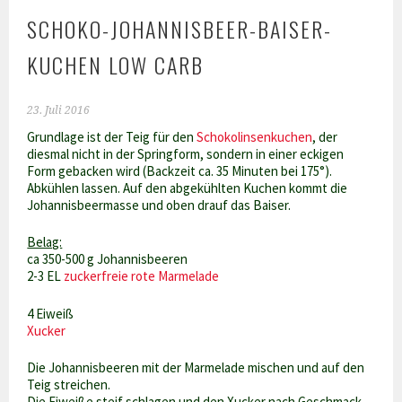
SCHOKO-JOHANNISBEER-BAISER-
KUCHEN LOW CARB
23. Juli 2016
Grundlage ist der Teig für den
Schokolinsenkuchen
, der
diesmal nicht in der Springform, sondern in einer eckigen
Form gebacken wird (Backzeit ca. 35 Minuten bei 175°).
Abkühlen lassen. Auf den abgekühlten Kuchen kommt die
Johannisbeermasse und oben drauf das Baiser.
Belag:
ca 350-500 g Johannisbeeren
2-3 EL
zuckerfreie rote Marmelade
4 Eiweiß
Xucker
Die Johannisbeeren mit der Marmelade mischen und auf den
Teig streichen.
Die Eiweiße steif schlagen und den Xucker nach Geschmack