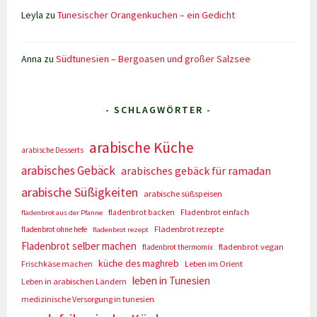
Leyla
zu
Tunesischer Orangenkuchen – ein Gedicht
Anna
zu
Südtunesien – Bergoasen und großer Salzsee
- SCHLAGWÖRTER -
arabische Küche
arabische Desserts
arabisches Gebäck
arabisches gebäck für ramadan
arabische Süßigkeiten
arabische süßspeisen
fladenbrot backen
Fladenbrot einfach
fladenbrot aus der Pfanne
Fladenbrot rezepte
fladenbrot ohne hefe
fladenbrot rezept
Fladenbrot selber machen
fladenbrot vegan
fladenbrot thermomix
küche des maghreb
Frischkäse machen
Leben im Orient
leben in Tunesien
Leben in arabischen Ländern
medizinische Versorgung in tunesien