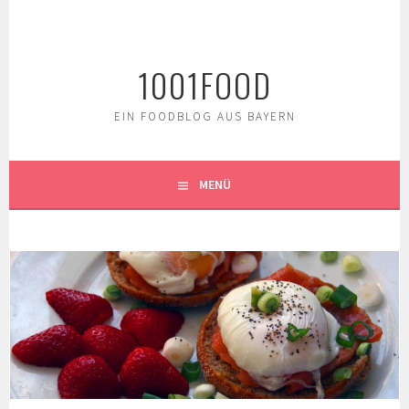
Springe
zum
Inhalt
1001FOOD
EIN FOODBLOG AUS BAYERN
MENÜ