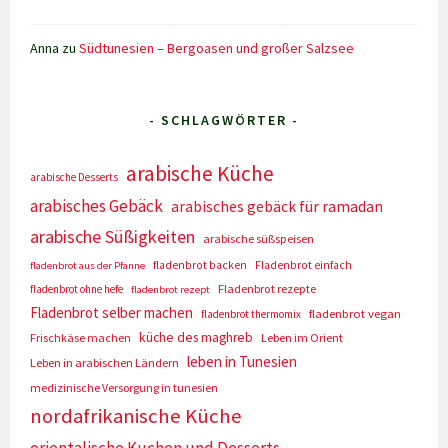
Anna
zu
Südtunesien – Bergoasen und großer Salzsee
- SCHLAGWÖRTER -
arabische Küche
arabische Desserts
arabisches Gebäck
arabisches gebäck für ramadan
arabische Süßigkeiten
arabische süßspeisen
fladenbrot backen
Fladenbrot einfach
fladenbrot aus der Pfanne
Fladenbrot rezepte
fladenbrot ohne hefe
fladenbrot rezept
Fladenbrot selber machen
fladenbrot vegan
fladenbrot thermomix
küche des maghreb
Frischkäse machen
Leben im Orient
leben in Tunesien
Leben in arabischen Ländern
medizinische Versorgung in tunesien
nordafrikanische Küche
orientalische Kuchen und Desserts