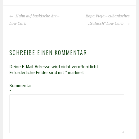
BEITRAGS-
Huhn auf baskische Art –
Ropa Vieja – cubanisches
NAVIGATION
Low Carb
„Gulasch“ Low Carb
SCHREIBE EINEN KOMMENTAR
Deine E-Mail-Adresse wird nicht veröffentlicht.
Erforderliche Felder sind mit
*
markiert
Kommentar
*