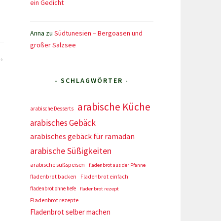
ein Gedicht
Anna
zu
Südtunesien – Bergoasen und
großer Salzsee
- SCHLAGWÖRTER -
arabische Küche
arabische Desserts
arabisches Gebäck
arabisches gebäck für ramadan
arabische Süßigkeiten
arabische süßspeisen
fladenbrot aus der Pfanne
fladenbrot backen
Fladenbrot einfach
fladenbrot ohne hefe
fladenbrot rezept
Fladenbrot rezepte
Fladenbrot selber machen