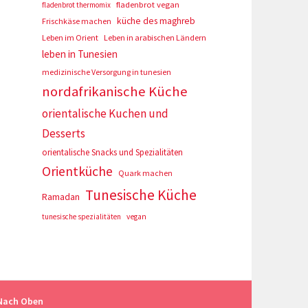
fladenbrot vegan
fladenbrot thermomix
küche des maghreb
Frischkäse machen
Leben im Orient
Leben in arabischen Ländern
leben in Tunesien
medizinische Versorgung in tunesien
nordafrikanische Küche
orientalische Kuchen und
Desserts
orientalische Snacks und Spezialitäten
Orientküche
Quark machen
Tunesische Küche
Ramadan
tunesische spezialitäten
vegan
Nach Oben