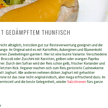
MIT GEDÄMPFTEM THUNFISCH
 nicht alltäglich, trotzdem gut zur Resteverwertung geeignet und die
ange. Im Original wird es mit Kartoffeln, Auberginen und Blumenkohl
nen Zwiebelringen garniert. Hier ist eine bunte Variante. Verschiedene
Broccoli oder Zucchini mit Karotten, gelben oder orangen Paprika
er. Durch den Safran wird der Reis schön gelb, frischer Koriander und
letzten Kick. Veganer machen sich zum Reis geröstete Cashewkerne
tt Joghurt. Alle anderen nehmen dicken Joghurt mit gehackter
rone ist das zwar nicht original indisch, aber mega erfrischend dazu. Im
nerntezeit und die beste Gelegenheit, wieder
Salzzitronen
fürs ganze
r