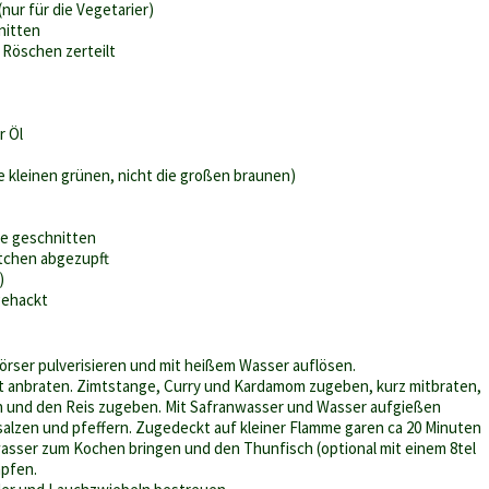
(nur für die Vegetarier)
hnitten
e Röschen zerteilt
r Öl
 kleinen grünen, nicht die großen braunen)
ge geschnitten
ttchen abgezupft
)
 gehackt
örser pulverisieren und mit heißem Wasser auflösen.
t anbraten. Zimtstange, Curry und Kardamom zugeben, kurz mitbraten,
und den Reis zugeben. Mit Safranwasser und Wasser aufgießen
 salzen und pfeffern. Zugedeckt auf kleiner Flamme garen ca 20 Minuten
asser zum Kochen bringen und den Thunfisch (optional mit einem 8tel
mpfen.