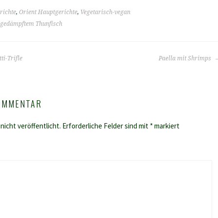
richte
,
Orient Hauptgerichte
,
Vegetarisch-vegan
t gedämpftem Thunfisch
i-Trifle
Paella mit Shrimps
KOMMENTAR
nicht veröffentlicht.
Erforderliche Felder sind mit
*
markiert