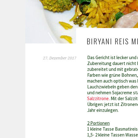
BIRYANI REIS 
Das Gericht ist lecker und
27. Dezember 2017
Zubereitung dauert nicht l
zubereitet und mit gebrate
Farben wie grüne Bohnen, 
machen auch optisch was h
Lauchzwiebeln geben den 
und nehmen Sojacreme sta
Salzzitrone.
Mit der Salzzit
Übrigen: jetzt ist Zitrone
Jahr einzulegen.
2 Portionen
1 kleine Tasse Basmatireis
1,5- 2 kleine Tassen Wasse