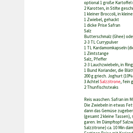
optional 1 große Kartoffel 
2 Karotten, in Stifte gesc
1 kleiner Broccoli, in klein
1 Zwiebel, gehackt
1 dicke Prise Safran
Salz
Butterschmalz (Ghee) ode
2-3 TL Currypulver
1 TL Kardamomkapseln (die
1 Zimtstange
Salz, Pfeffer
2-3 Lauchzwiebeln, in Rin
1 Bund Koriander, die Blä
200 g griech. Joghurt (10%
3 Achtel
Salzzitrone
, fein
2 Thunfischsteaks
Reis waschen. Safran im M
Die Zwiebeln in etwas Fet
dann das Gemüse zugeben 
(gesamt 2 kleine Tassen),
garen. Im Dämpftopf Salzw
Salzzitrone) ca. 10 Min dä