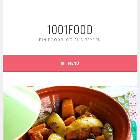
Springe
zum
Inhalt
1001FOOD
EIN FOODBLOG AUS BAYERN
MENÜ