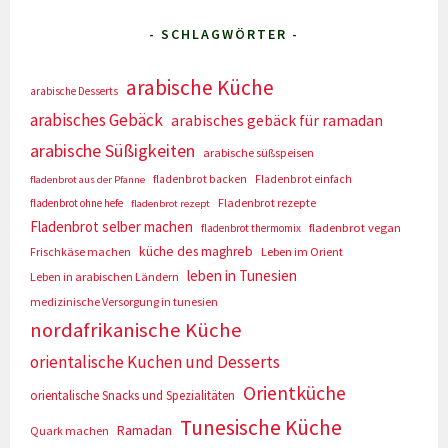
- SCHLAGWÖRTER -
arabische Küche
arabische Desserts
arabisches Gebäck
arabisches gebäck für ramadan
arabische Süßigkeiten
arabische süßspeisen
fladenbrot backen
Fladenbrot einfach
fladenbrot aus der Pfanne
Fladenbrot rezepte
fladenbrot ohne hefe
fladenbrot rezept
Fladenbrot selber machen
fladenbrot vegan
fladenbrot thermomix
küche des maghreb
Frischkäse machen
Leben im Orient
leben in Tunesien
Leben in arabischen Ländern
medizinische Versorgung in tunesien
nordafrikanische Küche
orientalische Kuchen und Desserts
Orientküche
orientalische Snacks und Spezialitäten
Tunesische Küche
Ramadan
Quark machen