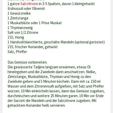
1 ganze
Salzzitrone
in 3-5 Spalten, davon 1 kleingehackt
Erdnussöl oder Olivenöl
1 Gewürznelke
1 Zimtstange
1 Muskatblüte oder 1 Prise Muskat
1 Thymianzweig
Saft von 1/2 Zitrone
2 EL Honig
1 Handvoll blanchierte, geschälte Mandeln (optional geröstet)
2 EL frischer Koriander, gehackt
Salz, Pfeffer
Das Gemüse vorbereiten.
Die gewässerte Tadjine langsam erwärmen, etwas Öl
hineingeben und die Zwiebeln darin anschwitzen. Nelke,
Zimtstange, Muskatblüte, Thymian und Honig zu den
Zwiebeln geben und 5 Minuten köcheln. Dann mit ca. 150 ml
Wasser und dem Zitronensaft aufgießen, mit Salz und Pfeffer
würzen. 10 Min einköcheln lassen, dann das Gemüse zugeben,
durchmischen und weitere 25 Minuten garen. 10 Min vor Ende
der Garzeit die Mandeln und die Salzzitrone zugeben. Mit
gehacktem Koriander heiß servieren.