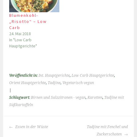
Blumenkohl-
„Risotto“ – Low
Carb
24. Mai 2018
In "Low Carb
Hauptgerichte"
Veröffentlicht in:
Int. Hauptgerichte
,
Low Carb Hauptgerichte
,
Orient Hauptgerichte
,
Tadjine
,
Vegetarisch-vegan
|
Schlagwort:
Birnen und Salzzitronen - vegan
,
Karotten
,
Tadjine mit
Süßkartoffeln
BEITRAGS-
Essen in der Wüste
Tadjine mit Fenchel und
NAVIGATION
Zuckerschoten