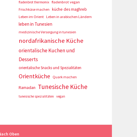
fladenbrot vegan
fladenbrot thermomix
küche des maghreb
Frischkäse machen
Leben im Orient
Leben in arabischen Ländern
leben in Tunesien
medizinische Versorgung in tunesien
nordafrikanische Küche
orientalische Kuchen und
Desserts
orientalische Snacks und Spezialitäten
Orientküche
Quark machen
Tunesische Küche
Ramadan
tunesische spezialitäten
vegan
Nach Oben