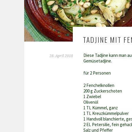
TADJINE MIT F
Diese Tadjine kann man au
28. April 2018
Gemüsetadjine.
für 2 Personen
2 Fenchelknollen
200 g Zuckerschoten
1 Zwiebel
Olivenöl
1 TL Kümmel, ganz
1 TL Kreuzkümmelpulver
1 Handvoll blanchierte, g
2 EL Petersilie, fein gehac
Salz und Pfeffer