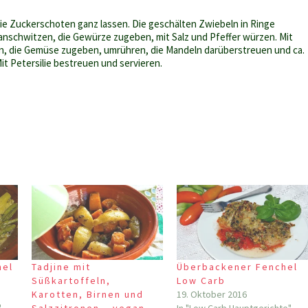
Die Zuckerschoten ganz lassen. Die geschälten Zwiebeln in Ringe
 anschwitzen, die Gewürze zugeben, mit Salz und Pfeffer würzen. Mit
en, die Gemüse zugeben, umrühren, die Mandeln darüberstreuen und ca.
it Petersilie bestreuen und servieren.
hel
Tadjine mit
Überbackener Fenchel
b
Süßkartoffeln,
Low Carb
Karotten, Birnen und
19. Oktober 2016
"
Salzzitronen – vegan
In "Low Carb Hauptgerichte"