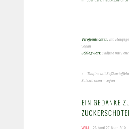
Veröffentlicht in:
Int. Hauptge
vegan
Schlagwort:
Tadjine mit Fen
BEITRAGS-
Tadjine mit Süßkartoffeln
NAVIGATION
Salzzitronen – vegan
EIN GEDANKE ZU
ZUCKERSCHOTE
WILI
29. April 2018 um 8:10