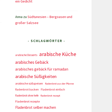
ein Gedicht
Anna
zu
Südtunesien – Bergoasen und
großer Salzsee
- SCHLAGWÖRTER -
arabische Küche
arabische Desserts
arabisches Gebäck
arabisches gebäck für ramadan
arabische Süßigkeiten
arabische süßspeisen
fladenbrot aus der Pfanne
fladenbrot backen
Fladenbrot einfach
fladenbrot ohne hefe
fladenbrot rezept
Fladenbrot rezepte
Fladenbrot selber machen