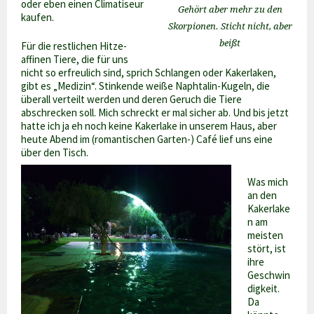
oder eben einen Climatiseur
Gehört aber mehr zu den
kaufen.
Skorpionen. Sticht nicht, aber
beißt
Für die restlichen Hitze-
affinen Tiere, die für uns
nicht so erfreulich sind, sprich Schlangen oder Kakerlaken,
gibt es „Medizin“. Stinkende weiße Naphtalin-Kugeln, die
überall verteilt werden und deren Geruch die Tiere
abschrecken soll. Mich schreckt er mal sicher ab. Und bis jetzt
hatte ich ja eh noch keine Kakerlake in unserem Haus, aber
heute Abend im (romantischen Garten-) Café lief uns eine
über den Tisch.
Was mich
an den
Kakerlake
n am
meisten
stört, ist
ihre
Geschwin
digkeit.
Da