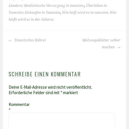
Ländern; Medizinische Versorgung in tunesien;
,
Überleben in
Tunesien; Einkaufen in Tunesien
,
Wie heiß wird es in tunesien; Wie
heißt wird es in der Sahara;
BEITRAGS-
Tunesisches Rührei
Malsouqablätter selber
NAVIGATION
machen
SCHREIBE EINEN KOMMENTAR
Deine E-Mail-Adresse wird nicht veröffentlicht.
Erforderliche Felder sind mit
*
markiert
Kommentar
*