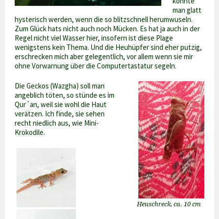
könnte
man glatt
hysterisch werden, wenn die so blitzschnell herumwuseln.
Zum Glück hats nicht auch noch Mücken. Es hat ja auch in der
Regel nicht viel Wasser hier, insofern ist diese Plage
wenigstens kein Thema. Und die Heuhüpfer sind eher putzig,
erschrecken mich aber gelegentlich, vor allem wenn sie mir
ohne Vorwarnung über die Computertastatur segeln.
Die Geckos (Wazgha) soll man
angeblich töten, so stünde es im
Qur´an, weil sie wohl die Haut
verätzen. Ich finde, sie sehen
recht niedlich aus, wie Mini-
Krokodile.
Heuschreck, ca. 10 cm