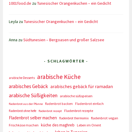
1001food.de
zu
Tunesischer Orangenkuchen – ein Gedicht
Leyla
zu
Tunesischer Orangenkuchen – ein Gedicht
Anna
zu
Südtunesien – Bergoasen und großer Salzsee
- SCHLAGWÖRTER -
arabische Küche
arabische Desserts
arabisches Gebäck
arabisches gebäck für ramadan
arabische Süßigkeiten
arabische süßspeisen
fladenbrot backen
Fladenbrot einfach
fladenbrot aus der Pfanne
Fladenbrot rezepte
fladenbrot ohne hefe
fladenbrot rezept
Fladenbrot selber machen
fladenbrot vegan
fladenbrot thermomix
küche des maghreb
Frischkäse machen
Leben im Orient