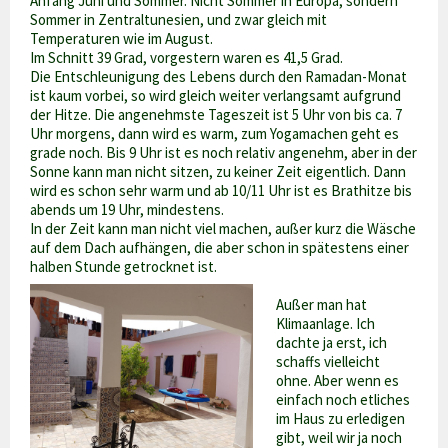
Anfang Juni und Sommer. Nicht Sommer in Europa, sondern
Sommer in Zentraltunesien, und zwar gleich mit
Temperaturen wie im August.
Im Schnitt 39 Grad, vorgestern waren es 41,5 Grad.
Die Entschleunigung des Lebens durch den Ramadan-Monat
ist kaum vorbei, so wird gleich weiter verlangsamt aufgrund
der Hitze. Die angenehmste Tageszeit ist 5 Uhr von bis ca. 7
Uhr morgens, dann wird es warm, zum Yogamachen geht es
grade noch. Bis 9 Uhr ist es noch relativ angenehm, aber in der
Sonne kann man nicht sitzen, zu keiner Zeit eigentlich. Dann
wird es schon sehr warm und ab 10/11 Uhr ist es Brathitze bis
abends um 19 Uhr, mindestens.
In der Zeit kann man nicht viel machen, außer kurz die Wäsche
auf dem Dach aufhängen, die aber schon in spätestens einer
halben Stunde getrocknet ist.
Außer man hat
Klimaanlage. Ich
dachte ja erst, ich
schaffs vielleicht
ohne. Aber wenn es
einfach noch etliches
im Haus zu erledigen
gibt, weil wir ja noch