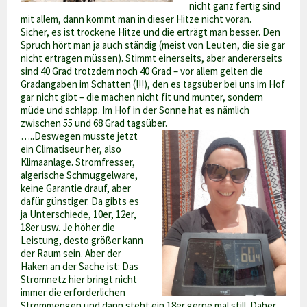
nicht ganz fertig sind
mit allem, dann kommt man in dieser Hitze nicht voran.
Sicher, es ist trockene Hitze und die erträgt man besser. Den
Spruch hört man ja auch ständig (meist von Leuten, die sie gar
nicht ertragen müssen). Stimmt einerseits, aber andererseits
sind 40 Grad trotzdem noch 40 Grad – vor allem gelten die
Gradangaben im Schatten (!!!), den es tagsüber bei uns im Hof
gar nicht gibt – die machen nicht fit und munter, sondern
müde und schlapp. Im Hof in der Sonne hat es nämlich
zwischen 55 und 68 Grad tagsüber.
…..Deswegen musste jetzt
ein Climatiseur her, also
Klimaanlage. Stromfresser,
algerische Schmuggelware,
keine Garantie drauf, aber
dafür günstiger. Da gibts es
ja Unterschiede, 10er, 12er,
18er usw. Je höher die
Leistung, desto größer kann
der Raum sein. Aber der
Haken an der Sache ist: Das
Stromnetz hier bringt nicht
immer die erforderlichen
Strommengen und dann steht ein 18er gerne mal still. Daher