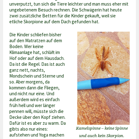
unverputzt, tun sich die Tiere leichter und man muss eher mit
ungebetenem Besuch rechnen. Die Schwägerin hat heute
zwei zusätzliche Betten für die Kinder gekauft, weil sie
etliche Skorpione auf dem Dach gefunden hat.
Die Kinder schliefen bisher
auf den Matratzen auf dem
Boden. Wer keine
Klimaanlage hat, schläft im
Hof oder auf dem Hausdach.
Da ist die Regel. Das ist auch
ganz nett, nachts,
Mondschein und Sterne und
so. Aber morgens, da
kommen dann die Fliegen,
und nicht nur eine. Und
außerdem wird es einfach
früh hell und wer länger
pennen will, müsste sich die
Decke über den Kopf ziehen.
Dafür ist es aber zu warm. Da
gibts also nur eines:
Kamelspinne – keine Spinne
aufstehen und Yoga machen
und auch kein Skorpion.