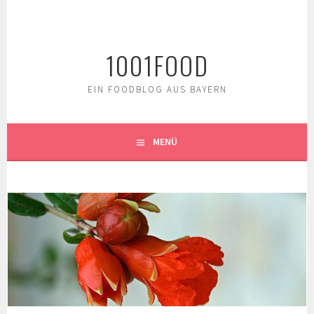
Springe
zum
Inhalt
1001FOOD
EIN FOODBLOG AUS BAYERN
MENÜ