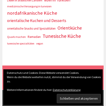
leben in Tunesien
Leben in arabischen Ländern
medizinische Versorgung in tunesien
nordafrikanische Küche
orientalische Kuchen und Desserts
Orientküche
orientalische Snacks und Spezialitäten
Tunesische Küche
Ramadan
Quark machen
tunesische spezialitäten
vegan
(c) Eva Seyberth
|
Home
|
Impressum/Datenschutz
|
Datenschutz und Cookies: Diese Website verwendet Cookies.
Wenn du die Website weiterhin nutzt, stimmst du der Verwendung von Cookies
Inhaltsverzeichnis
|
Kontakt
|
Nach Oben
zu.
Weitere Informationen findest du hier:
Datenschutzerklärung
STOLZ PRÄSENTIERT VON WORDPRESS
|
THEME: SELA
VON
WORDPRESS.COM
.