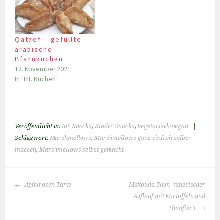
Qataef – gefüllte
arabische
Pfannkuchen
12. November 2021
In "Int. Kuchen"
Veröffentlicht in:
Int. Snacks
,
Kinder Snacks
,
Vegetarisch-vegan
|
Schlagwort:
Marshmellows
,
Marshmellows ganz einfach selber
machen
,
Marshmellows selbst gemacht
BEITRAGS-
Apfelrosen-Tarte
Makouda Thon- tunesischer
NAVIGATION
Auflauf mit Kartoffeln und
Thunfisch