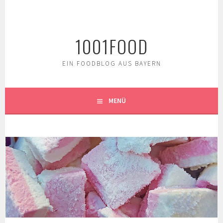
Springe
zum
Inhalt
1001FOOD
EIN FOODBLOG AUS BAYERN
MENÜ