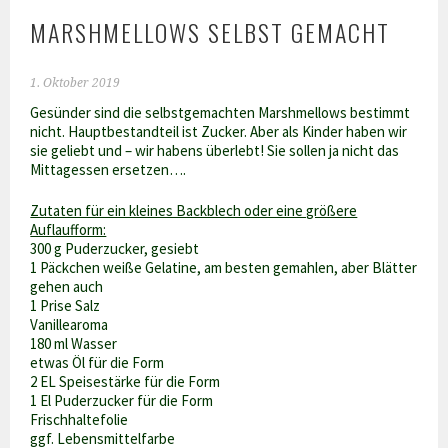
MARSHMELLOWS SELBST GEMACHT
1. Oktober 2019
Gesünder sind die selbstgemachten Marshmellows bestimmt
nicht. Hauptbestandteil ist Zucker. Aber als Kinder haben wir
sie geliebt und – wir habens überlebt! Sie sollen ja nicht das
Mittagessen ersetzen….
Zutaten für ein kleines Backblech oder eine größere
Auflaufform:
300 g Puderzucker, gesiebt
1 Päckchen weiße Gelatine, am besten gemahlen, aber Blätter
gehen auch
1 Prise Salz
Vanillearoma
180 ml Wasser
etwas Öl für die Form
2 EL Speisestärke für die Form
1 El Puderzucker für die Form
Frischhaltefolie
ggf. Lebensmittelfarbe