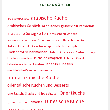
- SCHLAGWÖRTER -
arabische Küche
arabische Desserts
arabisches Gebäck
arabisches gebäck für ramadan
arabische Süßigkeiten
arabische süßspeisen
fladenbrot backen
Fladenbrot einfach
fladenbrot aus der Pfanne
Fladenbrot rezepte
fladenbrot ohne hefe
fladenbrot rezept
Fladenbrot selber machen
fladenbrot vegan
fladenbrot thermomix
küche des maghreb
Frischkäse machen
Leben im Orient
leben in Tunesien
Leben in arabischen Ländern
medizinische Versorgung in tunesien
nordafrikanische Küche
orientalische Kuchen und Desserts
Orientküche
orientalische Snacks und Spezialitäten
Tunesische Küche
Ramadan
Quark machen
tunesische spezialitäten
vegan