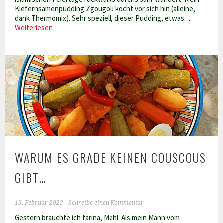
Kiefernsamenpudding Zgougou kocht vor sich hin (alleine,
dank Thermomix). Sehr speziell, dieser Pudding, etwas …
Mit
Weiterlesen
dem
Schlauchboot
übers
Meer
WARUM ES GRADE KEINEN COUSCOUS
GIBT…
15. Februar 2022
Schreibe einen Kommentar
Gestern brauchte ich farina, Mehl. Als mein Mann vom