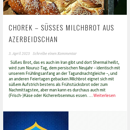
CHOREK – SÜSSES MILCHBROT AUS A
ZERBEIDSCHAN
3. April 2023
Schreibe einen Kommentar
Süßes Brot, das es auch im Iran gibt und dort Shermal heißt,
wird zum Nouruz-Tag, dem persischen Neujahr – identisch mit
unserem Frühlingsanfang an der Tagundnachtgleiche –, und
an anderen Feiertagen gebacken.Milchbrot eignet sich mit
süßem Aufstrich bestens als Frühstücksbrot oder zum
Nachmittagstee, aber man kann es durchaus auch mit
Chorek
(Frisch-)Käse oder Kichererbsenmus essen. …
Weiterlesen
–
süßes
Milchbr
aus
Azerbei