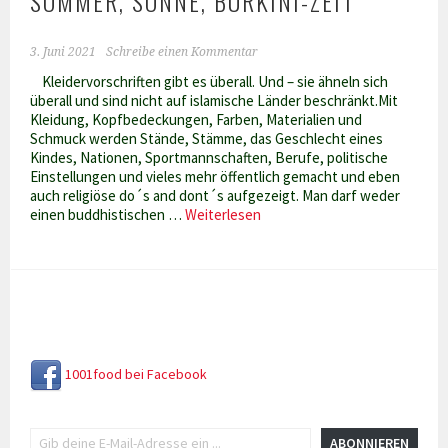
SOMMER, SONNE, BURKINI-ZEIT
3. Juni 2021
Schreibe einen Kommentar
Kleidervorschriften gibt es überall. Und – sie ähneln sich
überall und sind nicht auf islamische Länder beschränkt.Mit
Kleidung, Kopfbedeckungen, Farben, Materialien und
Schmuck werden Stände, Stämme, das Geschlecht eines
Kindes, Nationen, Sportmannschaften, Berufe, politische
Einstellungen und vieles mehr öffentlich gemacht und eben
auch religiöse do´s and dont´s aufgezeigt. Man darf weder
Sommer,
einen buddhistischen …
Weiterlesen
Sonne,
Burkini-
Zeit
1001food bei Facebook
Gib deine E-Mail-Adresse ein ...
ABONNIEREN