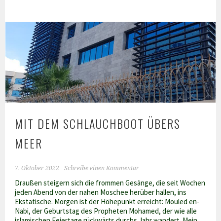
gibts
zu
essen
im
Ramadan
´23?
MIT DEM SCHLAUCHBOOT ÜBERS
MEER
7. Oktober 2022
Schreibe einen Kommentar
Draußen steigern sich die frommen Gesänge, die seit Wochen
jeden Abend von der nahen Moschee herüber hallen, ins
Ekstatische. Morgen ist der Höhepunkt erreicht: Mouled en-
Nabi, der Geburtstag des Propheten Mohamed, der wie alle
islamischen Feiertage rückwärts durchs Jahr wandert. Mein