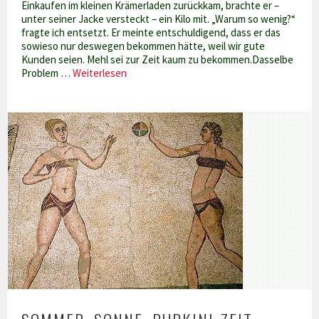
Einkaufen im kleinen Krämerladen zurückkam, brachte er –
unter seiner Jacke versteckt – ein Kilo mit. „Warum so wenig?“
fragte ich entsetzt. Er meinte entschuldigend, dass er das
sowieso nur deswegen bekommen hätte, weil wir gute
Kunden seien. Mehl sei zur Zeit kaum zu bekommen.Dasselbe
Warum
Problem …
Weiterlesen
es
grade
keinen
Couscous
gibt…