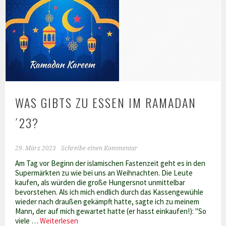
WAS GIBTS ZU ESSEN IM RAMADAN
´23?
29. März 2023
Schreibe einen Kommentar
Am Tag vor Beginn der islamischen Fastenzeit geht es in den
Supermärkten zu wie bei uns an Weihnachten. Die Leute
kaufen, als würden die große Hungersnot unmittelbar
bevorstehen. Als ich mich endlich durch das Kassengewühle
wieder nach draußen gekämpft hatte, sagte ich zu meinem
Mann, der auf mich gewartet hatte (er hasst einkaufen!): "So
Was
viele …
Weiterlesen