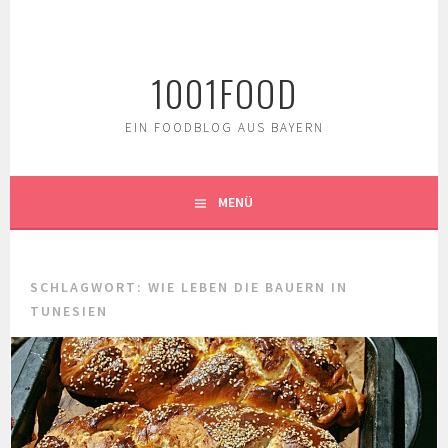
Springe
zum
Inhalt
1001FOOD
EIN FOODBLOG AUS BAYERN
MENÜ
SCHLAGWORT:
WIE LEBEN DIE BAUERN IN
TUNESIEN