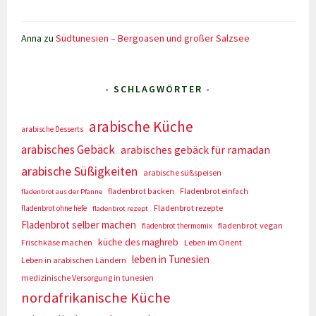
Anna
zu
Südtunesien – Bergoasen und großer Salzsee
- SCHLAGWÖRTER -
arabische Küche
arabische Desserts
arabisches Gebäck
arabisches gebäck für ramadan
arabische Süßigkeiten
arabische süßspeisen
fladenbrot backen
Fladenbrot einfach
fladenbrot aus der Pfanne
Fladenbrot rezepte
fladenbrot ohne hefe
fladenbrot rezept
Fladenbrot selber machen
fladenbrot vegan
fladenbrot thermomix
küche des maghreb
Frischkäse machen
Leben im Orient
leben in Tunesien
Leben in arabischen Ländern
medizinische Versorgung in tunesien
nordafrikanische Küche