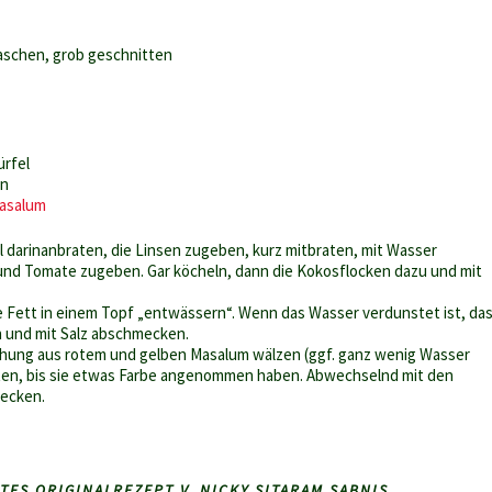
waschen, grob geschnitten
ürfel
en
Masalum
l darinanbraten, die Linsen zugeben, kurz mitbraten, mit Wasser
 und Tomate zugeben. Gar köcheln, dann die Kokosflocken dazu und mit
e Fett in einem Topf „entwässern“. Wenn das Wasser verdunstet ist, da
 und mit Salz abschmecken.
chung aus rotem und gelben Masalum wälzen (ggf. ganz wenig Wasser
ten, bis sie etwas Farbe angenommen haben. Abwechselnd mit den
tecken.
ES ORIGINALREZEPT V. NICKY SITARAM SABNIS.