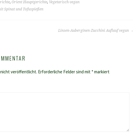
richte
,
Orient Hauptgerichte
,
Vegetarisch-vegan
it Spinat und Tofuspießen
Linsen-Auberginen-Zucchini Auflauf vegan
KOMMENTAR
nicht veröffentlicht.
Erforderliche Felder sind mit
*
markiert