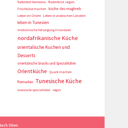
fladenbrot vegan
fladenbrot thermomix
küche des maghreb
Frischkäse machen
Leben im Orient
Leben in arabischen Ländern
leben in Tunesien
medizinische Versorgung in tunesien
nordafrikanische Küche
orientalische Kuchen und
Desserts
orientalische Snacks und Spezialitäten
Orientküche
Quark machen
Tunesische Küche
Ramadan
tunesische spezialitäten
vegan
Nach Oben