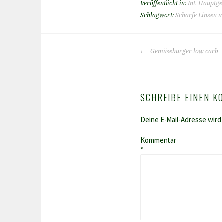
Veröffentlicht in:
Int. Hauptge
Schlagwort:
Scharfe Linsen m
BEITRAGS-
Gemüseburger low carb
NAVIGATION
SCHREIBE EINEN 
Deine E-Mail-Adresse wird 
Kommentar
*