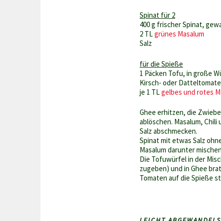
Spinat für 2
400 g frischer Spinat, ge
2 TL
grünes Masalum
Salz
für die Spieße
1 Päcken Tofu, in große W
Kirsch- oder Datteltomat
je 1 TL
gelbes und rotes 
Ghee erhitzen, die Zwiebe
ablöschen. Masalum, Chili
Salz abschmecken.
Spinat mit etwas Salz ohn
Masalum darunter mischen
Die Tofuwürfel in der Mis
zugeben) und in Ghee bra
Tomaten auf die Spieße s
LEICHT ABGEWANDELST