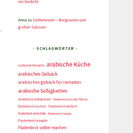
ein Gedicht
Anna
zu
Südtunesien – Bergoasen und
großer Salzsee
- SCHLAGWÖRTER -
arabische Küche
arabische Desserts
arabisches Gebäck
arabisches gebäck für ramadan
arabische Süßigkeiten
arabische süßspeisen
fladenbrot aus der Pfanne
fladenbrot backen
Fladenbrot einfach
fladenbrot ohne hefe
fladenbrot rezept
Fladenbrot rezepte
Fladenbrot selber machen