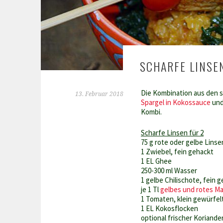
SCHARFE LINSEN
Die Kombination aus den s
13. Februar 2018
Spargel in Kokossauce
und
Kombi.
Scharfe Linsen für 2
75 g rote oder gelbe Linse
1 Zwiebel, fein gehackt
1 EL Ghee
250-300 ml Wasser
1 gelbe Chilischote, fein 
je 1 Tl
gelbes und rotes M
1 Tomaten, klein gewürfel
1 EL Kokosflocken
optional frischer Koriande