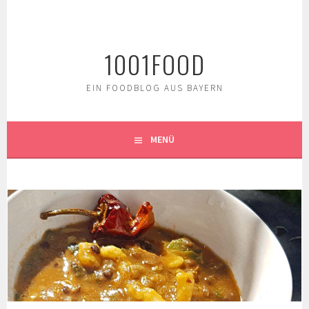
Springe
zum
Inhalt
1001FOOD
EIN FOODBLOG AUS BAYERN
MENÜ