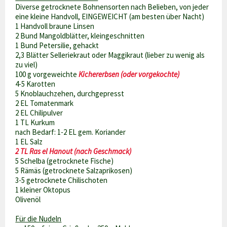
Diverse getrocknete Bohnensorten nach Belieben, von jeder
eine kleine Handvoll, EINGEWEICHT (am besten über Nacht)
1 Handvoll braune Linsen
2 Bund Mangoldblätter, kleingeschnitten
1 Bund Petersilie, gehackt
2,3 Blätter Selleriekraut oder Maggikraut (lieber zu wenig als
zu viel)
100 g vorgeweichte
Kichererbsen (oder vorgekochte)
4-5 Karotten
5 Knoblauchzehen, durchgepresst
2 EL Tomatenmark
2 EL Chilipulver
1 TL Kurkum
nach Bedarf: 1-2 EL gem. Koriander
1 EL Salz
2 TL Ras el Hanout (nach Geschmack)
5 Schelba (getrocknete Fische)
5 Rämäs (getrocknete Salzaprikosen)
3-5 getrocknete Chilischoten
1 kleiner Oktopus
Olivenöl
Für die Nudeln