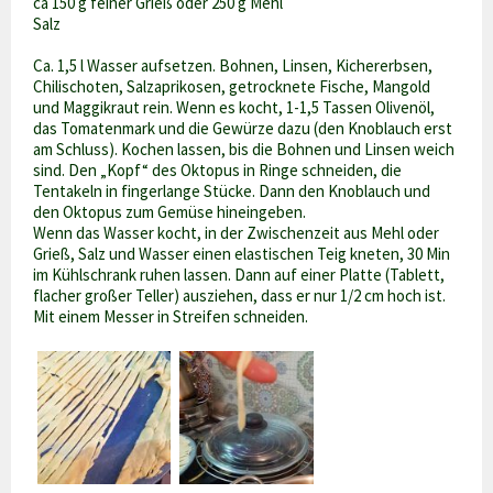
ca 150 g feiner Grieß oder 250 g Mehl
Salz
Ca. 1,5 l Wasser aufsetzen. Bohnen, Linsen, Kichererbsen,
Chilischoten, Salzaprikosen, getrocknete Fische, Mangold
und Maggikraut rein. Wenn es kocht, 1-1,5 Tassen Olivenöl,
das Tomatenmark und die Gewürze dazu (den Knoblauch erst
am Schluss). Kochen lassen, bis die Bohnen und Linsen weich
sind. Den „Kopf“ des Oktopus in Ringe schneiden, die
Tentakeln in fingerlange Stücke. Dann den Knoblauch und
den Oktopus zum Gemüse hineingeben.
Wenn das Wasser kocht, in der Zwischenzeit aus Mehl oder
Grieß, Salz und Wasser einen elastischen Teig kneten, 30 Min
im Kühlschrank ruhen lassen. Dann auf einer Platte (Tablett,
flacher großer Teller) ausziehen, dass er nur 1/2 cm hoch ist.
Mit einem Messer in Streifen schneiden.