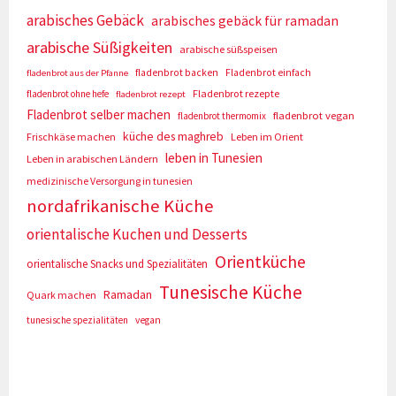
arabisches Gebäck
arabisches gebäck für ramadan
arabische Süßigkeiten
arabische süßspeisen
fladenbrot backen
Fladenbrot einfach
fladenbrot aus der Pfanne
Fladenbrot rezepte
fladenbrot ohne hefe
fladenbrot rezept
Fladenbrot selber machen
fladenbrot vegan
fladenbrot thermomix
küche des maghreb
Frischkäse machen
Leben im Orient
leben in Tunesien
Leben in arabischen Ländern
medizinische Versorgung in tunesien
nordafrikanische Küche
orientalische Kuchen und Desserts
Orientküche
orientalische Snacks und Spezialitäten
Tunesische Küche
Ramadan
Quark machen
tunesische spezialitäten
vegan