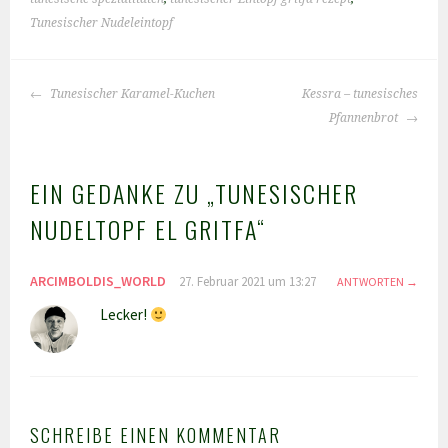
Tunesischer Nudeleintopf
BEITRAGS-
Tunesischer Karamel-Kuchen
Kessra – tunesisches
NAVIGATION
Pfannenbrot
EIN GEDANKE ZU „
TUNESISCHER
NUDELTOPF EL GRITFA
“
ARCIMBOLDIS_WORLD
27. Februar 2021 um 13:27
ANTWORTEN
Lecker!
SCHREIBE EINEN KOMMENTAR