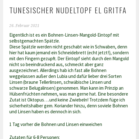
TUNESISCHER NUDELTOPF EL GRITFA
26. Februar 2021
Eigentlich ist es ein Bohnen-Linsen-Mangold-Eintopf mit
selbstgemachten Spätzle.
Diese Spätzle werden nicht geschabt wie in Schwaben, denn
hier hat kaum jemand ein Schneidebrett (echt jetzt!), sondern
mit den Fingern gezupft. Der Eintopf sieht durch den Mangold
nicht so beeindruckend aus, schmeckt aber ganz
ausgezeichnet. Allerdings hab ich fast alle Bohnen
weggelassen außer den Lubia und dafür lieber drei Sorten
Linsen (braune Tellerlinsen, schwäbische Linsen und
schwarze Belugalinsen) genommen. Man kann im Prinzip an
Hülsenfrüchten nehmen, was man gerne hat. Eine besondere
Zutat ist Oktopus….und keine Zwiebeln! Trotzdem füge ich
sicherheitshalber gem. Koriander hinzu, denn soviele Bohnen
und Linsen haben es dennoch in sich.
1 Tag vorher die Bohnen und Linsen einweichen
Zutaten für 6-8 Personen: