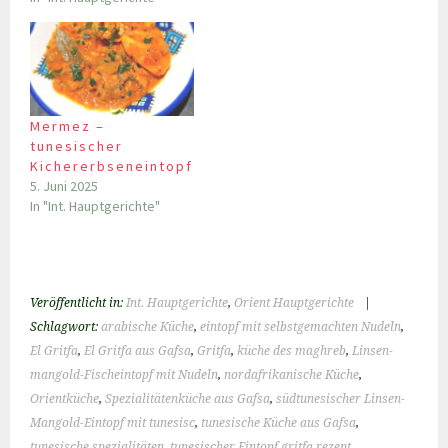
Mermez –
tunesischer
Kichererbseneintopf
5. Juni 2025
In "Int. Hauptgerichte"
Veröffentlicht in:
Int. Hauptgerichte
,
Orient Hauptgerichte
|
Schlagwort:
arabische Küche
,
eintopf mit selbstgemachten Nudeln
,
El Gritfa
,
El Gritfa aus Gafsa
,
Gritfa
,
küche des maghreb
,
Linsen-
mangold-Fischeintopf mit Nudeln
,
nordafrikanische Küche
,
Orientküche
,
Spezialitätenküche aus Gafsa
,
südtunesischer Linsen-
Mangold-Eintopf mit tunesisc
,
tunesische Küche aus Gafsa
,
tunesische spezialitäten
,
tunesischer Eintopf gritfa rezept
,