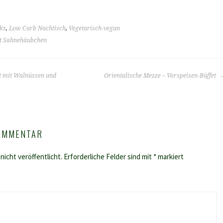
ks
,
Low Carb Nachtisch
,
Vegetarisch-vegan
t Sahnehäubchen
t mit Walnüssen und
Orientalische Mezze – Vorspeisen-Büffet
KOMMENTAR
nicht veröffentlicht.
Erforderliche Felder sind mit
*
markiert