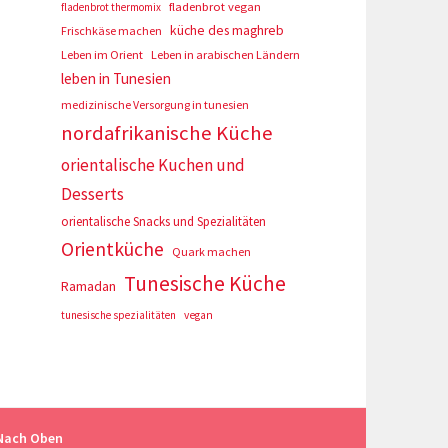
fladenbrot vegan
fladenbrot thermomix
küche des maghreb
Frischkäse machen
Leben im Orient
Leben in arabischen Ländern
leben in Tunesien
medizinische Versorgung in tunesien
nordafrikanische Küche
orientalische Kuchen und
Desserts
orientalische Snacks und Spezialitäten
Orientküche
Quark machen
Tunesische Küche
Ramadan
tunesische spezialitäten
vegan
Nach Oben