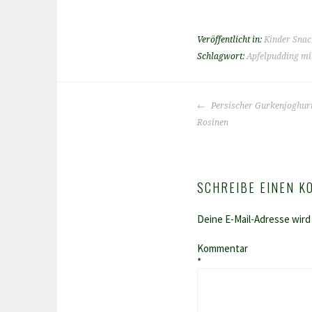
Veröffentlicht in:
Kinder Snac
Schlagwort:
Apfelpudding mi
BEITRAGS-
Persischer Gurkenjoghur
NAVIGATION
Rosinen
SCHREIBE EINEN 
Deine E-Mail-Adresse wird 
Kommentar
*