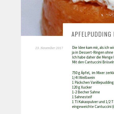
APFELPUDDING
Die Idee kam mir, als ich w
23. November 2017
ja in Dessert-Ringen ohne
Ich habe daher die Menge 
Mit den Cantuccini Brösel
750 g Äpfel, im Mixer zerk
1/4 l Weißwein
1 Päckchen Vanillepudding
120 g Xucker
1-2 Becher Sahne
1 Sahnesteif
1 Tl Kakaopulver und 1/2 
eingeweichte Cantuccini (