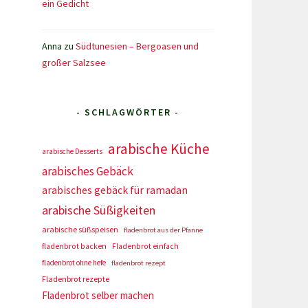
ein Gedicht
Anna
zu
Südtunesien – Bergoasen und
großer Salzsee
- SCHLAGWÖRTER -
arabische Küche
arabische Desserts
arabisches Gebäck
arabisches gebäck für ramadan
arabische Süßigkeiten
arabische süßspeisen
fladenbrot aus der Pfanne
fladenbrot backen
Fladenbrot einfach
fladenbrot ohne hefe
fladenbrot rezept
Fladenbrot rezepte
Fladenbrot selber machen