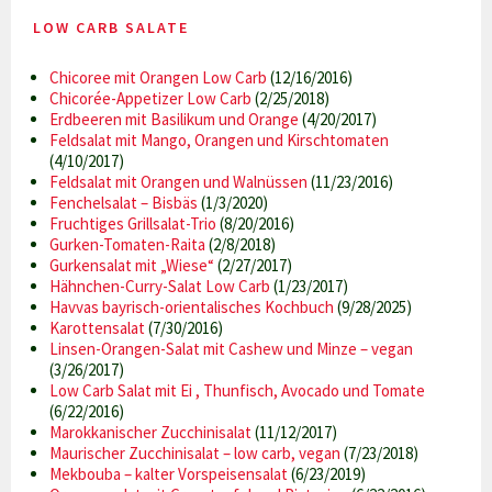
LOW CARB SALATE
Chicoree mit Orangen Low Carb
(12/16/2016)
Chicorée-Appetizer Low Carb
(2/25/2018)
Erdbeeren mit Basilikum und Orange
(4/20/2017)
Feldsalat mit Mango, Orangen und Kirschtomaten
(4/10/2017)
Feldsalat mit Orangen und Walnüssen
(11/23/2016)
Fenchelsalat – Bisbäs
(1/3/2020)
Fruchtiges Grillsalat-Trio
(8/20/2016)
Gurken-Tomaten-Raita
(2/8/2018)
Gurkensalat mit „Wiese“
(2/27/2017)
Hähnchen-Curry-Salat Low Carb
(1/23/2017)
Havvas bayrisch-orientalisches Kochbuch
(9/28/2025)
Karottensalat
(7/30/2016)
Linsen-Orangen-Salat mit Cashew und Minze – vegan
(3/26/2017)
Low Carb Salat mit Ei , Thunfisch, Avocado und Tomate
(6/22/2016)
Marokkanischer Zucchinisalat
(11/12/2017)
Maurischer Zucchinisalat – low carb, vegan
(7/23/2018)
Mekbouba – kalter Vorspeisensalat
(6/23/2019)