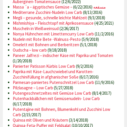
Auberginen-Tomatensauce
(12/6/2022)
(6/22/2016)
Massa ´a – ägyptisches Gemüse – مسقعه
Mediterrane Zucchini-Nudeln Low Carb
(8/13/2016)
Megli – gesunde, schnelle leichte Mahlzeit
(9/3/2018)
Mishmishiya – Fleischtopf mit Aprikosensauce
(4/25/2021)
Muscheln in Weißweinsud
(2/26/2017)
Nonya Hühnchen mit Limettencurry Low Carb
(11/2/2016)
Nudeln mit Rote Bete -Walnuss-Pesto
(5/9/2018)
Omelett mit Bohnen und Berberitzen
(5/1/2018)
Oudscha – low carb
(9/18/2018)
Paneer Jalfrezi – indischer Käse mit Paprika und Tomaten
(1/20/2018)
Panierter Patisson Kürbis Low Carb
(9/2/2016)
Paprika mit Käse-Lauchzwiebel und Karotten-
Zucchinifüllung in afghanischer Soße
(6/17/2016)
Parmesan-paniertes Putenschnitzel Low Carb
(11/9/2016)
Pilzlasagne – Low Carb
(5/27/2018)
Putengeschnetzeltes mit Gemüse Low Carb
(8/14/2017)
Putenhackbällchen mit Gemüsenudeln- Low Carb
(6/17/2018)
Putentajine mit Bohnen, Blumenkohl und Zucchini Low
Carb
(2/15/2017)
Quinoa mit Oliven und Kräutern
(3/14/2018)
Quinoa-Feta-Puffer mit Feldsalat
(10/10/2017)