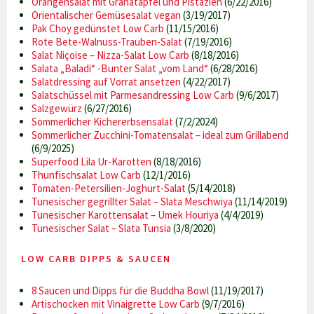
Orangensalat mit Granatapfel und Pistazien
(6/22/2016)
Orientalischer Gemüsesalat vegan
(3/19/2017)
Pak Choy gedünstet Low Carb
(11/15/2016)
Rote Bete-Walnuss-Trauben-Salat
(7/19/2016)
Salat Niçoise – Nizza-Salat Low Carb
(8/18/2016)
Salata „Baladi“ -Bunter Salat „vom Land“
(6/28/2016)
Salatdressing auf Vorrat ansetzen
(4/22/2017)
Salatschüssel mit Parmesandressing Low Carb
(9/6/2017)
Salzgewürz
(6/27/2016)
Sommerlicher Kichererbsensalat
(7/2/2024)
Sommerlicher Zucchini-Tomatensalat – ideal zum Grillabend
(6/9/2025)
Superfood Lila Ur-Karotten
(8/18/2016)
Thunfischsalat Low Carb
(12/1/2016)
Tomaten-Petersilien-Joghurt-Salat
(5/14/2018)
Tunesischer gegrillter Salat – Slata Meschwiya
(11/14/2019)
Tunesischer Karottensalat – Umek Houriya
(4/4/2019)
Tunesischer Salat – Slata Tunsia
(3/8/2020)
LOW CARB DIPPS & SAUCEN
8 Saucen und Dipps für die Buddha Bowl
(11/19/2017)
Artischocken mit Vinaigrette Low Carb
(9/7/2016)