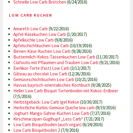
Schnelle Low Carb Brötchen
(6/24/2016)
LOW CARB KUCHEN
Amaretti Low Carb
(9/22/2016)
Apfel-Käsekuchen Low Carb
(1/20/2017)
Apfelküchle Low Carb
(9/8/2016)
Apfelschichtkuchen Low Carb
(10/19/2016)
Birnen-Käse-Kuchen Low Carb
(9/28/2016)
Buttermilch-Kokos-Tassenkuchen Low Carb
(11/20/2017)
Clafoutis mit Pflaumen und Trauben Low Carb
(9/21/2016)
Eierlikör-Torte (fast) Low Carb
(3/12/2017)
Gâteau au chocolat Low Carb
(12/26/2016)
Gemüseschichtkuchen Low Carb
(10/21/2016)
Havvas bayrisch-orientalisches Kochbuch
(9/28/2025)
Heller Low Carb Bisquit Tortenboden mit Kokos-Erdbeer
(7/5/2016)
Herbstgebäck: Low Carb Igel Kekse
(10/30/2017)
Herbstliche Kürbis-Gemüse Quiche low carb
(9/19/2016)
Joghurt-Mango-Sahne-Kuchen Low Carb
(7/27/2016)
Kirschmarzipan-Guglhupf „Less Carb“
(7/21/2017)
Low Carb Bisquitboden (auch vegan)
(6/24/2016)
Low Carb Bisquitboden 2
(7/9/2016)