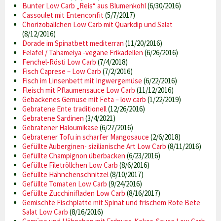
Bunter Low Carb „Reis“ aus Blumenkohl
(6/30/2016)
Cassoulet mit Entenconfit
(5/7/2017)
Chorizobällchen Low Carb mit Quarkdip und Salat
(8/12/2016)
Dorade im Spinatbett mediterran
(11/20/2016)
Felafel / Tahameiya -vegane Frikadellen
(6/26/2016)
Fenchel-Rösti Low Carb
(7/4/2018)
Fisch Caprese – Low Carb
(7/2/2016)
Fisch im Linsenbett mit Ingwergemüse
(6/22/2016)
Fleisch mit Pflaumensauce Low Carb
(11/12/2016)
Gebackenes Gemüse mit Feta – low carb
(1/22/2019)
Gebratene Ente traditionell
(12/26/2016)
Gebratene Sardinen
(3/4/2021)
Gebratener Haloumikäse
(6/27/2016)
Gebratener Tofu in scharfer Mangosauce
(2/6/2018)
Gefüllte Auberginen- sizilianische Art Low Carb
(8/11/2016)
Gefüllte Champignon überbacken
(6/23/2016)
Gefüllte Filetröllchen Low Carb
(8/6/2016)
Gefüllte Hähnchenschnitzel
(8/10/2017)
Gefüllte Tomaten Low Carb
(9/24/2016)
Gefüllte Zucchinifladen Low Carb
(8/16/2017)
Gemischte Fischplatte mit Spinat und frischem Rote Bete
Salat Low Carb
(8/16/2016)