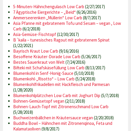
5-Minuten-Hähnchengulasch Low Carb
(2/27/2017)
7 Ägyptische Eiergerichte – „Beid“
(6/26/2016)
Ammerseerenken „Müllerin“ Low Carb
(8/7/2017)
Asia Pfanne mit gebratenem Tofu und Sesam – vegan , Low
Carb
(6/2/2018)
Asia-Gemüse-Fischtopf
(12/30/2017)
B´kaila – tunesisches Ragout mit gebratenem Spinat
(1/22/2021)
Bayrisch Kraut Low Carb
(9/16/2016)
Besoffene Kräuter-Dorade Low Carb
(5/26/2017)
Bestes Sauerkraut von Welt
(7/24/2016)
Bifteki mit Schafskäsefüllung Low Carb
(8/13/2017)
Blumenkohl in Senf-Honig-Sauce
(5/10/2018)
Blumenkohl-„Risotto“ – Low Carb
(5/24/2018)
Blumenkohlfrikadellen mit Hackfleisch und Parmesan
(1/28/2020)
Blumenkohlplätzchen Low Carb mit Joghurt Dip
(5/7/2018)
Bohnen-Gemüsetopf vegan
(2/11/2018)
Bohnen-Lauch-Topf mit Zitronenschmand Low Carb
(5/28/2018)
Buchweizenbällchen in Kräutersauce vegan
(2/20/2018)
Buddha Bowl – Hähnchen mit Zitronenqinoa, Feta und
Kalamataoliven
(9/8/2017)