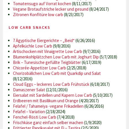
Tomatensugo auf Vorrat kochen
(8/11/2017)
Vegane Brotaufstriche lecker und gesund
(8/24/2017)
Zitronen Konfitüre low carb
(8/23/2017)
LOW CARB SNACKS
7 Ägyptische Eiergerichte – „Beid“
(6/26/2016)
Apfelküchle Low Carb
(9/8/2016)
Artischocken mit Vinaigrette Low Carb
(9/7/2016)
Blumenkohlplätzchen Low Carb mit Joghurt Dip
(5/7/2018)
Brik – Tunesische gefüllte Teigblätter
(6/17/2019)
Chicorée-Appetizer Low Carb
(2/25/2018)
Chorizobällchen Low Carb mit Quarkdip und Salat
(8/12/2016)
Cloud Eggs – leckeres Low Carb Frühstück
(6/18/2017)
Damaszener Salat
(12/31/2016)
Eiersalat mit Sardellen und Kapern Low Carb
(5/10/2017)
Erdbeeren mit Basilikum und Orange
(4/20/2017)
Felafel / Tahameiya -vegane Frikadellen
(6/26/2016)
Felafel – Variation
(2/18/2024)
Fenchel-Rösti Low Carb
(7/4/2018)
Frischkäse ganz einfach selber machen
(1/9/2020)
Frittierter Paprikasalat mit Ei – Tastira
(2/5/2020)