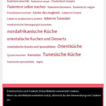
Fladenbrot rezepte
fladenbrot ohne hefe
fladenbrot rezept
Fladenbrot selber machen
fladenbrot vegan
fladenbrot thermomix
küche des maghreb
Frischkäse machen
Leben im Orient
leben in Tunesien
Leben in arabischen Ländern
medizinische Versorgung in tunesien
nordafrikanische Küche
orientalische Kuchen und Desserts
Orientküche
orientalische Snacks und Spezialitäten
Tunesische Küche
Ramadan
Quark machen
tunesische spezialitäten
vegan
(c) Eva Seyberth
|
Home
|
Impressum/Datenschutz
|
Datenschutz und Cookies: Diese Website verwendet Cookies.
Wenn du die Website weiterhin nutzt, stimmst du der Verwendung von Cookies
Inhaltsverzeichnis
|
Kontakt
|
Nach Oben
zu.