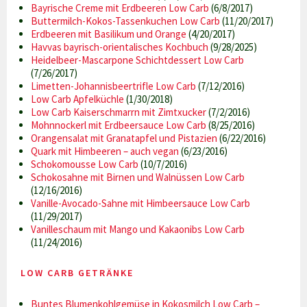
Bayrische Creme mit Erdbeeren Low Carb
(6/8/2017)
Buttermilch-Kokos-Tassenkuchen Low Carb
(11/20/2017)
Erdbeeren mit Basilikum und Orange
(4/20/2017)
Havvas bayrisch-orientalisches Kochbuch
(9/28/2025)
Heidelbeer-Mascarpone Schichtdessert Low Carb
(7/26/2017)
Limetten-Johannisbeertrifle Low Carb
(7/12/2016)
Low Carb Apfelküchle
(1/30/2018)
Low Carb Kaiserschmarrn mit Zimtxucker
(7/2/2016)
Mohnnockerl mit Erdbeersauce Low Carb
(8/25/2016)
Orangensalat mit Granatapfel und Pistazien
(6/22/2016)
Quark mit Himbeeren – auch vegan
(6/23/2016)
Schokomousse Low Carb
(10/7/2016)
Schokosahne mit Birnen und Walnüssen Low Carb
(12/16/2016)
Vanille-Avocado-Sahne mit Himbeersauce Low Carb
(11/29/2017)
Vanilleschaum mit Mango und Kakaonibs Low Carb
(11/24/2016)
LOW CARB GETRÄNKE
Buntes Blumenkohlgemüse in Kokosmilch Low Carb –