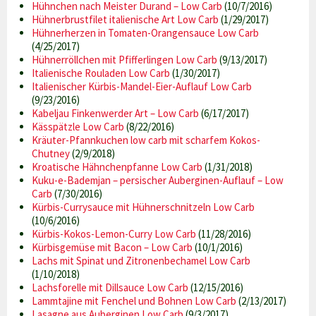
Hühnchen nach Meister Durand – Low Carb
(10/7/2016)
Hühnerbrustfilet italienische Art Low Carb
(1/29/2017)
Hühnerherzen in Tomaten-Orangensauce Low Carb
(4/25/2017)
Hühnerröllchen mit Pfifferlingen Low Carb
(9/13/2017)
Italienische Rouladen Low Carb
(1/30/2017)
Italienischer Kürbis-Mandel-Eier-Auflauf Low Carb
(9/23/2016)
Kabeljau Finkenwerder Art – Low Carb
(6/17/2017)
Kässpätzle Low Carb
(8/22/2016)
Kräuter-Pfannkuchen low carb mit scharfem Kokos-
Chutney
(2/9/2018)
Kroatische Hähnchenpfanne Low Carb
(1/31/2018)
Kuku-e-Bademjan – persischer Auberginen-Auflauf – Low
Carb
(7/30/2016)
Kürbis-Currysauce mit Hühnerschnitzeln Low Carb
(10/6/2016)
Kürbis-Kokos-Lemon-Curry Low Carb
(11/28/2016)
Kürbisgemüse mit Bacon – Low Carb
(10/1/2016)
Lachs mit Spinat und Zitronenbechamel Low Carb
(1/10/2018)
Lachsforelle mit Dillsauce Low Carb
(12/15/2016)
Lammtajine mit Fenchel und Bohnen Low Carb
(2/13/2017)
Lasagne aus Auberginen Low Carb
(9/3/2017)