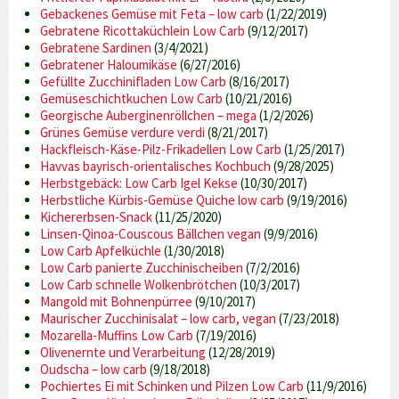
Gebackenes Gemüse mit Feta – low carb
(1/22/2019)
Gebratene Ricottaküchlein Low Carb
(9/12/2017)
Gebratene Sardinen
(3/4/2021)
Gebratener Haloumikäse
(6/27/2016)
Gefüllte Zucchinifladen Low Carb
(8/16/2017)
Gemüseschichtkuchen Low Carb
(10/21/2016)
Georgische Auberginenröllchen – mega
(1/2/2026)
Grünes Gemüse verdure verdi
(8/21/2017)
Hackfleisch-Käse-Pilz-Frikadellen Low Carb
(1/25/2017)
Havvas bayrisch-orientalisches Kochbuch
(9/28/2025)
Herbstgebäck: Low Carb Igel Kekse
(10/30/2017)
Herbstliche Kürbis-Gemüse Quiche low carb
(9/19/2016)
Kichererbsen-Snack
(11/25/2020)
Linsen-Qinoa-Couscous Bällchen vegan
(9/9/2016)
Low Carb Apfelküchle
(1/30/2018)
Low Carb panierte Zucchinischeiben
(7/2/2016)
Low Carb schnelle Wolkenbrötchen
(10/3/2017)
Mangold mit Bohnenpürree
(9/10/2017)
Maurischer Zucchinisalat – low carb, vegan
(7/23/2018)
Mozarella-Muffins Low Carb
(7/19/2016)
Olivenernte und Verarbeitung
(12/28/2019)
Oudscha – low carb
(9/18/2018)
Pochiertes Ei mit Schinken und Pilzen Low Carb
(11/9/2016)