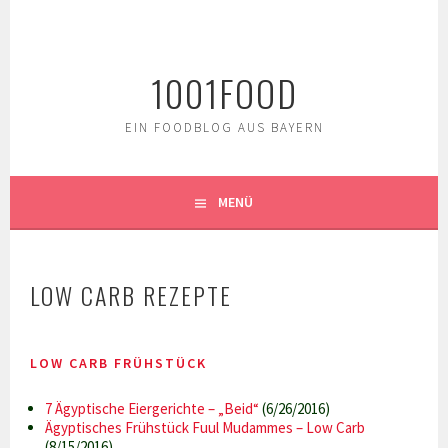
Springe
zum
Inhalt
1001FOOD
EIN FOODBLOG AUS BAYERN
MENÜ
LOW CARB REZEPTE
LOW CARB FRÜHSTÜCK
7 Ägyptische Eiergerichte – „Beid“
(6/26/2016)
Ägyptisches Frühstück Fuul Mudammes – Low Carb
(8/15/2016)