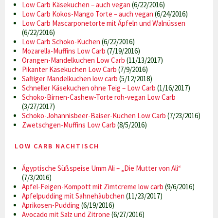
Low Carb Käsekuchen – auch vegan
(6/22/2016)
Low Carb Kokos-Mango Torte – auch vegan
(6/24/2016)
Low Carb Mascarponetorte mit Äpfeln und Walnüssen
(6/22/2016)
Low Carb Schoko-Kuchen
(6/22/2016)
Mozarella-Muffins Low Carb
(7/19/2016)
Orangen-Mandelkuchen Low Carb
(11/13/2017)
Pikanter Käsekuchen Low Carb
(7/9/2016)
Saftiger Mandelkuchen low carb
(5/12/2018)
Schneller Käsekuchen ohne Teig – Low Carb
(1/16/2017)
Schoko-Birnen-Cashew-Torte roh-vegan Low Carb
(3/27/2017)
Schoko-Johannisbeer-Baiser-Kuchen Low Carb
(7/23/2016)
Zwetschgen-Muffins Low Carb
(8/5/2016)
LOW CARB NACHTISCH
Ägyptische Süßspeise Umm Ali – „Die Mutter von Ali“
(7/3/2016)
Apfel-Feigen-Kompott mit Zimtcreme low carb
(9/6/2016)
Apfelpudding mit Sahnehäubchen
(11/23/2017)
Aprikosen-Pudding
(6/19/2016)
Avocado mit Salz und Zitrone
(6/27/2016)