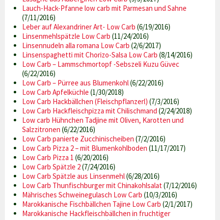
Lauch-Hack-Pfanne low carb mit Parmesan und Sahne
(7/11/2016)
Leber auf Alexandriner Art- Low Carb
(6/19/2016)
Linsenmehlspätzle Low Carb
(11/24/2016)
Linsennudeln alla romana Low Carb
(2/6/2017)
Linsenspaghetti mit Chorizo-Salsa Low Carb
(8/14/2016)
Low Carb – Lammschmortopf -Sebszeli Kuzu Güvec
(6/22/2016)
Low Carb – Pürree aus Blumenkohl
(6/22/2016)
Low Carb Apfelküchle
(1/30/2018)
Low Carb Hackbällchen (Fleischpflanzerl)
(7/3/2016)
Low Carb Hackfleischpizza mit Chilischmand
(2/24/2018)
Low carb Hühnchen Tadjine mit Oliven, Karotten und
Salzzitronen
(6/22/2016)
Low Carb panierte Zucchinischeiben
(7/2/2016)
Low Carb Pizza 2 – mit Blumenkohlboden
(11/17/2017)
Low Carb Pizza 1
(6/20/2016)
Low Carb Spätzle 2
(7/24/2016)
Low Carb Spätzle aus Linsenmehl
(6/28/2016)
Low Carb Thunfischburger mit Chinakohlsalat
(7/12/2016)
Mährisches Schweinegulasch Low Carb
(10/3/2016)
Marokkanische Fischbällchen Tajine Low Carb
(2/1/2017)
Marokkanische Hackfleischbällchen in fruchtiger