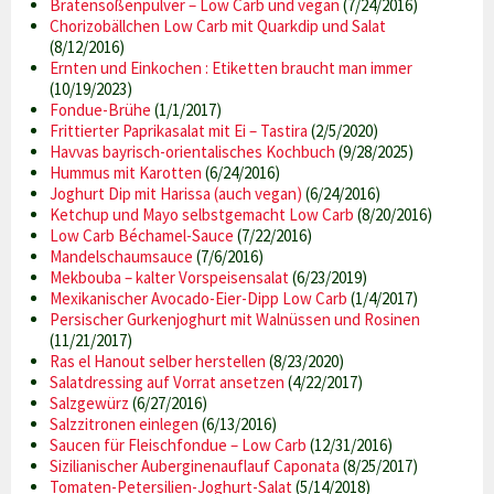
Bratensoßenpulver – Low Carb und vegan
(7/24/2016)
Chorizobällchen Low Carb mit Quarkdip und Salat
(8/12/2016)
Ernten und Einkochen : Etiketten braucht man immer
(10/19/2023)
Fondue-Brühe
(1/1/2017)
Frittierter Paprikasalat mit Ei – Tastira
(2/5/2020)
Havvas bayrisch-orientalisches Kochbuch
(9/28/2025)
Hummus mit Karotten
(6/24/2016)
Joghurt Dip mit Harissa (auch vegan)
(6/24/2016)
Ketchup und Mayo selbstgemacht Low Carb
(8/20/2016)
Low Carb Béchamel-Sauce
(7/22/2016)
Mandelschaumsauce
(7/6/2016)
Mekbouba – kalter Vorspeisensalat
(6/23/2019)
Mexikanischer Avocado-Eier-Dipp Low Carb
(1/4/2017)
Persischer Gurkenjoghurt mit Walnüssen und Rosinen
(11/21/2017)
Ras el Hanout selber herstellen
(8/23/2020)
Salatdressing auf Vorrat ansetzen
(4/22/2017)
Salzgewürz
(6/27/2016)
Salzzitronen einlegen
(6/13/2016)
Saucen für Fleischfondue – Low Carb
(12/31/2016)
Sizilianischer Auberginenauflauf Caponata
(8/25/2017)
Tomaten-Petersilien-Joghurt-Salat
(5/14/2018)