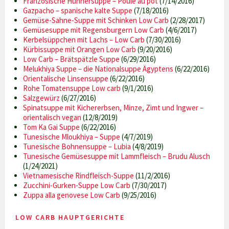
Französische Hühnersuppe – Poule au pot
(7/14/2016)
Gazpacho – spanische kalte Suppe
(7/18/2016)
Gemüse-Sahne-Suppe mit Schinken Low Carb
(2/28/2017)
Gemüsesuppe mit Regensburgern Low Carb
(4/6/2017)
Kerbelsüppchen mit Lachs – Low Carb
(7/30/2016)
Kürbissuppe mit Orangen Low Carb
(9/20/2016)
Low Carb – Brätspätzle Suppe
(6/29/2016)
Melukhiya Suppe – die Nationalsuppe Ägyptens
(6/22/2016)
Orientalische Linsensuppe
(6/22/2016)
Rohe Tomatensuppe Low carb
(9/1/2016)
Salzgewürz
(6/27/2016)
Spinatsuppe mit Kichererbsen, Minze, Zimt und Ingwer –
orientalisch vegan
(12/8/2019)
Tom Ka Gai Suppe
(6/22/2016)
Tunesische Mloukhiya – Suppe
(4/7/2019)
Tunesische Bohnensuppe – Lubia
(4/8/2019)
Tunesische Gemüsesuppe mit Lammfleisch – Brudu Alusch
(1/24/2021)
Vietnamesische Rindfleisch-Suppe
(11/2/2016)
Zucchini-Gurken-Suppe Low Carb
(7/30/2017)
Zuppa alla genovese Low Carb
(9/25/2016)
LOW CARB HAUPTGERICHTE