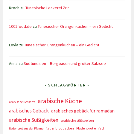
Kroch
zu
Tunesische Leckerei Zrir
1001food.de
zu
Tunesischer Orangenkuchen – ein Gedicht
Leyla
zu
Tunesischer Orangenkuchen – ein Gedicht
Anna
zu
Südtunesien – Bergoasen und großer Salzsee
- SCHLAGWÖRTER -
arabische Küche
arabische Desserts
arabisches Gebäck
arabisches gebäck für ramadan
arabische Süßigkeiten
arabische süßspeisen
fladenbrot backen
Fladenbrot einfach
fladenbrot aus der Pfanne