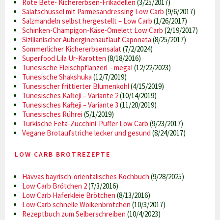
Rote Bete- Kichererbsen-Frikadellen
(3/25/2017)
Salatschüssel mit Parmesandressing Low Carb
(9/6/2017)
Salzmandeln selbst hergestellt – Low Carb
(1/26/2017)
Schinken-Champigon-Käse-Omelett Low Carb
(2/19/2017)
Sizilianischer Auberginenauflauf Caponata
(8/25/2017)
Sommerlicher Kichererbsensalat
(7/2/2024)
Superfood Lila Ur-Karotten
(8/18/2016)
Tunesische Fleischpflanzerl – mega!
(12/22/2023)
Tunesische Shakshuka
(12/7/2019)
Tunesischer frittierter Blumenkohl
(4/15/2019)
Tunesisches Kafteji – Variante 2
(10/14/2019)
Tunesisches Kafteji – Variante 3
(11/20/2019)
Tunesisches Rührei
(5/1/2019)
Türkische Feta-Zucchini-Puffer Low Carb
(9/23/2017)
Vegane Brotaufstriche lecker und gesund
(8/24/2017)
LOW CARB BROTREZEPTE
Havvas bayrisch-orientalisches Kochbuch
(9/28/2025)
Low Carb Brötchen 2
(7/3/2016)
Low Carb Haferkleie Brötchen
(8/13/2016)
Low Carb schnelle Wolkenbrötchen
(10/3/2017)
Rezeptbuch zum Selberschreiben
(10/4/2023)