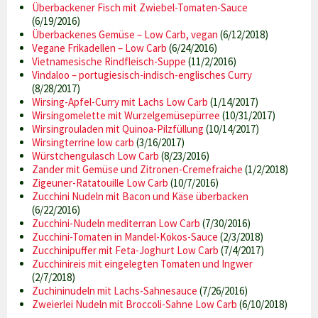
Überbackener Fisch mit Zwiebel-Tomaten-Sauce
(6/19/2016)
Überbackenes Gemüse – Low Carb, vegan
(6/12/2018)
Vegane Frikadellen – Low Carb
(6/24/2016)
Vietnamesische Rindfleisch-Suppe
(11/2/2016)
Vindaloo – portugiesisch-indisch-englisches Curry
(8/28/2017)
Wirsing-Apfel-Curry mit Lachs Low Carb
(1/14/2017)
Wirsingomelette mit Wurzelgemüsepürree
(10/31/2017)
Wirsingrouladen mit Quinoa-Pilzfüllung
(10/14/2017)
Wirsingterrine low carb
(3/16/2017)
Würstchengulasch Low Carb
(8/23/2016)
Zander mit Gemüse und Zitronen-Cremefraiche
(1/2/2018)
Zigeuner-Ratatouille Low Carb
(10/7/2016)
Zucchini Nudeln mit Bacon und Käse überbacken
(6/22/2016)
Zucchini-Nudeln mediterran Low Carb
(7/30/2016)
Zucchini-Tomaten in Mandel-Kokos-Sauce
(2/3/2018)
Zucchinipuffer mit Feta-Joghurt Low Carb
(7/4/2017)
Zucchinireis mit eingelegten Tomaten und Ingwer
(2/7/2018)
Zuchininudeln mit Lachs-Sahnesauce
(7/26/2016)
Zweierlei Nudeln mit Broccoli-Sahne Low Carb
(6/10/2018)