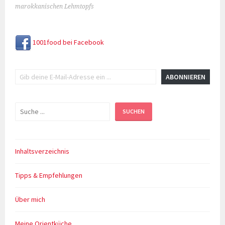
NAVIGATION
marokkanischen Lehmtopfs
1001food bei Facebook
Gib deine E-Mail-Adresse ein ...
ABONNIEREN
Suchen
SUCHEN
Inhaltsverzeichnis
Tipps & Empfehlungen
Über mich
Meine Orientküche