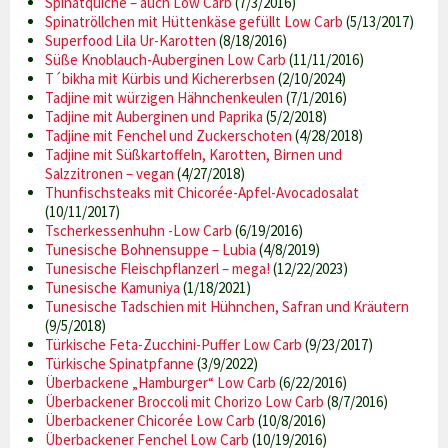
Spinatquiche – auch Low Carb
(7/3/2016)
Spinatröllchen mit Hüttenkäse gefüllt Low Carb
(5/13/2017)
Superfood Lila Ur-Karotten
(8/18/2016)
Süße Knoblauch-Auberginen Low Carb
(11/11/2016)
T´bikha mit Kürbis und Kichererbsen
(2/10/2024)
Tadjine mit würzigen Hähnchenkeulen
(7/1/2016)
Tadjine mit Auberginen und Paprika
(5/2/2018)
Tadjine mit Fenchel und Zuckerschoten
(4/28/2018)
Tadjine mit Süßkartoffeln, Karotten, Birnen und
Salzzitronen – vegan
(4/27/2018)
Thunfischsteaks mit Chicorée-Apfel-Avocadosalat
(10/11/2017)
Tscherkessenhuhn -Low Carb
(6/19/2016)
Tunesische Bohnensuppe – Lubia
(4/8/2019)
Tunesische Fleischpflanzerl – mega!
(12/22/2023)
Tunesische Kamuniya
(1/18/2021)
Tunesische Tadschien mit Hühnchen, Safran und Kräutern
(9/5/2018)
Türkische Feta-Zucchini-Puffer Low Carb
(9/23/2017)
Türkische Spinatpfanne
(3/9/2022)
Überbackene „Hamburger“ Low Carb
(6/22/2016)
Überbackener Broccoli mit Chorizo Low Carb
(8/7/2016)
Überbackener Chicorée Low Carb
(10/8/2016)
Überbackener Fenchel Low Carb
(10/19/2016)