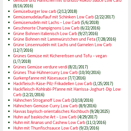
Gemüse und Hähnchen mit Erdnuss-Kokos-Sauce Low Carb
(8/16/2016)
Gemüseburger low carb
(2/12/2018)
Gemüsenudelauflauf mit Schinken Low Carb
(2/22/2017)
Gemüsenudeln mit Lachs – Low Carb
(5/6/2018)
Geschmorte Champignons Low Carb
(6/22/2016)
Grüne Bohnen italienisch Low Carb
(9/27/2016)
Grüne Bohnen mit Lammwürstchen und Feta
(7/28/2016)
Grüne Linsennudeln mit Lachs und Garnelen Low Carb
(12/7/2016)
Grünes Gemüse mit Kichererbsen und Tofu – vegan
(1/7/2018)
Grünes Gemüse verdure verdi
(8/21/2017)
Grünes Thai-Hühnercurry Low Carb
(10/30/2016)
Gurkenpfanne mit Käsesauce
(7/7/2016)
Hackfleisch-Käse-Pilz-Frikadellen Low Carb
(1/25/2017)
Hackfleisch-Kohlrabi-Pfanne mit Harrissa-Joghurt-Dip Low
Carb
(12/21/2016)
Hähnchen Stroganoff Low Carb
(10/18/2016)
Hähnchen-Gemüse-Curry Low Carb
(8/9/2016)
Havvas bayrisch-orientalisches Kochbuch
(9/28/2025)
Huhn auf baskische Art – Low Carb
(4/29/2017)
Huhn mit Ananas und Cashew Low Carb
(11/2/2016)
Huhn mit Thunfischsauce Low Carb
(9/23/2016)