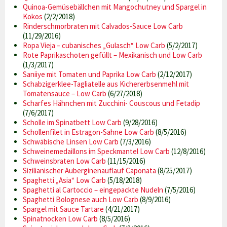
Quinoa-Gemüsebällchen mit Mangochutney und Spargel in
Kokos
(2/2/2018)
Rinderschmorbraten mit Calvados-Sauce Low Carb
(11/29/2016)
Ropa Vieja – cubanisches „Gulasch“ Low Carb
(5/2/2017)
Rote Paprikaschoten gefüllt – Mexikanisch und Low Carb
(1/3/2017)
Saniiye mit Tomaten und Paprika Low Carb
(2/12/2017)
Schabzigerklee-Tagliatelle aus Kichererbsenmehl mit
Tomatensauce – Low Carb
(6/27/2018)
Scharfes Hähnchen mit Zucchini- Couscous und Fetadip
(7/6/2017)
Scholle im Spinatbett Low Carb
(9/28/2016)
Schollenfilet in Estragon-Sahne Low Carb
(8/5/2016)
Schwäbische Linsen Low Carb
(7/3/2016)
Schweinemedaillons im Speckmantel Low Carb
(12/8/2016)
Schweinsbraten Low Carb
(11/15/2016)
Sizilianischer Auberginenauflauf Caponata
(8/25/2017)
Spaghetti „Asia“ Low Carb
(5/18/2018)
Spaghetti al Cartoccio – eingepackte Nudeln
(7/5/2016)
Spaghetti Bolognese auch Low Carb
(8/9/2016)
Spargel mit Sauce Tartare
(4/21/2017)
Spinatnocken Low Carb
(8/5/2016)