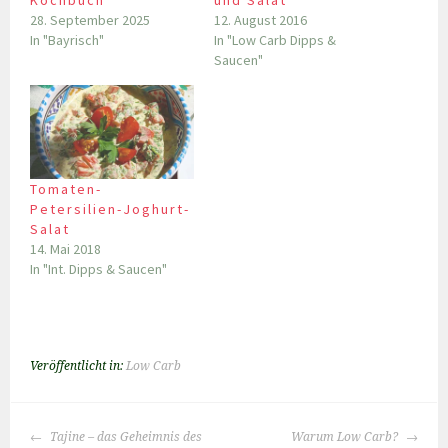
Kochbuch
und Salat
28. September 2025
12. August 2016
In "Bayrisch"
In "Low Carb Dipps &
Saucen"
Tomaten-
Petersilien-Joghurt-
Salat
14. Mai 2018
In "Int. Dipps & Saucen"
Veröffentlicht in:
Low Carb
BEITRAGS-
Tajine – das Geheimnis des
Warum Low Carb?