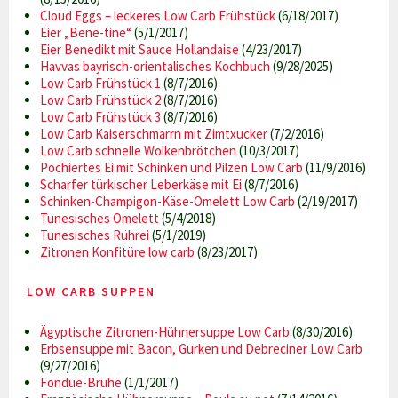
Cloud Eggs – leckeres Low Carb Frühstück
(6/18/2017)
Eier „Bene-tine“
(5/1/2017)
Eier Benedikt mit Sauce Hollandaise
(4/23/2017)
Havvas bayrisch-orientalisches Kochbuch
(9/28/2025)
Low Carb Frühstück 1
(8/7/2016)
Low Carb Frühstück 2
(8/7/2016)
Low Carb Frühstück 3
(8/7/2016)
Low Carb Kaiserschmarrn mit Zimtxucker
(7/2/2016)
Low Carb schnelle Wolkenbrötchen
(10/3/2017)
Pochiertes Ei mit Schinken und Pilzen Low Carb
(11/9/2016)
Scharfer türkischer Leberkäse mit Ei
(8/7/2016)
Schinken-Champigon-Käse-Omelett Low Carb
(2/19/2017)
Tunesisches Omelett
(5/4/2018)
Tunesisches Rührei
(5/1/2019)
Zitronen Konfitüre low carb
(8/23/2017)
LOW CARB SUPPEN
Ägyptische Zitronen-Hühnersuppe Low Carb
(8/30/2016)
Erbsensuppe mit Bacon, Gurken und Debreciner Low Carb
(9/27/2016)
Fondue-Brühe
(1/1/2017)